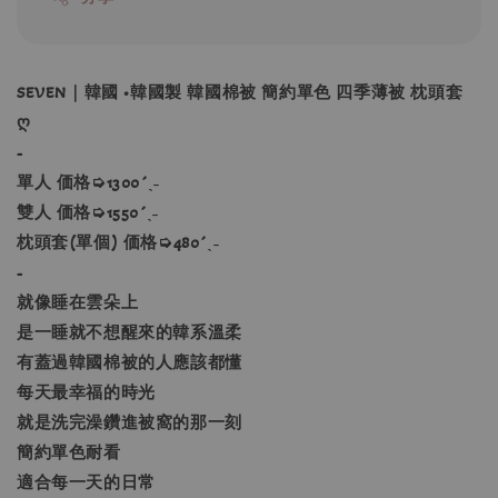
SEVEN｜韓國 •韓國製 韓國棉被 簡約單色 四季薄被 枕頭套
ღ
-
單人 価格➭1300´ˎ˗
雙人 価格➭1550´ˎ˗
枕頭套(單個) 価格➭480´ˎ˗
-
就像睡在雲朵上
是一睡就不想醒來的韓系溫柔
有蓋過韓國棉被的人應該都懂
每天最幸福的時光
就是洗完澡鑽進被窩的那一刻
簡約單色耐看
適合每一天的日常