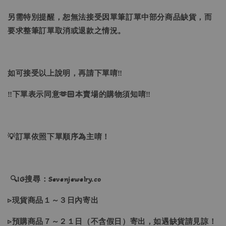
另需特別提醒，恕無法接受因單筆訂單中部分商品缺貨，而
要求整筆訂單取消或退款之情況。
如可接受以上說明，再請下單唷‼
‼下單表示同意🫶🏻本賣場的購物須知唷‼
💡訂單依照下單順序為主唷！
🔍IG搜尋：Sevenjewelry.co
▹現貨商品１～３日內寄出
▹預購商品７～２１日（不含假日）寄出，如遇缺貨請見諒！