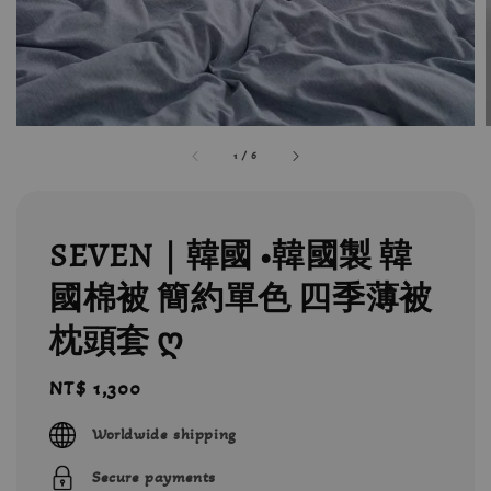
1
/
6
SEVEN｜韓國 •韓國製 韓
國棉被 簡約單色 四季薄被
枕頭套 ღ
Regular
NT$ 1,300
price
Worldwide shipping
Secure payments