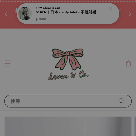
♡ 
唷ꕀ♡
想訂製屬於自己的『水晶手鍊』嗎ꕀ♡ 私訊我們.ᐟ.ᐟ
📣Instagram 這邊按下去
搜尋