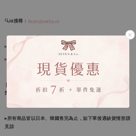
🔍IG搜尋：
Sevenjewelry.co
▹現貨商品１～３日內寄出
▹預購商品７～２１日（不含假日）寄出，如遇缺貨請見諒！
❙ 本賣場不接受下標後要求取消訂單（下標前請三思與看清
楚）❙
▸所有商品皆以日本、韓國售完為止，如下單後遇缺貨情形請
見諒