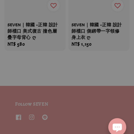
SEVEN｜韓國 •正韓 設計
SEVEN｜韓國 •正韓 設計
師檔口 美式復古 撞色層
師檔口 側綁帶一字領修
疊字母背心 ღ
身上衣 ღ
Regular
NT$ 580
Regular
NT$ 1,150
price
price
Follow SEVEN