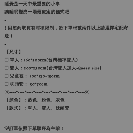
睡覺是一天中最重要的小事
讓睡眠變成一場最療癒的儀式吧
-
( 因超商取貨有材積限制，欲下單棉被兩件以上請選擇宅配寄
送 )
-
【尺寸】
❐ 單人：160*200𝐜𝐦(台灣標準雙人)
❐ 雙人：200*230𝐜𝐦(台灣雙人加大-Queen size)
❐ 兒童被： 100*130~150𝐜𝐦
❐ 枕頭套： 50*70𝐜𝐦
୨୧----*----*----*----*----*----*----*----*----୨୧
【顏色】：藍色、粉色、灰色
【款式】：單人、雙人、枕頭套
💡訂單依照下單順序為主唷！