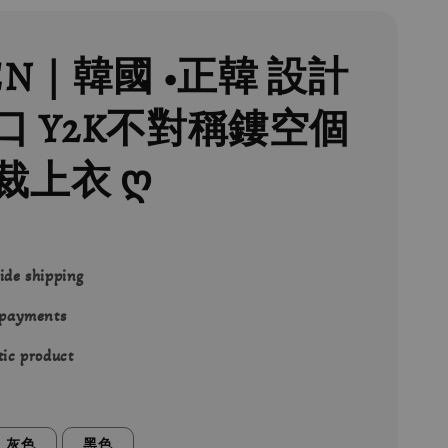
EN｜韓國 •正韓 設計
口 Y2K不對稱鏤空個
裁上衣 ღ
ide shipping
 payments
ic product
灰色
黑色