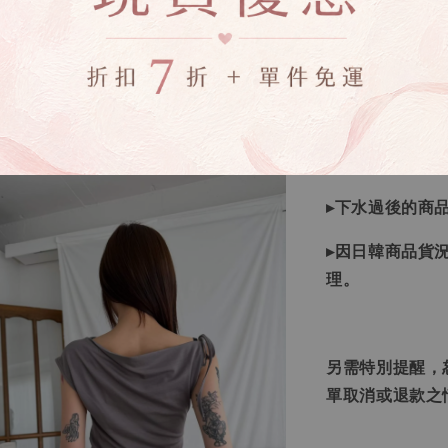
▸商品皆由日本
唷！
▸商品收到後有
▸全商品圖片僅
下單錯誤者，一
▸下水過後的商
▸因日韓商品貨
理。
另需特別提醒，
單取消或退款之