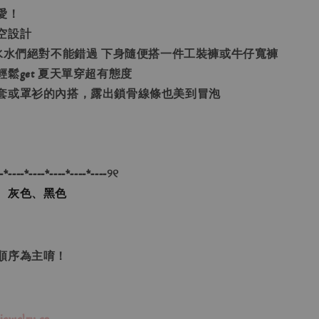
愛！
空設計
的水水們絕對不能錯過 下身隨便搭一件工裝褲或牛仔寬褲
鬆get 夏天單穿超有態度
套或罩衫的內搭，露出鎖骨線條也美到冒泡
-*----*----*----*----*----୨୧
、灰色、黑色
單順序為主唷！
jewelry.co