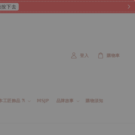
 這邊按下去
登入
購物車
 日本工匠飾品 𐙚
𝕄𝕊𝕁ℙ
品牌故事
購物須知