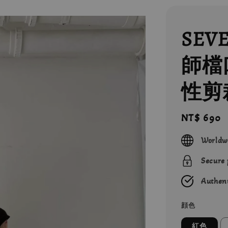
SEV
師檔
性剪
Regular
NT$ 690
price
Worldw
Secure
Authent
顔色
紅色