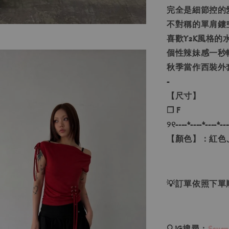
完全是細節控的
不對稱的單肩鏤
喜歡Y2K風格
個性辣妹感一秒輕
秋季當作西裝外
-
【尺寸】
❐ F
୨୧----*----*----*---
【顏色】：紅色
💡訂單依照下
🔍IG搜尋：
Seven