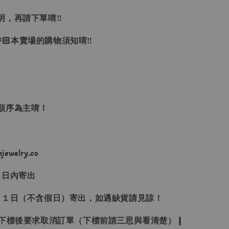
明，再請下單唷‼
🏻本賣場的購物須知唷‼
單順序為主唷！
ewelry.co
３日內寄出
２１日（不含假日）寄出，如遇缺貨請見諒！
受下標後要求取消訂單（下標前請三思與看清楚）❙