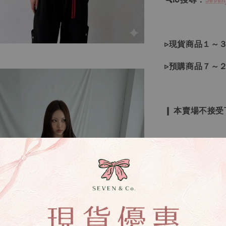
▹現貨商品１～
▹預購商品７～
❙ 本賣場不接
▸所有商品皆以
▸因日本商品貨
等待下單，若您
▸如遇缺斷貨情