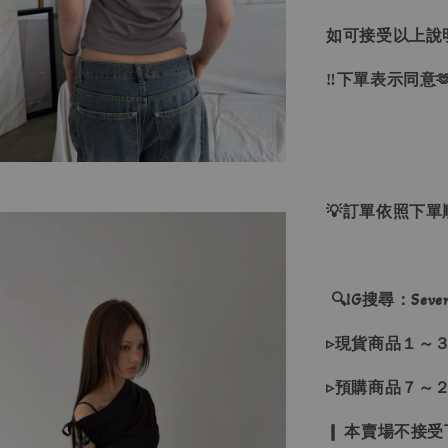
如可接受以上說
‼下單表示同意
💡訂單依照下
🔍IG搜尋：Sevenj
▹現貨商品１～
▹預購商品７～
❙ 本賣場不接