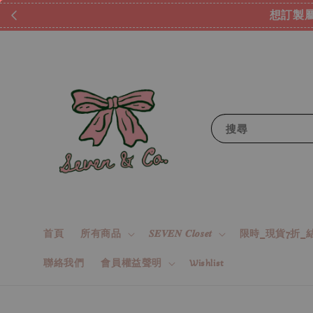
想訂製屬
搜尋
首頁
所有商品
𝑺𝑬𝑽𝑬𝑵 𝑪𝒍𝒐𝒔𝒆𝒕
限時_現貨7折_結
聯絡我們
會員權益聲明
Wishlist