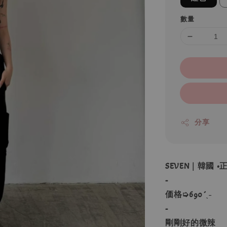
數量
分享
SEVEN｜韓國 
-
価格➭690´ˎ˗
-
剛剛好的微辣