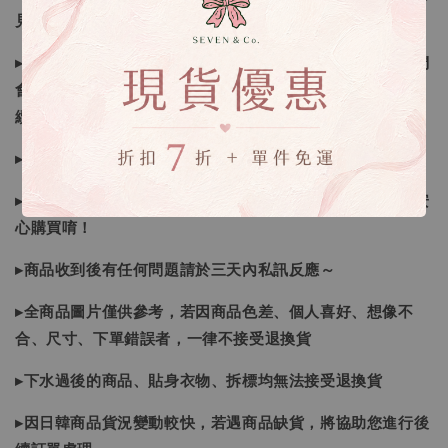
見諒
▸因日本商品貨況和價格是浮動的，若遇到缺貨或者調價我們
會視情況等待下單，若您想要知道即時貨況還請主動聯繫後
續喔
▸如遇缺斷貨情形會再另行告知，請注意訊息及信箱收件
▸商品皆由日本、韓國門市、官網購入，皆為正品，您可以安
心購買唷！
▸商品收到後有任何問題請於三天內私訊反應～
▸全商品圖片僅供參考，若因商品色差、個人喜好、想像不
合、尺寸、下單錯誤者，一律不接受退換貨
▸下水過後的商品、貼身衣物、拆標均無法接受退換貨
▸因日韓商品貨況變動較快，若遇商品缺貨，將協助您進行後