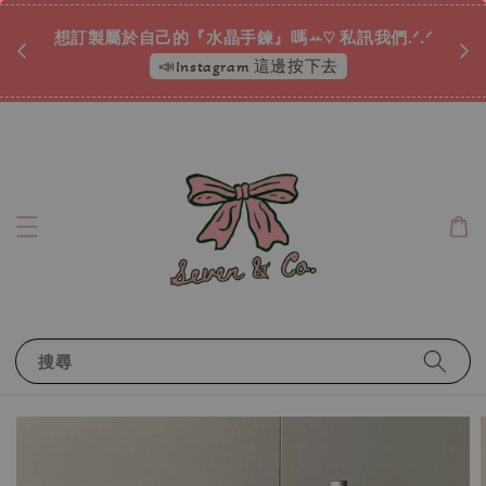
♡ 
唷ꕀ♡
想訂製屬於自己的『水晶手鍊』嗎ꕀ♡ 私訊我們.ᐟ.ᐟ
📣Instagram 這邊按下去
搜尋