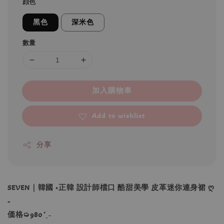
顔色
黑色
深米色
數量
加入購物車
Add to wishlist
分享
SEVEN｜韓國 •正韓 設計師檔口 酷甜美學 皮革迷你連身裙 ღ
-
価格➭980´ˎ˗