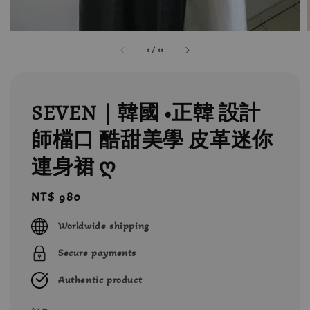
1
/
11
SEVEN｜韓國 •正韓 設計
師檔口 酷甜美學 皮革迷你
連身裙 ღ
Regular
NT$ 980
price
Worldwide shipping
Secure payments
Authentic product