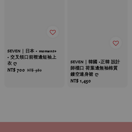
SEVEN｜日本 • moment+
• 交叉領口前褶邊短袖上
SEVEN｜韓國 •正韓 設計
衣 ღ
師檔口 荷葉邊無袖棉質
Sale
NT$ 700
Regular
NT$ 980
鏤空連身裙 ღ
price
price
Regular
NT$ 1,450
price