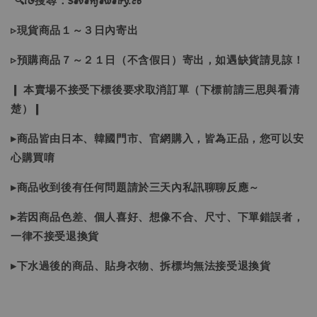
🔍IG搜尋：Sevenjewelry.co
▹現貨商品１～３日內寄出
▹預購商品７～２１日（不含假日）寄出，如遇缺貨請見諒！
❙ 本賣場不接受下標後要求取消訂單（下標前請三思與看清
楚）❙
▸商品皆由日本、韓國門市、官網購入，皆為正品，您可以安
心購買唷
▸商品收到後有任何問題請於三天內私訊聊聊反應～
▸若因商品色差、個人喜好、想像不合、尺寸、下單錯誤者，
一律不接受退換貨
▸下水過後的商品、貼身衣物、拆標均無法接受退換貨