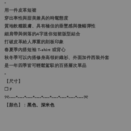
-
用一件皮革短裙
穿出率性與甜美兼具的時髦態度
質地軟糯親膚、具有極佳的垂墜感與微幅彈性
細肩帶與俐落的A字迷你短裙版型結合
打破皮革給人厚重的刻板印象
春夏季內搭短袖 T-shirt 或背心
秋冬季可以內搭修身高領針織衫、外面加件西裝外套
是一年四季皆可輕鬆駕馭的百搭層次單品
-
【尺寸】
❐ F
୨୧----*----*----*----*----*----*----*----*----୨୧
【顏色】：
黑色、深米色