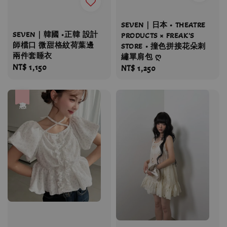
SEVEN｜日本 • THEATRE
SEVEN｜韓國 •正韓 設計
PRODUCTS × FREAK'S
師檔口 微甜格紋荷葉邊
STORE • 撞色拼接花朵刺
兩件套睡衣
繡單肩包 ღ
Regular
NT$ 1,150
Regular
NT$ 1,250
price
price
優惠