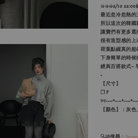
➭➭➭2/10 22:
最近忽冷忽熱的
所以這次的韓國
讓寶們有更多選
很有造型感的上
荷葉點綴真的超
下身簡單的時候
經典百搭款式~ 
-
【尺寸】
❐ F
୨୧----*----*----*---
【顏色】：灰色
🔍IG搜尋：
Seven