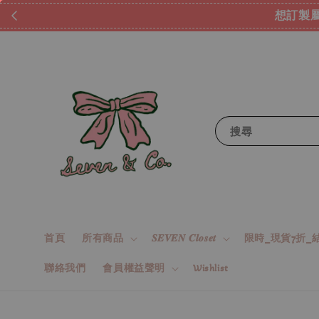
想訂製屬
搜尋
首頁
所有商品
𝑺𝑬𝑽𝑬𝑵 𝑪𝒍𝒐𝒔𝒆𝒕
限時_現貨7折_結
聯絡我們
會員權益聲明
Wishlist