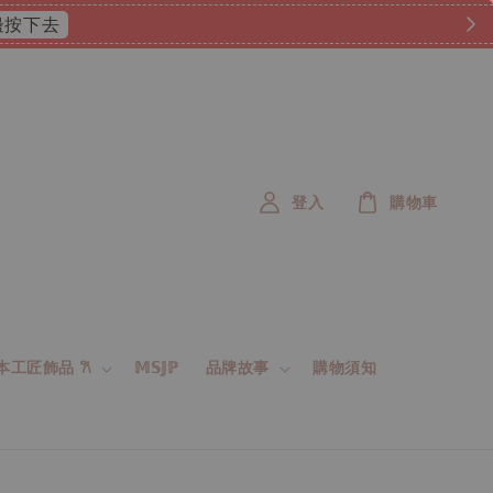
 這邊按下去
登入
購物車
 日本工匠飾品 𐙚
𝕄𝕊𝕁ℙ
品牌故事
購物須知