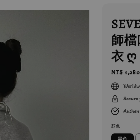
SEV
師檔
衣 ღ
Regular
NT$ 1,280
price
Worldw
Secure
Authent
顔色
黑色