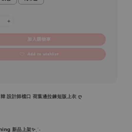
加入購物車
Add to wishlist
•正韓 設計師檔口 荷葉邊拉鍊短版上衣 ღ
𝗼𝘁𝗵𝗶𝗻𝗴 新品上架✨ˎˊ˗