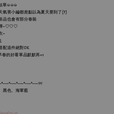
00結單➭➭➭
天氣害小編都差點以為夏天要到了(?)
新品也會有部分春裝
擇~♡♡♡
衣~
Q
搭配這件絕對OK
早春的好看單品默默再+1
-*----*----*----*----*----୨୧
、黑色、海軍藍
jewelry.co