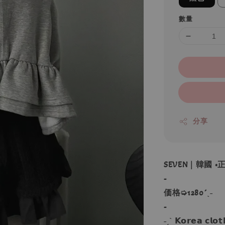
數量
分享
SEVEN｜韓國 
-
価格➭1280´ˎ˗
-
˗ˏˋ 𝗞𝗼𝗿𝗲𝗮 𝗰