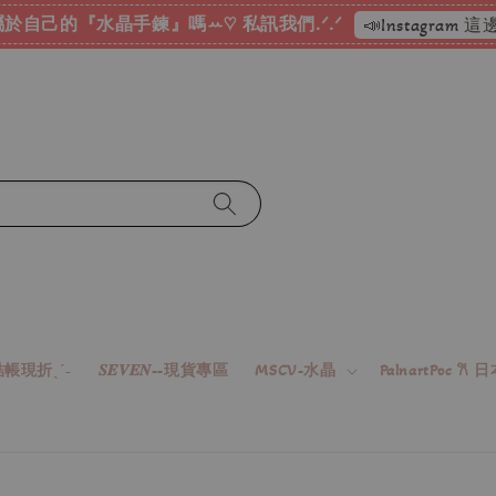
於自己的『水晶手鍊』嗎ꕀ♡ 私訊我們.ᐟ.ᐟ
📣Instagram
帳現折ˎˊ˗
𝑺𝑬𝑽𝑬𝑵--現貨專區
MSCV-水晶
PalnartPoc 