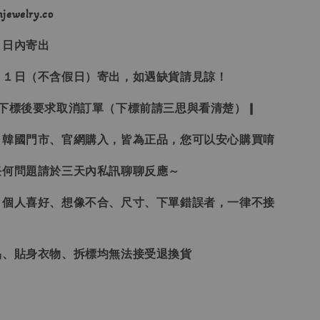
ewelry.co
３日內寄出
２１日（不含假日）寄出，如遇缺貨請見諒！
受下標後要求取消訂單（下標前請三思與看清楚）❙
、韓國門市、官網購入，皆為正品，您可以安心購買唷
任何問題請於三天內私訊聊聊反應～
、個人喜好、想像不合、尺寸、下單錯誤者，一律不接
品、貼身衣物、拆標均無法接受退換貨