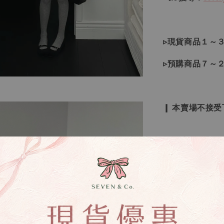
▹現貨商品１～
▹預購商品７～
❙ 本賣場不接
▸所有商品皆以
▸因日本商品貨
等待下單，若您
▸如遇缺斷貨情