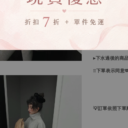
▸商品皆由日本
唷！
▸商品收到後有
▸全商品圖片僅
下單錯誤者，一
▸下水過後的商
‼下單表示同意
💡訂單依照下