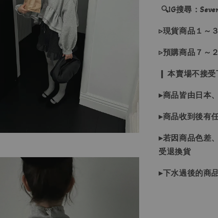
🔍IG搜尋：Sevenj
▹現貨商品１～
▹預購商品７～
❙ 本賣場不接
▸商品皆由日本
▸商品收到後有
▸若因商品色差
受退換貨
▸下水過後的商