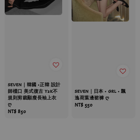
SEVEN｜韓國 •正韓 設計
SEVEN｜日本 • GRL • 飄
師檔口 美式復古 Y2K不
逸荷葉邊裙褲 ღ
規則剪裁顯瘦長袖上衣
ღ
Regular
NT$ 550
Regular
NT$ 850
price
price