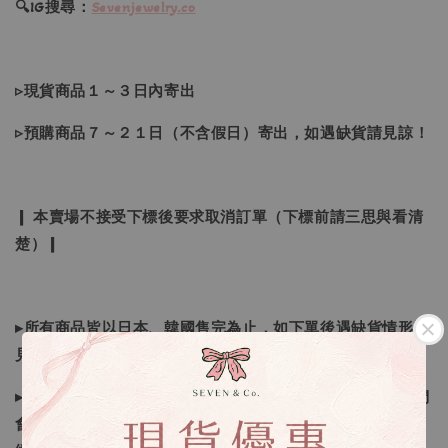
🔍IG搜尋：
Sevenjewelry.co
▹現貨商品１～３日內寄出
▹預購商品７～２１日（不含假日）寄出，如遇缺貨請見諒！
❙ 本賣場不接受下標後要求取消訂單（下標前請三思與看清
楚）❙
▸所有商品皆以日本、韓國售完為止，如下單後遇缺貨情形請
見諒
▸因日本商品貨況和價格是浮動的，若遇到缺貨或者調價我們
會視情況等待下單，若您想要知道即時貨況還請主動聯繫後