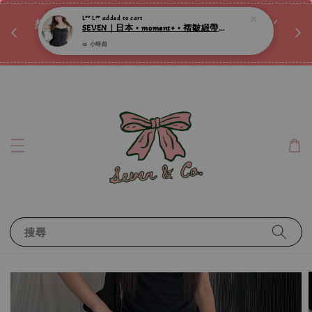
♡ 
唷ꕀ♡
想訂製屬於自己的『水晶手鍊』嗎ꕀ♡ 私訊我們.ᐟ.ᐟ
📣Instagram 這邊按下去
搜尋