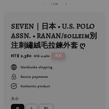
1
/
22
SEVEN｜日本 • U.S. POLO
ASSN. • RANAN/solleim別
注刺繡絨毛拉鍊外套 ღ
Sale
NT$ 2,380
Regular
優惠
NT$ 2,980
price
price
Worldwide shipping
Secure payments
Authentic product
大小
M
L
XL