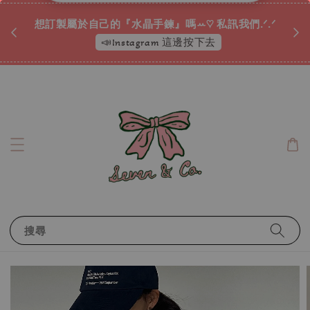
♡ 
唷ꕀ♡
想訂製屬於自己的『水晶手鍊』嗎ꕀ♡ 私訊我們.ᐟ.ᐟ
📣Instagram 這邊按下去
搜尋