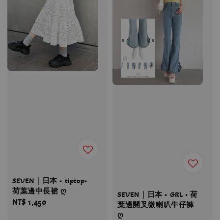
SEVEN｜日本 • tiptop•
荷葉邊中長裙 ღ
SEVEN｜日本 • GRL • 荷
Regular
NT$ 1,450
葉邊開叉微喇叭牛仔褲
price
ღ