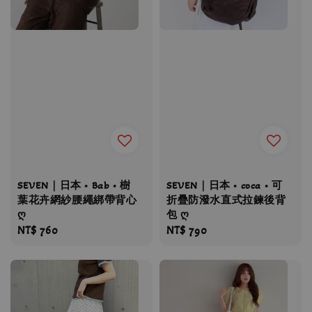
SEVEN｜日本 • Bab • 樹
SEVEN｜日本 • coca • 可
葉花卉網紗腰繩綁帶背心
折疊防潑水直式拉鍊後背
ღ
包 ღ
Regular
NT$ 760
Regular
NT$ 790
price
price