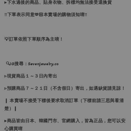
▸下水過後的商品、貼身衣物、拆標均無法接受退換貨
‼下單表示同意🫶🏻本賣場的購物須知唷‼
💡訂單依照下單順序為主唷！
🔍IG搜尋：Sevenjewelry.co
▹現貨商品１～３日內寄出
▹預購商品７～２１日（不含假日）寄出，如遇缺貨請見諒！
❙ 本賣場不接受下標後要求取消訂單（下標前請三思與看清
楚）❙
▸商品皆由日本、韓國門市、官網購入，皆為正品，您可以安
心購買唷