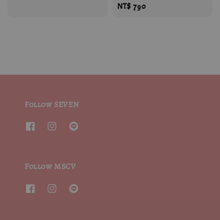
Regular
NT$ 790
price
Follow SEVEN
Follow MSCV