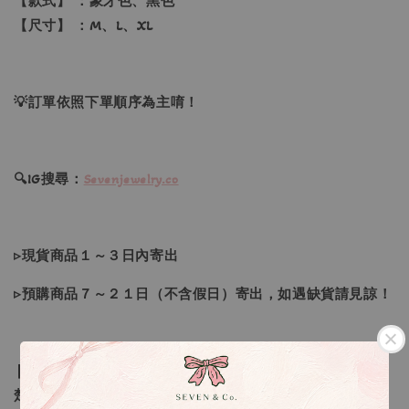
【款式】 ：象牙色、黑色
【尺寸】 ：M、L、XL
💡訂單依照下單順序為主唷！
🔍IG搜尋：
Sevenjewelry.co
▹現貨商品１～３日內寄出
▹預購商品７～２１日（不含假日）寄出，如遇缺貨請見諒！
❙ 本賣場不接受下標後要求取消訂單（下標前請三思與看清
楚）❙