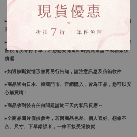
▸所有商品皆以日本、韓國售完為止，如下單後遇缺貨情形請
見諒
▸因日本商品貨況和價格是浮動的，若遇到缺貨或者調價我們
會視情況等待下單，若您想要知道即時貨況還請主動聯繫後
續喔
▸如遇缺斷貨情形會再另行告知，請注意訊息及信箱收件
▸商品皆由日本、韓國門市、官網購入，皆為正品，您可以安
心購買唷！
▸商品收到後有任何問題請於三天內私訊反應～
▸全商品圖片僅供參考，若因商品色差、個人喜好、想像不
合、尺寸、下單錯誤者，一律不接受退換貨