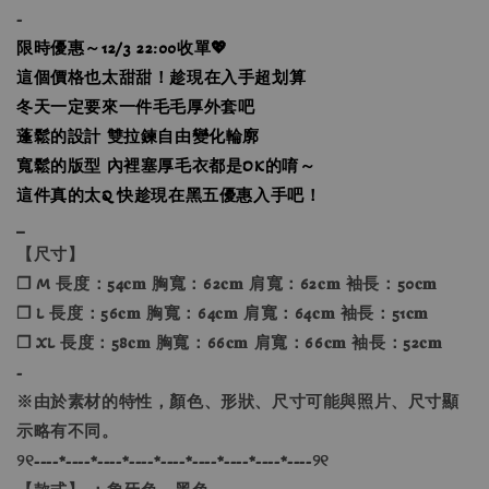
-
限時優惠～12/3 22:00收單💖
這個價格也太甜甜！趁現在入手超划算
冬天一定要來一件毛毛厚外套吧
蓬鬆的設計 雙拉鍊自由變化輪廓
寬鬆的版型 內裡塞厚毛衣都是OK的唷～
這件真的太Q 快趁現在黑五優惠入手吧！
_
【尺寸】
❐ M 長度：54𝐜𝐦 胸寬：62𝐜𝐦 肩寬：62𝐜𝐦 袖長：50𝐜𝐦
❐ L 長度：56𝐜𝐦 胸寬：64𝐜𝐦 肩寬：64𝐜𝐦 袖長：51𝐜𝐦
❐ XL 長度：58𝐜𝐦 胸寬：66𝐜𝐦 肩寬：66𝐜𝐦 袖長：52𝐜𝐦
-
※由於素材的特性，顏色、形狀、尺寸可能與照片、尺寸顯
示略有不同。
୨୧----*----*----*----*----*----*----*----*----୨୧