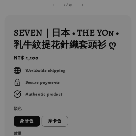
1
/
15
SEVEN｜日本 • THE YOn •
乳牛紋提花針織套頭衫 ღ
Regular
NT$ 1,100
price
Worldwide shipping
Secure payments
Authentic product
顏色
象牙色
摩卡色
數量