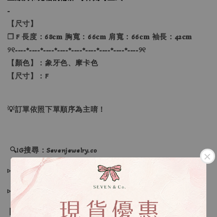
-
【尺寸】
❐ F 長度：68𝐜𝐦 胸寬：66𝐜𝐦 肩寬：66𝐜𝐦 袖長：42𝐜𝐦
୨୧----*----*----*----*----*----*----*----*----୨୧
【顏色】：象牙色、摩卡色
【尺寸】：F
💡訂單依照下單順序為主唷！
🔍IG搜尋：Sevenjewelry.co
▹現貨商品１～３日內寄出
▹預購商品７～２１日（不含假日）寄出，如遇缺貨請見諒！
❙ 本賣場不接受下標後要求取消訂單（下標前請三思與看清