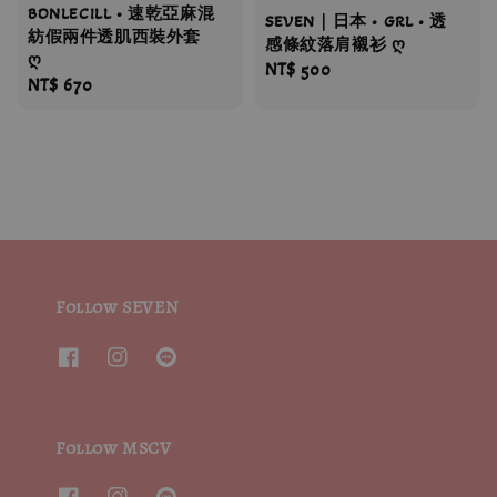
BONLECILL • 速乾亞麻混
SEVEN｜日本 • GRL • 透
紡假兩件透肌西裝外套
感條紋落肩襯衫 ღ
ღ
Regular
NT$ 500
Regular
NT$ 670
price
price
Follow SEVEN
Follow MSCV