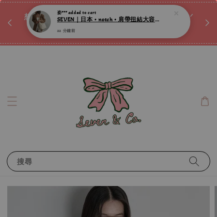
♡ 
姿***
added to cart
唷ꕀ♡
想訂製屬於自己的『水晶手鍊』嗎ꕀ♡ 私訊我們.ᐟ.ᐟ
SEVEN｜日本 • notch • 肩帶扭結大容量微光澤肩背包 ღ
📣Instagram 這邊按下去
22 分鐘前
搜尋