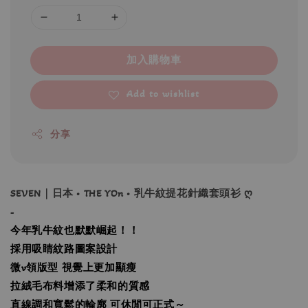
加入購物車
Add to wishlist
分享
SEVEN｜日本 • THE YOn • 乳牛紋提花針織套頭衫 ღ
-
今年乳牛紋也默默崛起！！
採用吸睛紋路圖案設計
微v領版型 視覺上更加顯瘦
拉絨毛布料增添了柔和的質感
直線調和寬鬆的輪廓 可休閒可正式～