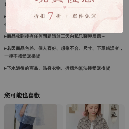
楚）❙
▸商品皆由日本、韓國門市、官網購入，皆為正品，您可以安
心購買唷
▸商品收到後有任何問題請於三天內私訊聊聊反應～
▸若因商品色差、個人喜好、想像不合、尺寸、下單錯誤者，
一律不接受退換貨
▸下水過後的商品、貼身衣物、拆標均無法接受退換貨
您可能也喜歡