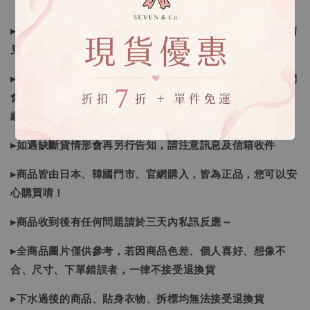
▸所有商品皆以日本、韓國售完為止，如下單後遇缺貨情形請
見諒
▸因日本商品貨況和價格是浮動的，若遇到缺貨或者調價我們
會視情況等待下單，若您想要知道即時貨況還請主動聯繫後
續喔
▸如遇缺斷貨情形會再另行告知，請注意訊息及信箱收件
▸商品皆由日本、韓國門市、官網購入，皆為正品，您可以安
心購買唷！
▸商品收到後有任何問題請於三天內私訊反應～
▸全商品圖片僅供參考，若因商品色差、個人喜好、想像不
合、尺寸、下單錯誤者，一律不接受退換貨
▸下水過後的商品、貼身衣物、拆標均無法接受退換貨