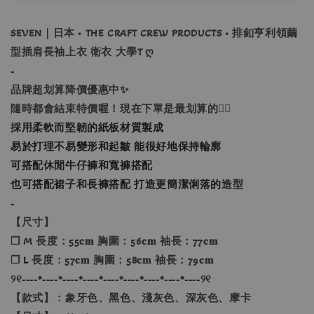
SEVEN｜日本 • THE CRAFT CREW PRODUCTS • 排釦亨利領繭
型插肩長袖上衣 衛衣 大學T ღ
-
品牌超划算降價優惠中✨
隨時都會結束特價喔！現在下單是最划算的🙂‍↕️
採用柔軟而堅韌的紙板材質製成
易於打理不易變形和起皺 能很好地保持輪廓
可搭配休閒牛仔褲和寬褲搭配
也可搭配裙子和長褲搭配 打造更簡潔俐落的造型
-
【尺寸】
❐ M 長度：55𝐜𝐦 胸圍：56𝐜𝐦 袖長：77𝐜𝐦
❐
L
長度：57𝐜𝐦 胸圍：58𝐜𝐦 袖長：79𝐜𝐦
୨୧----*----*----*----*----*----*----*----*----୨୧
【款式】：象牙色、黑色、淺灰色、深灰色、摩卡