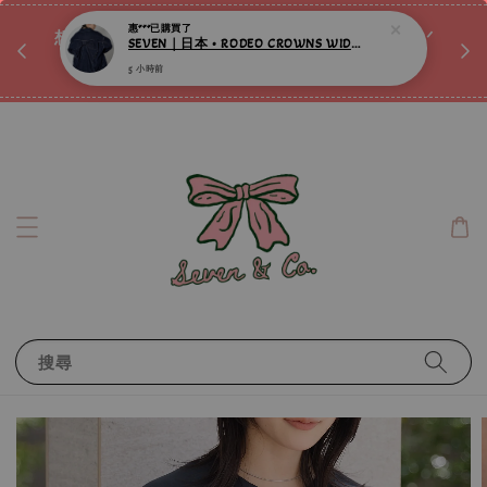
5 小時前
♡ 
唷ꕀ♡
想訂製屬於自己的『水晶手鍊』嗎ꕀ♡ 私訊我們.ᐟ.ᐟ
📣Instagram 這邊按下去
搜尋