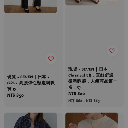
現貨 - SEVEN｜日本．
Classical Elf．直紋舒適
現貨 - SEVEN｜日本 •
微喇叭褲．人氣商品第一
GRL • 高腰彈性顯瘦喇叭
名．ღ
褲 ღ
Sale
NT$ 820
Regular
Regular
NT$ 850
price
price
NT$ 862
-
NT$ 863
price