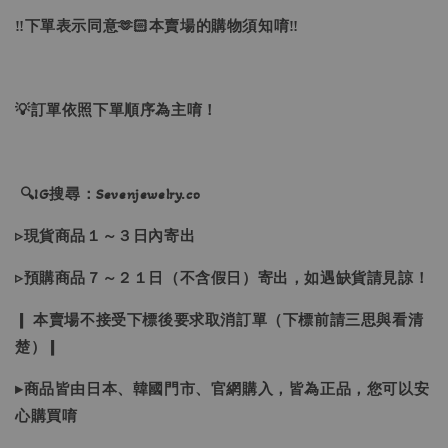
‼下單表示同意🫶🏻本賣場的購物須知唷‼
💡訂單依照下單順序為主唷！
🔍IG搜尋：Sevenjewelry.co
▹現貨商品１～３日內寄出
▹預購商品７～２１日（不含假日）寄出，如遇缺貨請見諒！
❙ 本賣場不接受下標後要求取消訂單（下標前請三思與看清
楚）❙
▸商品皆由日本、韓國門市、官網購入，皆為正品，您可以安
心購買唷