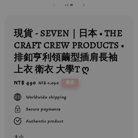
1
/
28
現貨 - SEVEN｜日本 • THE
CRAFT CREW PRODUCTS •
排釦亨利領繭型插肩長袖
上衣 衛衣 大學T ღ
Sale
NT$ 490
Regular
優惠
NT$ 1,090
price
price
Worldwide shipping
Secure payments
Authentic product
大小