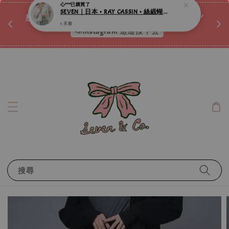
♡ 
唷ꕀ♡
想訂製屬於自己的『水晶手鍊』嗎ꕀ♡ 私訊我們.ᐟ.ᐟ
📣Instagram 這邊按下去
搜尋