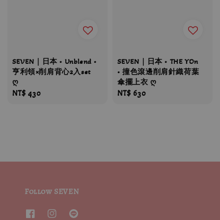
SEVEN｜日本 • Unblend •
SEVEN｜日本 • THE YOn
亨利領×削肩背心2入set
• 撞色滾邊削肩針織荷葉
ღ
傘擺上衣 ღ
Regular
NT$ 430
Regular
NT$ 630
price
price
Follow SEVEN