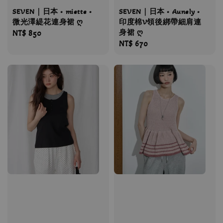
SEVEN｜日本 • miette •
SEVEN｜日本 • Aunely •
微光澤緹花連身裙 ღ
印度棉V領後綁帶細肩連
身裙 ღ
Regular
NT$ 850
Regular
NT$ 670
price
price