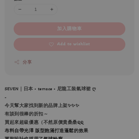
加入購物車
Add to wishlist
分享
SEVEN｜日本 • terrace • 尼龍工裝氣球裙 ღ
-
今天幫大家找到新的品牌上架✨✨✨
有談到很棒的折扣～
買起來超級優惠（不然原價貴桑桑QQ
布料自帶光澤 版型飽滿打造蓬鬆的效果
軍裝設計也採用了氣球輪廓