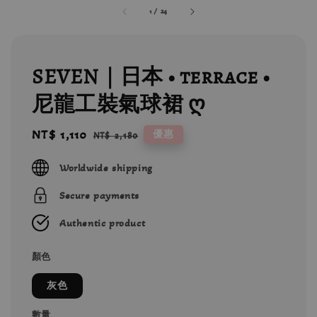
1
/
24
SEVEN｜日本 • terrace •
尼龍工裝氣球裙 ღ
Sale
NT$ 1,110
Regular
優惠
NT$ 2,180
price
price
Worldwide shipping
Secure payments
Authentic product
顏色
灰色
數量