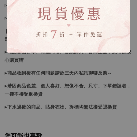
▹現貨商品１～３日內寄出
▹預購商品７～２１日（不含假日）寄出，如遇缺貨請見諒！
❙ 本賣場不接受下標後要求取消訂單（下標前請三思與看清
楚）❙
▸商品皆由日本、韓國門市、官網購入，皆為正品，您可以安
心購買唷
▸商品收到後有任何問題請於三天內私訊聊聊反應～
▸若因商品色差、個人喜好、想像不合、尺寸、下單錯誤者，
一律不接受退換貨
▸下水過後的商品、貼身衣物、拆標均無法接受退換貨
您可能也喜歡