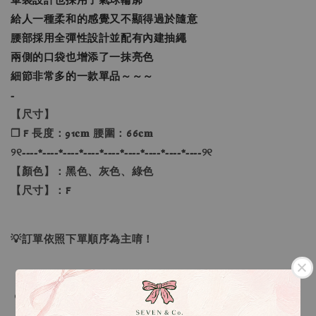
給人一種柔和的感覺又不顯得過於隨意
腰部採用全彈性設計並配有內建抽繩
兩側的口袋也增添了一抹亮色
細節非常多的一款單品～～～
-
【尺寸】
❐ F 長度：91𝐜𝐦 腰圍：66𝐜𝐦
୨୧----*----*----*----*----*----*----*----*----୨୧
【顏色】：黑色、灰色、綠色
【尺寸】：F
💡訂單依照下單順序為主唷！
🔍IG搜尋：Sevenjewelry.co