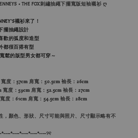
 PENNEYS • THE FOX刺繡抽繩下擺寬版短袖襯衫 ღ
NEY'S襯衫來了！
下擺抽繩設計
喜歡的弧度和造型
外都很百搭有型
 寬鬆的版型男女都可穿～
 寬度：57𝐜𝐦 肩寬：50.5𝐜𝐦 袖長：26𝐜𝐦
 寬度：59𝐜𝐦 肩寬：52.5𝐜𝐦 袖長：27𝐜𝐦
 寬度：61𝐜𝐦 肩寬：54.5𝐜𝐦 袖長：28𝐜𝐦
性，顏色、形狀、尺寸可能與照片、尺寸顯示略有不
-*----*----*----*----*----୨୧