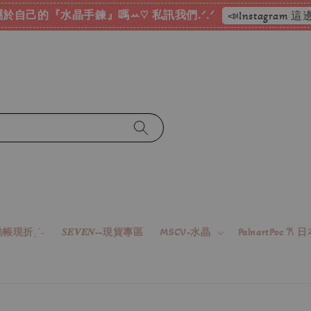
於自己的『水晶手鍊』嗎ꕀ♡ 私訊我們.ᐟ.ᐟ
📣Instagram
帳現折ˎˊ˗
𝑺𝑬𝑽𝑬𝑵--現貨專區
MSCV-水晶
PalnartPoc 