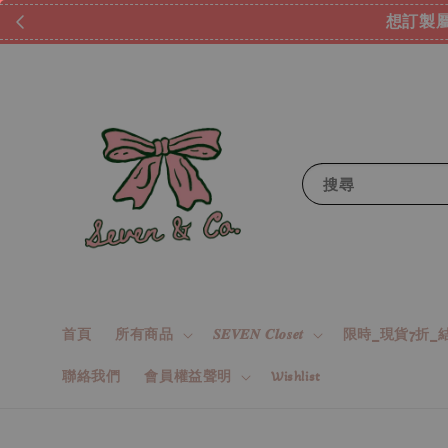
想訂製屬
搜尋
首頁
所有商品
𝑺𝑬𝑽𝑬𝑵 𝑪𝒍𝒐𝒔𝒆𝒕
限時_現貨7折_結
聯絡我們
會員權益聲明
Wishlist