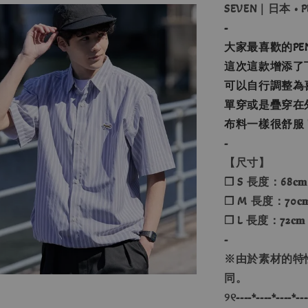
SEVEN｜日本 •
-
大家最喜歡的PEN
這次這款增添了
可以自行調整為
單穿或是疊穿在
布料一樣很舒服
-
【尺寸】
❐ S 長度：68𝐜𝐦
❐ M 長度：70𝐜𝐦
❐ L 長度：72𝐜𝐦
-
※由於素材的特
同。
୨୧----*----*----*---