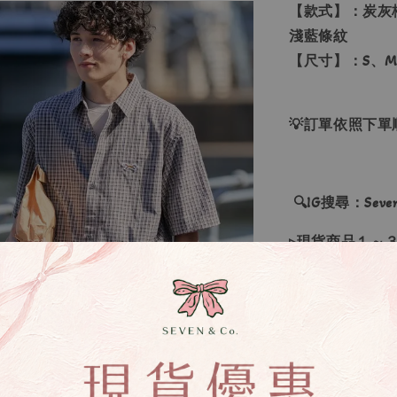
【款式】：炭灰
淺藍條紋
【尺寸】：S、M
💡訂單依照下
🔍IG搜尋：Sevenj
▹現貨商品１～
▹預購商品７～
❙ 本賣場不接
▸商品皆由日本