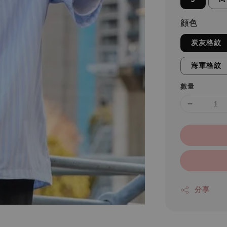
顔色
炭灰格紋
海軍格紋
數量
分享