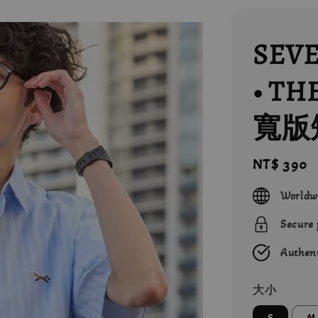
SEV
• T
寬版
Regular
NT$ 390
price
Worldw
Secure
Authent
大小
S
M