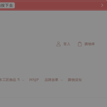
 這邊按下去
登入
購物車
 日本工匠飾品 𐙚
𝕄𝕊𝕁ℙ
品牌故事
購物須知