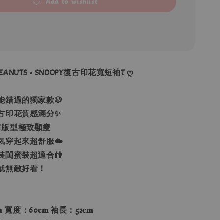
Add to wishlist
PEANUTS • SNOOPY復古印花寬短袖T ღ
能錯過的獨家款🐶
古印花質感滿分✨
鬆落肩版型極致顯瘦
氣穿起來超舒服☁️
裝閨蜜裝超適合👫
就無敵好看！
 寬度：60𝐜𝐦 袖長：52𝐜𝐦