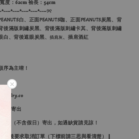
 寬度：62𝐜𝐦 袖長：54𝐜𝐦
-*----*----*----*----*----୨୧
ANUTS白、正面PEANUTS咖、正面PEANUTS炭黑、背
背後滿版刺繡炭黑、背後滿版刺繡卡其、背後滿版刺繡
眼白、背後遮眼炭黑、
、插肩酒紅
插肩灰
單順序為主唷！
ewelry.co
３日內寄出
２１日（不含假日）寄出，如遇缺貨請見諒！
受下標後要求取消訂單（下標前請三思與看清楚）❙