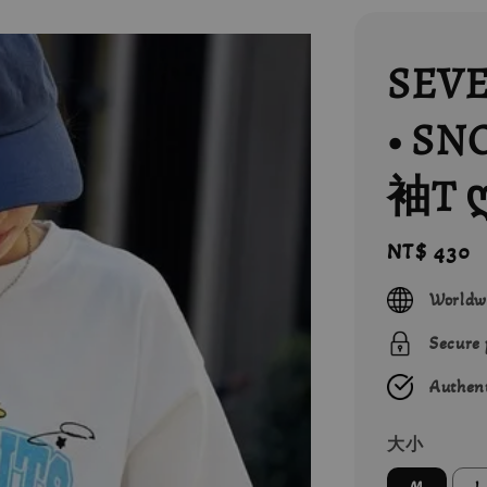
SEV
• S
袖T 
Regular
NT$ 430
price
Worldw
Secure
Authent
大小
M
L