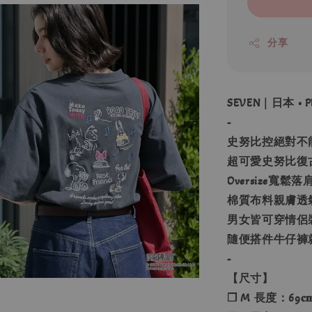
分享
SEVEN｜日本 • 
-
史努比控絕對不
超可愛史努比復
Oversize寬
棉質布料親膚透
男女皆可穿情侶
隨便搭件牛仔褲
-
【尺寸】
❐ M 長度：69𝐜