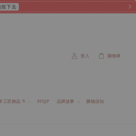
 這邊按下去
登入
購物車
 日本工匠飾品 𐙚
𝕄𝕊𝕁ℙ
品牌故事
購物須知