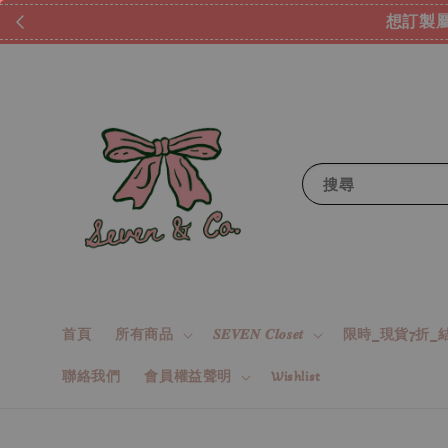
想訂製屬
搜尋
首頁
所有商品
𝑺𝑬𝑽𝑬𝑵 𝑪𝒍𝒐𝒔𝒆𝒕
限時_現貨7折_結
聯絡我們
會員權益聲明
Wishlist