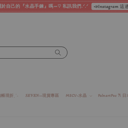
於自己的『水晶手鍊』嗎ꕀ♡ 私訊我們.ᐟ.ᐟ
📣Instagram
帳現折ˎˊ˗
𝑺𝑬𝑽𝑬𝑵--現貨專區
MSCV-水晶
PalnartPoc 