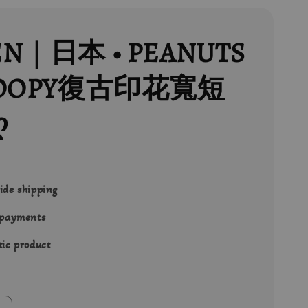
EN｜日本 • PEANUTS
NOOPY復古印花寬短
ღ
ide shipping
 payments
ic product