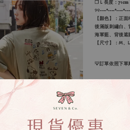
❐ L 長度：71𝐜𝐦
୨୧----*----*----*---
【顏色】：正面PE
後滿版刺繡白、
海軍藍、背後遮
【尺寸】：M、L
💡訂單依照下
🔍IG搜尋：Sevenj
▹現貨商品１～
▹預購商品７～
❙ 本賣場不接