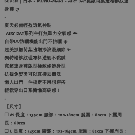
SEVEN｜日本 • MONO-MART • AIRY DAY抓皺荷葉邊楊柳紋連
身褲 ღ
-
夏天必備輕盈透氣神裝
AIRY DAY系列主打無重力空氣感 ☁️
自帶UV防曬機能出門不怕曬 ☀️
超美抓皺荷葉邊增添浪漫細節 ✨
獨特楊柳紋理布料透氣不黏膩
寬鬆連身褲版型極致修飾身型
抗皺免熨燙可以直接丟機洗
懶人出門一件搞定不用想穿搭
輕鬆穿出日系慵懶高級感！
-
【尺寸】
❐ M 長度：139𝐜𝐦 腰部：100-180𝐜𝐦 腿圍：80𝐜𝐦 下擺周
長：68𝐜𝐦
❐ L 長度：145𝐜𝐦 腰部：102-184𝐜𝐦 腿圍：82𝐜𝐦 下擺周長：