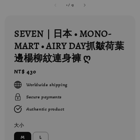
1
/
13
SEVEN｜日本 • MONO-
MART • AIRY DAY抓皺荷葉
邊楊柳紋連身褲 ღ
Regular
NT$ 430
price
Worldwide shipping
Secure payments
Authentic product
大小
M
L