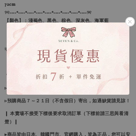
72𝐜𝐦
୨୧----*----*----*----*----*----*----*----*----୨୧
【顏色】：淺褐色、黑色、棕色、深灰色、海軍藍
【尺寸】：M、L
💡訂單依照下單順序為主唷！
🔍IG搜尋：Sevenjewelry.co
▹現貨商品１～３日內寄出
▹預購商品７～２１日（不含假日）寄出，如遇缺貨請見諒！
❙ 本賣場不接受下標後要求取消訂單（下標前請三思與看清
楚）❙
▸商品皆由日本、韓國門市、官網購入，皆為正品，您可以安