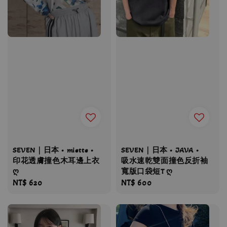
SEVEN｜日本 • miette •
SEVEN｜日本 • JAVA •
印花透膚撞色木耳邊上衣
吸水速乾雙面撞色反折袖
ღ
寬版口袋短T ღ
Regular
NT$ 620
Regular
NT$ 600
price
price