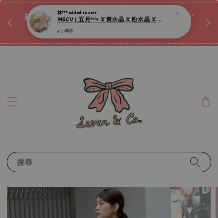
♡ 
唷ꕀ♡
想訂製屬於自己的『水晶手鍊』嗎ꕀ♡ 私訊我們.ᐟ.ᐟ
📣Instagram 這邊按下去
搜尋