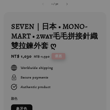
1
/
30
SEVEN｜日本 • MONO-
MART • 2way毛毛拼接針織
雙拉鍊外套 ღ
Sale
NT$ 1,030
Regular
優惠
NT$ 1,590
price
price
Worldwide shipping
Secure payments
Authentic product
顏色
象牙色