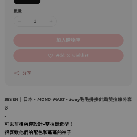
數量
加入購物車
Add to wishlist
分享
SEVEN｜日本 • MONO-MART • 2way毛毛拼接針織雙拉鍊外套
ღ
-
可以前後兩穿設計+雙拉鏈造型！
很喜歡他們的配色和蓬蓬的袖子