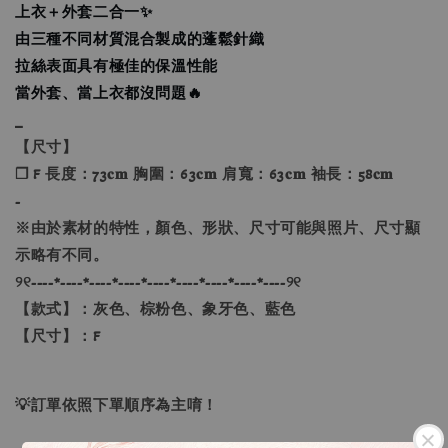
上衣＋外套二合一✨
由三種不同材質混合製成的蓬鬆針織
拉絲表面具有極佳的保溫性能
當外套、當上衣都沒問題🔥
_
【尺寸】
❐ F 長度：73𝐜𝐦 胸圍：63𝐜𝐦 肩寬：63𝐜𝐦 袖長：58𝐜𝐦
-
※由於素材的特性，顏色、形狀、尺寸可能與照片、尺寸顯
示略有不同。
୨୧----*----*----*----*----*----*----*----*----୨୧
【款式】：灰色、棕粉色、象牙色、藍色
【尺寸】：F
💡訂單依照下單順序為主唷！