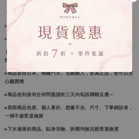
🔍IG搜尋：Sevenjewelry.co
▹現貨商品１～３日內寄出
▹預購商品７～２１日（不含假日）寄出，如遇缺貨請見諒！
❙ 本賣場不接受下標後要求取消訂單（下標前請三思與看清
楚）❙
▸商品皆由日本、韓國門市、官網購入，皆為正品，您可以安
心購買唷
▸商品收到後有任何問題請於三天內私訊聊聊反應～
▸若因商品色差、個人喜好、想像不合、尺寸、下單錯誤者，
一律不接受退換貨
▸下水過後的商品、貼身衣物、拆標均無法接受退換貨