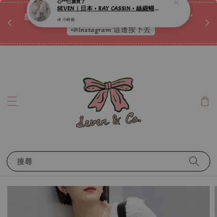
♡ 
唷ꕀ♡
想訂製屬於自己的『水晶手鍊』嗎ꕀ♡ 私訊我們.ᐟ.ᐟ
📣Instagram 這邊按下去
搜尋