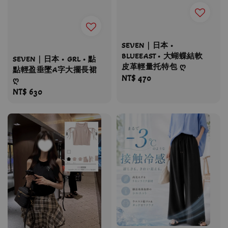
SEVEN｜日本 •
BLUEEAST • 大蝴蝶結軟
SEVEN｜日本 • GRL • 點
皮革輕量托特包 ღ
點輕盈垂墜A字大擺長裙
Regular
NT$ 470
ღ
price
Regular
NT$ 630
price