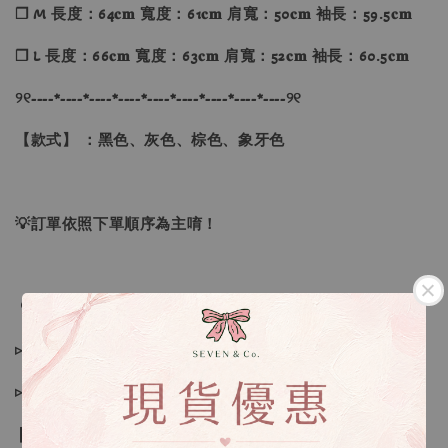
❐ M 長度：64𝐜𝐦 寬度：61𝐜𝐦 肩寬：50𝐜𝐦 袖長：59.5𝐜𝐦
❐ L 長度：66𝐜𝐦 寬度：63𝐜𝐦 肩寬：52𝐜𝐦 袖長：60.5𝐜𝐦
୨୧----*----*----*----*----*----*----*----*----୨୧
【款式】 ：黑色、灰色、棕色、象牙色
💡訂單依照下單順序為主唷！
🔍IG搜尋：Sevenjewelry.co
▹現貨商品１～３日內寄出
▹預購商品７～２１日（不含假日）寄出，如遇缺貨請見諒！
❙ 本賣場不接受下標後要求取消訂單（下標前請三思與看清