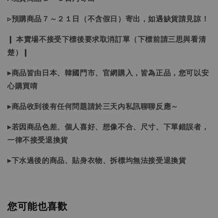
▹預購商品７～２１日（不含假日）寄出，如遇缺貨請見諒！
❙ 本賣場不接受下標後要求取消訂單（下標前請三思與看清
楚）❙
▸商品皆由日本、韓國門市、官網購入，皆為正品，您可以安
心購買唷
▸商品收到後有任何問題請於三天內私訊聊聊反應～
▸若因商品色差、個人喜好、想像不合、尺寸、下單錯誤者，
一律不接受退換貨
▸下水過後的商品、貼身衣物、拆標均無法接受退換貨
您可能也喜歡