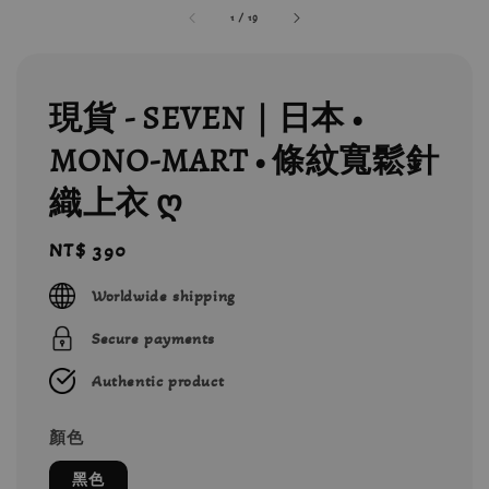
1
/
19
現貨 - SEVEN｜日本 •
MONO-MART • 條紋寬鬆針
織上衣 ღ
Regular
NT$ 390
price
Worldwide shipping
Secure payments
Authentic product
顏色
黑色