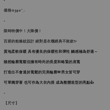
価格➭390´ˎ˗
-
限時特價中！大降價！
百搭的粗條紋設計 絕對是衣櫃經典不敗款✨
質地柔軟保暖 具有優良的保暖性和彈性 觸感極為舒適～
雖然輪廓寬鬆但擁有時尚的長度和略緊的肩寬
打造出不會過於寬鬆的完美輪廓🫶男女皆可穿
可單獨穿著 也可作為大衣內搭 成為整體造型的亮點👍
-
【尺寸】