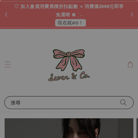
♡ 加入會員消費累積折扣點數 ⟢ 消費滿𝟐𝟎𝟎𝟎元即享
心***
已購買了
ᐟ.ᐟ
SEVEN｜日本 • RAY CASSIN • 絲緞蝴蝶結襯衫 ღ
免運唷 ✿ ˎˊ˗
16 小時前
現在就GO！
搜尋