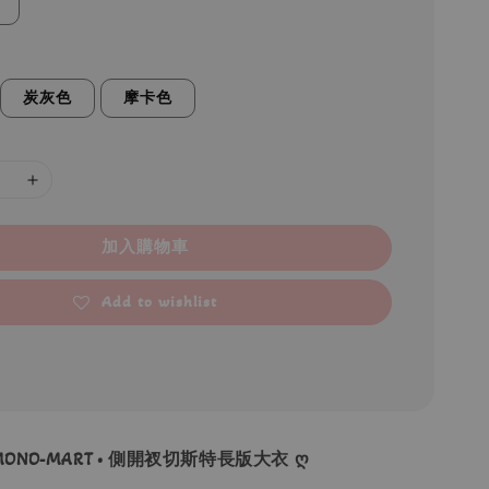
炭灰色
摩卡色
加入購物車
Add to wishlist
 MONO-MART • 側開衩切斯特長版大衣 ღ