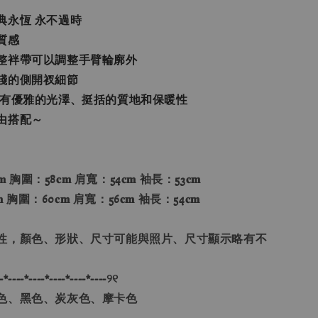
典永恆 永不過時
質感
整袢帶可以調整手臂輪廓外
淺的側開衩細節
具有優雅的光澤、挺括的質地和保暖性
由搭配～
 胸圍：58𝐜𝐦 肩寬：54𝐜𝐦 袖長：53𝐜𝐦
 胸圍：60𝐜𝐦 肩寬：56𝐜𝐦 袖長：54𝐜𝐦
性，顏色、形狀、尺寸可能與照片、尺寸顯示略有不
-*----*----*----*----*----୨୧
色、黑色、炭灰色、摩卡色