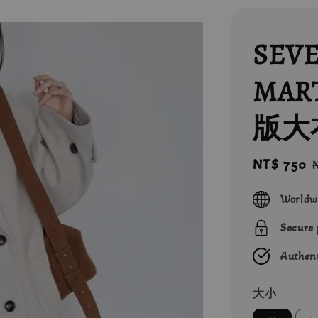
SEV
MAR
版大
Sale
NT$ 750
price
Worldw
Secure
Authent
大小