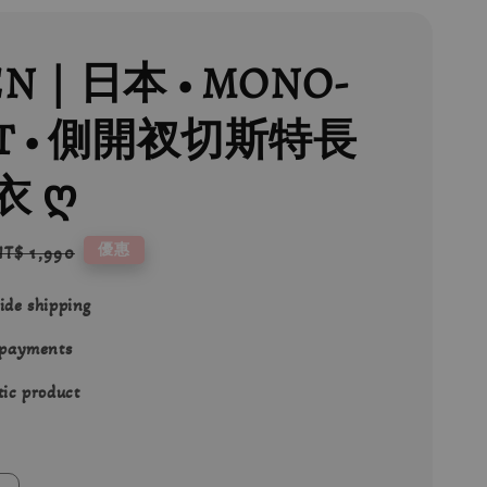
EN｜日本 • MONO-
T • 側開衩切斯特長
衣 ღ
Regular
優惠
NT$ 1,990
price
ide shipping
 payments
ic product