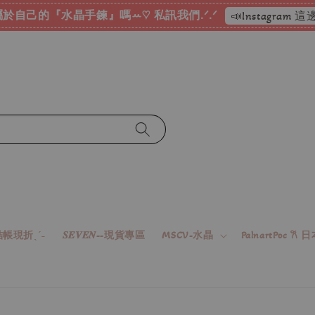
於自己的『水晶手鍊』嗎ꕀ♡ 私訊我們.ᐟ.ᐟ
📣Instagram
帳現折ˎˊ˗
𝑺𝑬𝑽𝑬𝑵--現貨專區
MSCV-水晶
PalnartPoc 