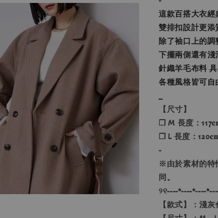
-
這款百搭大衣經
雙排扣設計更添
除了袖口上的調
下擺兩側還有淺
針織羊毛布料 
各種風格皆可自
_
【尺寸】
❐ M 長度：117𝐜
❐ L 長度：120𝐜
-
※由於素材的特
同。
୨୧----*----*----*---
【款式】：淺灰