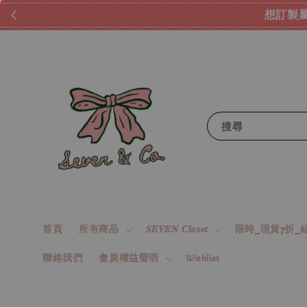
想訂製屬
搜尋
首頁
所有商品
𝑺𝑬𝑽𝑬𝑵 𝑪𝒍𝒐𝒔𝒆𝒕
限時_現貨7折_結
聯絡我們
會員權益聲明
Wishlist