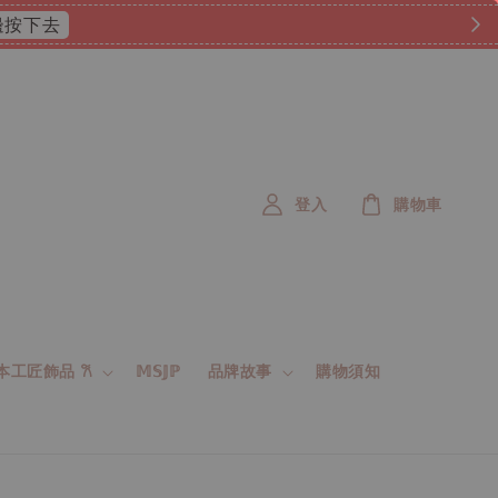
 這邊按下去
登入
購物車
 日本工匠飾品 𐙚
𝕄𝕊𝕁ℙ
品牌故事
購物須知