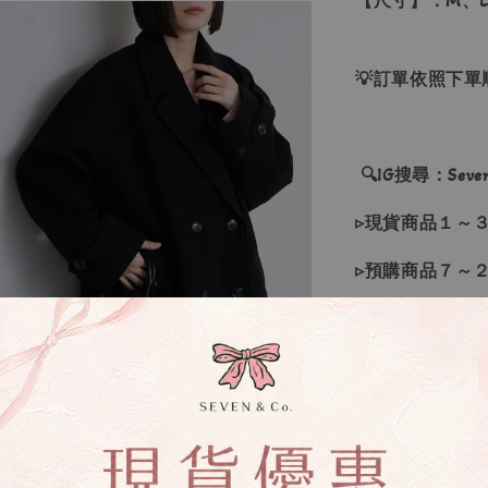
【尺寸】：M、L
💡訂單依照下
🔍IG搜尋：Sevenj
▹現貨商品１～
▹預購商品７～
❙ 本賣場不接
▸商品皆由日本
▸商品收到後有
▸若因商品色差