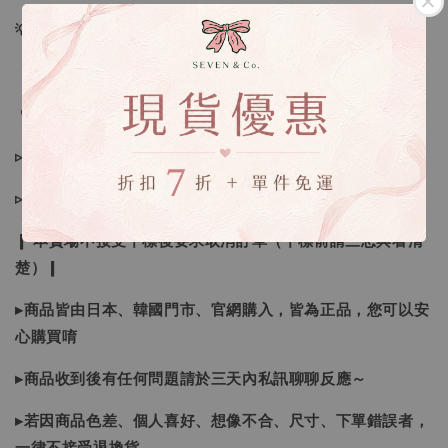
💡訂單依照下單順序為主唷！
🔍IG搜尋：Sevenjewelry.co
▹現貨商品１～３日內寄出
▹預購商品７～２１日（不含假日）寄出，如遇缺貨請見諒！
❙ 本賣場不接受下標後要求取消訂單（下標前請三思與看清
楚）❙
▸商品皆由日本、韓國門市、官網購入，皆為正品，您可以安
心購買唷
▸商品收到後有任何問題請於三天內私訊聊聊反應～
▸若因商品色差、個人喜好、想像不合、尺寸、下單錯誤者，
一律不接受退換貨