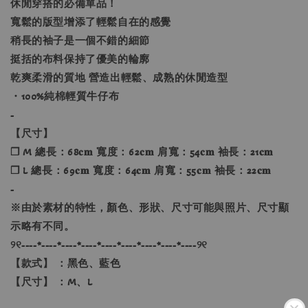
休閒穿搭的必備單品！
寬鬆的版型增添了輕鬆自在的感覺
稍長的袖子是一個不錯的細節
挺括的布料保持了優美的輪廓
乾爽柔滑的質地 營造出輕鬆、成熟的休閒造型
・100%純棉輕質牛仔布
-
【尺寸】
❐ M 總長：68𝐜𝐦 寬度：62𝐜𝐦 肩寬：54𝐜𝐦 袖長：21𝐜𝐦
❐ L 總長：69𝐜𝐦 寬度：64𝐜𝐦 肩寬：55𝐜𝐦 袖長：22𝐜𝐦
-
※由於素材的特性，顏色、形狀、尺寸可能與照片、尺寸顯
示略有不同。
୨୧----*----*----*----*----*----*----*----*----୨୧
【款式】 ：黑色、藍色
【尺寸】 ：M、L