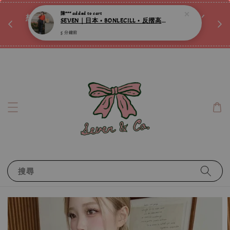
SEVEN｜日本 • BONLECILL • 反摺高腰丹寧修身牛仔褲 ღ
♡ 
唷ꕀ♡
想訂製屬於自己的『水晶手鍊』嗎ꕀ♡ 私訊我們.ᐟ.ᐟ
5 分鐘前
📣Instagram 這邊按下去
搜尋