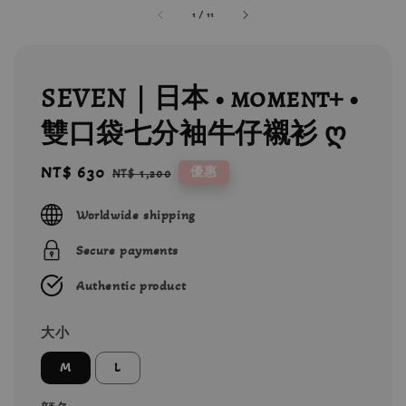
1
/
11
SEVEN｜日本 • moment+ •
雙口袋七分袖牛仔襯衫 ღ
Sale
NT$ 630
Regular
優惠
NT$ 1,200
price
price
Worldwide shipping
Secure payments
Authentic product
大小
M
L