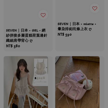
SEVEN｜日本 • miette •
暈染排釦坑條上衣 ღ
SEVEN｜日本 • GRL • 網
Regular
NT$ 590
紗拼接多層蛋糕荷葉邊針
price
織細肩帶背心 ღ
Regular
NT$ 580
price