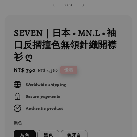
1
/
16
SEVEN｜日本 • MN.L • 袖
口反摺撞色無領針織開襟
衫 ღ
Sale
NT$ 790
Regular
優惠
NT$ 1,360
price
price
Worldwide shipping
Secure payments
Authentic product
顏色
灰色
黑色
象牙白