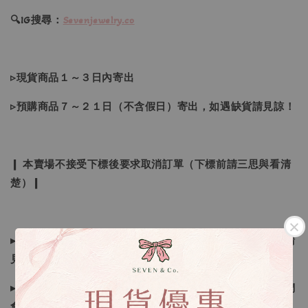
🔍IG搜尋：
Sevenjewelry.co
▹現貨商品１～３日內寄出
▹預購商品７～２１日（不含假日）寄出，如遇缺貨請見諒！
❙ 本賣場不接受下標後要求取消訂單（下標前請三思與看清
楚）❙
▸所有商品皆以日本、韓國售完為止，如下單後遇缺貨情形請
見諒
▸因日本商品貨況和價格是浮動的，若遇到缺貨或者調價我們
會視情況等待下單，若您想要知道即時貨況還請主動聯繫後