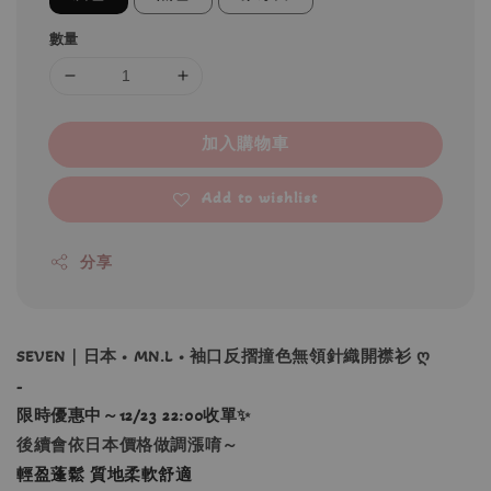
數量
加入購物車
Add to wishlist
分享
SEVEN｜日本 • MN.L • 袖口反摺撞色無領針織開襟衫 ღ
-
限時優惠中～12/23 22:00收單
✨
後續會依日本價格做調漲唷～
輕盈蓬鬆 質地柔軟舒適