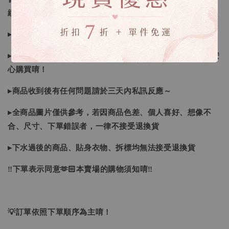
續喔
▸如遇缺斷貨情形會再另行告知，請注意訊息及信箱收件
▸商品皆由日本、韓國門市、官網購入，皆為正品，您可以安
心購買唷！
▸商品收到後有任何問題請於三天內私訊反應～
▸全商品圖片僅供參考，若因商品色差、個人喜好、想像不
合、尺寸、下單錯誤者，一律不接受退換貨
▸下水過後的商品、貼身衣物、拆標均無法接受退換貨
‼下單表示同意🫶🏻本賣場的購物須知唷‼
💡訂單依照下單順序為主唷！