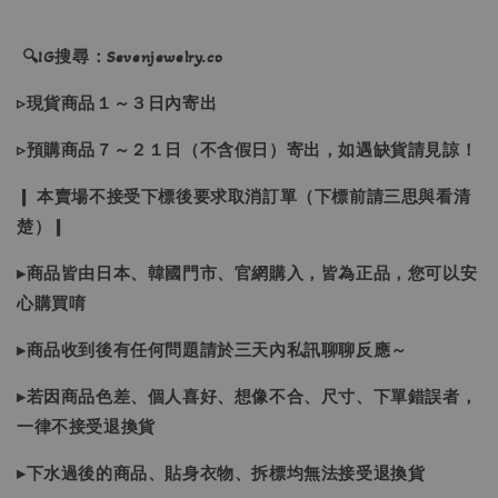
🔍IG搜尋：Sevenjewelry.co
▹現貨商品１～３日內寄出
▹預購商品７～２１日（不含假日）寄出，如遇缺貨請見諒！
❙ 本賣場不接受下標後要求取消訂單（下標前請三思與看清
楚）❙
▸商品皆由日本、韓國門市、官網購入，皆為正品，您可以安
心購買唷
▸商品收到後有任何問題請於三天內私訊聊聊反應～
▸若因商品色差、個人喜好、想像不合、尺寸、下單錯誤者，
一律不接受退換貨
▸下水過後的商品、貼身衣物、拆標均無法接受退換貨