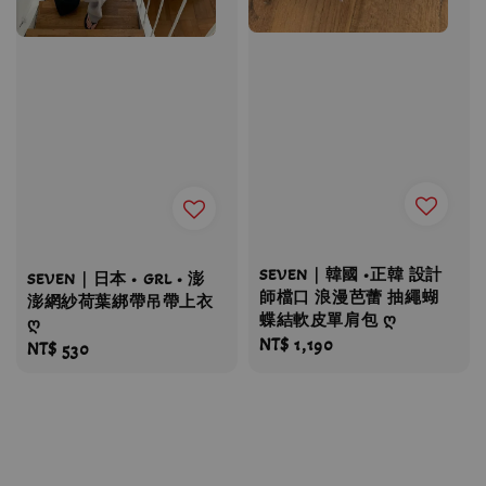
SEVEN｜韓國 •正韓 設計
SEVEN｜日本 • GRL • 澎
師檔口 浪漫芭蕾 抽繩蝴
澎網紗荷葉綁帶吊帶上衣
蝶結軟皮單肩包 ღ
ღ
Regular
NT$ 1,190
Regular
NT$ 530
price
price