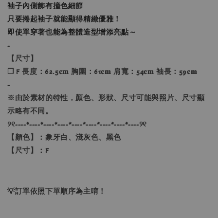
袖子內側飾有撞色細節
只要捲起袖子就能顯得精緻優雅！
即使單穿著也能為整體造型增添亮點～
-
【尺寸】
❐ F 長度：62.5𝐜𝐦 胸圍：61𝐜𝐦 肩寬：54𝐜𝐦 袖長：59𝐜𝐦
-
※由於素材的特性，顏色、形狀、尺寸可能與照片、尺寸顯
示略有不同。
୨୧----*----*----*----*----*----*----*----*----୨୧
【顏色】：象牙白、淺灰色、黑色
【尺寸】：F
💡訂單依照下單順序為主唷！