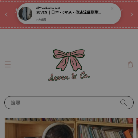
♡ 
唷ꕀ♡
想訂製屬於自己的『水晶手鍊』嗎ꕀ♡ 私訊我們.ᐟ.ᐟ
📣Instagram 這邊按下去
搜尋