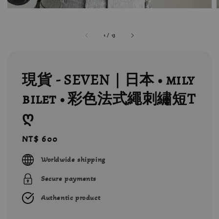
1
/
13
現貨 - SEVEN｜日本 • mily
bilet • 彩色法式繩刺繡短T
ღ
Regular
NT$ 600
price
Worldwide shipping
Secure payments
Authentic product