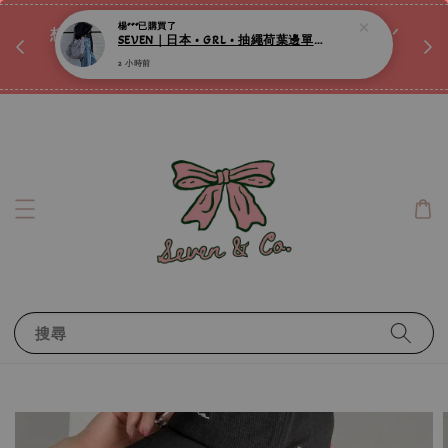
♡ 
唷ꕀ♡
想訂製屬於自己的『水晶手鍊』嗎ꕀ♡ 私訊我們.ᐟ.ᐟ
📣Instagram 這邊按下去
搜尋