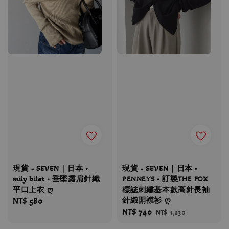
現貨 - SEVEN｜日本 •
現貨 - SEVEN｜日本 •
mily bilet • 垂墜露肩針織
PENNEYS • 訂製THE FOX
平口上衣 ღ
標誌刺繡基本款高針長袖
針織開襟衫 ღ
Regular
NT$ 580
Sale
NT$ 740
Regular
price
NT$ 1,230
price
price