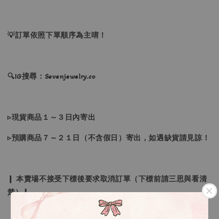
💡訂單依照下單順序為主唷！
🔍IG搜尋：Sevenjewelry.co
▹現貨商品１～３日內寄出
▹預購商品７～２１日（不含假日）寄出，如遇缺貨請見諒！
❙ 本賣場不接受下標後要求取消訂單（下標前請三思與看清
楚）❙