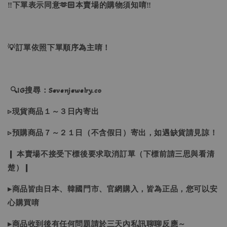
‼下單表示同意🫶🏻本賣場的購物須知唷‼
💡訂單依照下單順序為主唷！
🔍IG搜尋：Sevenjewelry.co
▹現貨商品１～３日內寄出
▹預購商品７～２１日（不含假日）寄出，如遇缺貨請見諒！
❙ 本賣場不接受下標後要求取消訂單（下標前請三思與看清
楚）❙
▸商品皆由日本、韓國門市、官網購入，皆為正品，您可以安
心購買唷
▸商品收到後有任何問題請於三天內私訊聊聊反應～