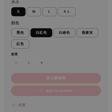
大小
Ｓ
Ｍ
Ｌ
ＸＬ
顔色
黑色
白紅色
白綠色
燕麥灰
紅色
數量
加入購物車
Add to wishlist
分享