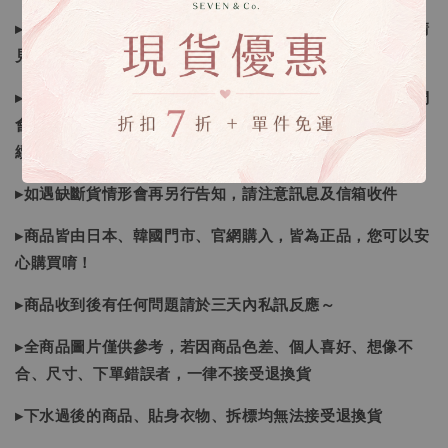
▸所有商品皆以日本、韓國售完為止，如下單後遇缺貨情形請
見諒
▸因日本商品貨況和價格是浮動的，若遇到缺貨或者調價我們
會視情況等待下單，若您想要知道即時貨況還請主動聯繫後
續喔
▸如遇缺斷貨情形會再另行告知，請注意訊息及信箱收件
▸商品皆由日本、韓國門市、官網購入，皆為正品，您可以安
心購買唷！
▸商品收到後有任何問題請於三天內私訊反應～
▸全商品圖片僅供參考，若因商品色差、個人喜好、想像不
合、尺寸、下單錯誤者，一律不接受退換貨
▸下水過後的商品、貼身衣物、拆標均無法接受退換貨