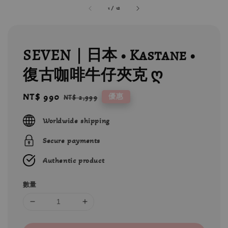
1
/
12
SEVEN｜日本 • Kastane •
復古咖啡牛仔夾克 ღ
Sale
NT$ 990
Regular
優惠
NT$ 2,999
price
price
Worldwide shipping
Secure payments
Authentic product
數量