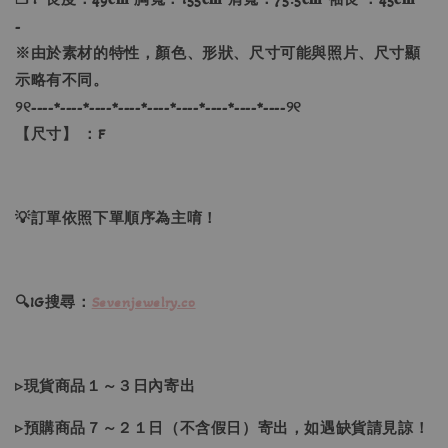
-
※由於素材的特性，顏色、形狀、尺寸可能與照片、尺寸顯
示略有不同。
୨୧----*----*----*----*----*----*----*----*----୨୧
【尺寸】 ：F
💡訂單依照下單順序為主唷！
🔍IG搜尋：
Sevenjewelry.co
▹現貨商品１～３日內寄出
▹預購商品７～２１日（不含假日）寄出，如遇缺貨請見諒！