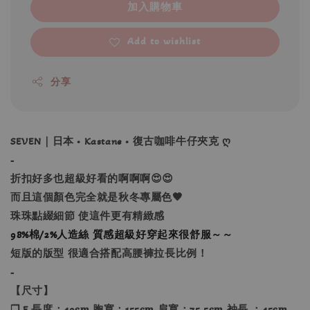
加入購物車
Add to wishlist
分享
SEVEN｜日本 • Kastane • 復古咖啡牛仔夾克 ღ
-
折扣好多也超級好看的啊啊啊😍😍
而且這個顏色完全就是秋冬專屬色🤎
珠珠點綴細節 使這件更有精緻感
98%棉/2%人造絲 質感超級好穿起來很舒服～～
短版的版型 很適合搭配高腰褲拉長比例！
-
【尺寸】
❐ F 長度：49𝐜𝐦 胸寬：155𝐜𝐦 肩寬：75.5𝐜𝐦 袖長 ：45𝐜𝐦