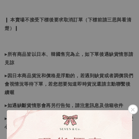
❙ 本賣場不接受下標後要求取消訂單（下標前請三思與看清
楚）❙
▸所有商品皆以日本、韓國售完為止，如下單後遇缺貨情形請
見諒
▸因日本商品貨況和價格是浮動的，若遇到缺貨或者調價我們
會視情況等待下單，若您想要知道即時貨況還請主動聯繫後
續喔
▸如遇缺斷貨情形會再另行告知，請注意訊息及信箱收件
▸商品皆由日本、韓國門市、官網購入，皆為正品，您可以安
心購買唷！