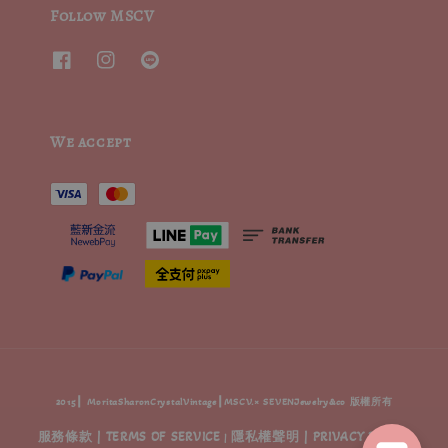
Follow MSCV
We accept
2015┃ MoritaSharonCrystalVintage┃MSCV.× SEVENJewelry&co 版權所有
服務條款 | TERMS OF SERVICE
隱私權聲明 | PRIVACY POLICY
|