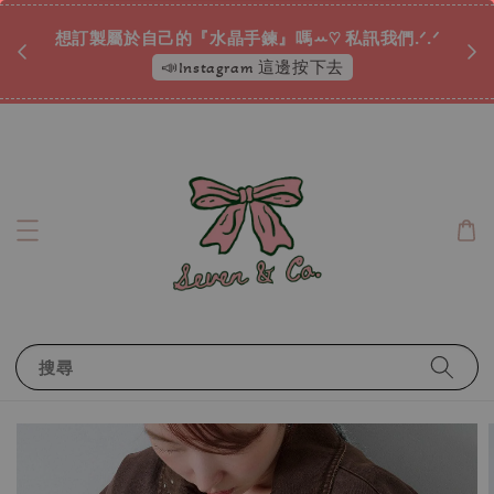
♡ 
唷ꕀ♡
想訂製屬於自己的『水晶手鍊』嗎ꕀ♡ 私訊我們.ᐟ.ᐟ
📣Instagram 這邊按下去
搜尋