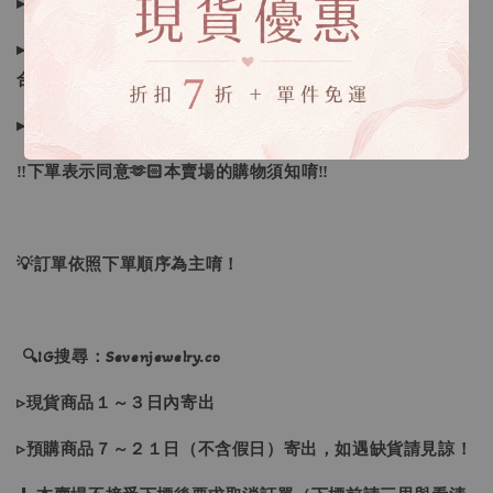
▸商品收到後有任何問題請於三天內私訊反應～
▸全商品圖片僅供參考，若因商品色差、個人喜好、想像不
合、尺寸、下單錯誤者，一律不接受退換貨
▸下水過後的商品、貼身衣物、拆標均無法接受退換貨
‼下單表示同意🫶🏻本賣場的購物須知唷‼
💡訂單依照下單順序為主唷！
🔍IG搜尋：Sevenjewelry.co
▹現貨商品１～３日內寄出
▹預購商品７～２１日（不含假日）寄出，如遇缺貨請見諒！