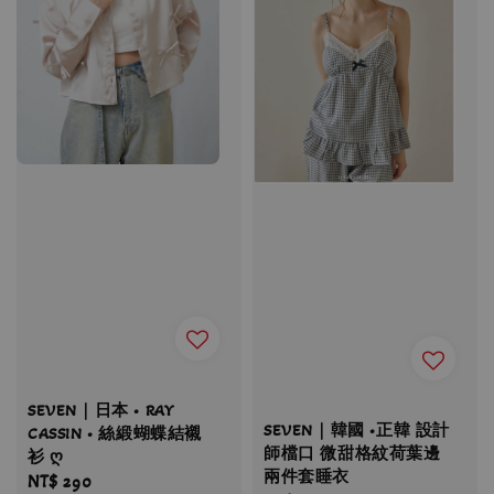
SEVEN｜日本 • RAY
SEVEN｜韓國 •正韓 設計
CASSIN • 絲緞蝴蝶結襯
師檔口 微甜格紋荷葉邊
衫 ღ
兩件套睡衣
Regular
NT$ 290