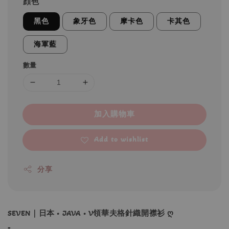
顔色
黑色
象牙色
摩卡色
卡其色
海軍藍
數量
加入購物車
Add to wishlist
分享
SEVEN｜日本 • JAVA • V領華夫格針織開襟衫 ღ
-