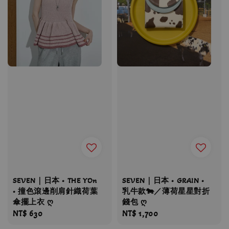
SEVEN｜日本 • THE YOn
SEVEN｜日本 • GRAIN •
• 撞色滾邊削肩針織荷葉
乳牛款🐄／薄荷星星對折
傘擺上衣 ღ
錢包 ღ
Regular
NT$ 630
Regular
NT$ 1,700
price
price