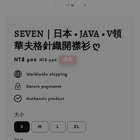
1
/
24
SEVEN｜日本 • JAVA • V領
華夫格針織開襟衫 ღ
Sale
NT$ 900
Regular
優惠
NT$ 990
price
price
Worldwide shipping
Secure payments
Authentic product
大小
S
M
L
XL