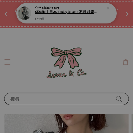
♡ 
唷ꕀ♡
想訂製屬於自己的『水晶手鍊』嗎ꕀ♡ 私訊我們.ᐟ.ᐟ
📣Instagram 這邊按下去
搜尋