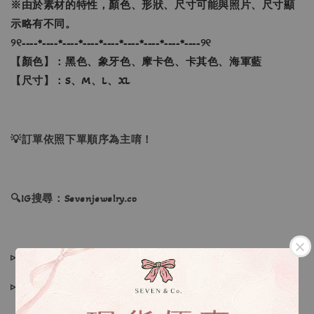
※
由於素材的特性，顏色、形狀、尺寸可能與照片、尺寸顯
示略有不同。
୨୧----*----*----*----*----*----*----*----*----୨୧
【顏色】：黑色、象牙色、摩卡色、卡其色、海軍藍
【尺寸】：S、M、L、XL
💡訂單依照下單順序為主唷！
🔍IG搜尋：Sevenjewelry.co
▹現貨商品１～３日內寄出
▹預購商品７～２１日（不含假日）寄出，如遇缺貨請見諒！