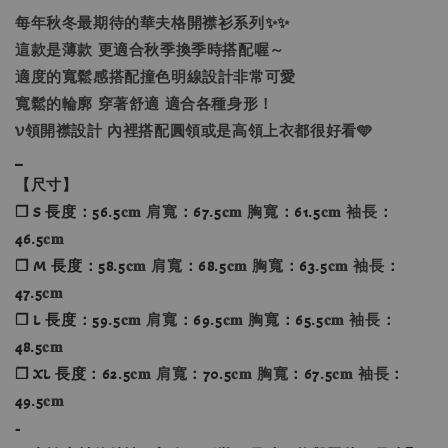
每年秋冬最期待的華夫格開襟衫系列✨✨
這款是薄款 更適合秋季換季時搭配喔～
適度的寬鬆感搭配撞色明線設計非常可愛
寬鬆的輪廓 穿著舒適 適合各種身形！
V領開襟設計 內裡搭配圓領或是高領上衣都很好看🩵
_
【尺寸】
❐ S 長度：56.5
𝐜𝐦 肩寬
：67.5
𝐜𝐦 胸寬
：61.5
𝐜𝐦 袖長
：
46.5
𝐜𝐦
❐ M 長度：58.5
𝐜𝐦 肩寬
：68.5
𝐜𝐦 胸寬
：63.5
𝐜𝐦 袖長
：
47.5
𝐜𝐦
❐ L 長度：59.5
𝐜𝐦 肩寬
：69.5
𝐜𝐦 胸寬
：65.5
𝐜𝐦 袖長
：
48.5
𝐜𝐦
❐ XL 長度：62.5
𝐜𝐦 肩寬
：70.5
𝐜𝐦 胸寬
：67.5
𝐜𝐦 袖長
：
49.5
𝐜𝐦
-