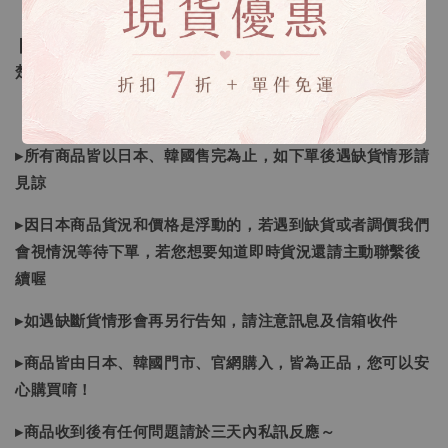
❙ 本賣場不接受下標後要求取消訂單（下標前請三思與看清
楚）❙
▸所有商品皆以日本、韓國售完為止，如下單後遇缺貨情形請
見諒
▸因日本商品貨況和價格是浮動的，若遇到缺貨或者調價我們
會視情況等待下單，若您想要知道即時貨況還請主動聯繫後
續喔
▸如遇缺斷貨情形會再另行告知，請注意訊息及信箱收件
▸商品皆由日本、韓國門市、官網購入，皆為正品，您可以安
心購買唷！
▸商品收到後有任何問題請於三天內私訊反應～