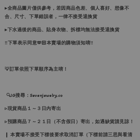
▸全商品圖片僅供參考，若因商品色差、個人喜好、想像不
合、尺寸、下單錯誤者，一律不接受退換貨
▸下水過後的商品、貼身衣物、拆標均無法接受退換貨
‼下單表示同意🫶🏻本賣場的購物須知唷‼
💡訂單依照下單順序為主唷！
🔍IG搜尋：Sevenjewelry.co
▹現貨商品１～３日內寄出
▹預購商品７～２１日（不含假日）寄出，如遇缺貨請見諒！
❙ 本賣場不接受下標後要求取消訂單（下標前請三思與看清