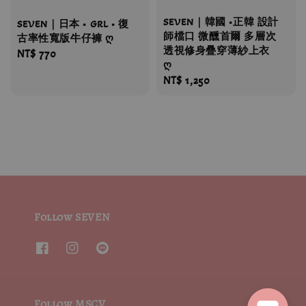
SEVEN｜韓國 •正韓 設計
SEVEN｜日本 • GRL • 復
師檔口 微醺首爾 多層次
古率性寬版牛仔褲 ღ
透視修身疊穿薄紗上衣
Regular
NT$ 770
ღ
price
Regular
NT$ 1,250
price
Follow SEVEN
Follow MSCV