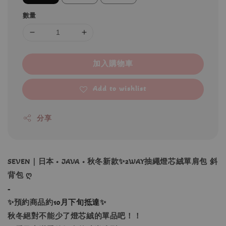
數量
加入購物車
Add to wishlist
分享
SEVEN｜日本 • JAVA • 秋冬新款✨2WAY抽繩燈芯絨單肩包 斜
背包 ღ
-
✨預約商品約
10月下旬抵達
✨
秋冬絕對不能少了燈芯絨的單品吧！！