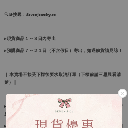
🔍IG搜尋：Sevenjewelry.co
▹現貨商品１～３日內寄出
▹預購商品７～２１日（不含假日）寄出，如遇缺貨請見諒！
❙ 本賣場不接受下標後要求取消訂單（下標前請三思與看清
楚）❙
▸所有商品皆以日本、韓國售完為止，如下單後遇缺貨情形請
見諒
▸因日本商品貨況和價格是浮動的，若遇到缺貨或者調價我們