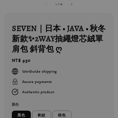
1
/
16
SEVEN｜日本 • JAVA • 秋冬
新款✨2WAY抽繩燈芯絨單
肩包 斜背包 ღ
Regular
NT$ 950
price
Worldwide shipping
Secure payments
Authentic product
顏色
黑色
豹紋
棕色