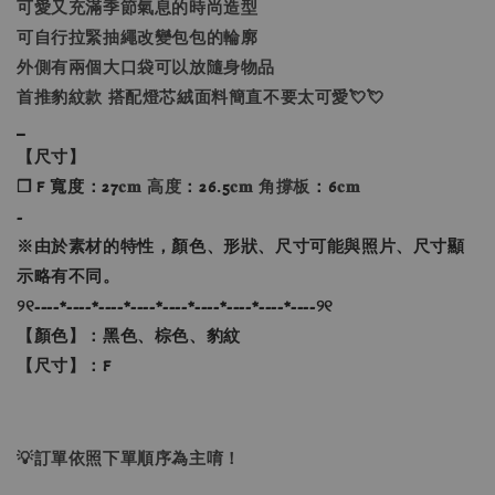
可愛又充滿季節氣息的時尚造型
可自行拉緊抽繩改變包包的輪廓
外側有兩個大口袋可以放隨身物品
首推豹紋款 搭配燈芯絨面料簡直不要太可愛💘💘
_
【尺寸】
❐ F 寬度：27
𝐜𝐦 高度
：26.5
𝐜𝐦 角撐板
：6
𝐜𝐦
-
※
由於素材的特性，顏色、形狀、尺寸可能與照片、尺寸顯
示略有不同。
୨୧----*----*----*----*----*----*----*----*----୨୧
【顏色】：黑色、棕色、豹紋
【尺寸】：F
💡訂單依照下單順序為主唷！