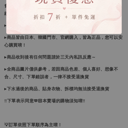
會視情況等待下單，若您想要知道即時貨況還請主動聯繫後
續喔
▸如遇缺斷貨情形會再另行告知，請注意訊息及信箱收件
▸商品皆由日本、韓國門市、官網購入，皆為正品，您可以安
心購買唷！
▸商品收到後有任何問題請於三天內私訊反應～
▸全商品圖片僅供參考，若因商品色差、個人喜好、想像不
合、尺寸、下單錯誤者，一律不接受退換貨
▸下水過後的商品、貼身衣物、拆標均無法接受退換貨
‼下單表示同意🫶🏻本賣場的購物須知唷‼
💡訂單依照下單順序為主唷！