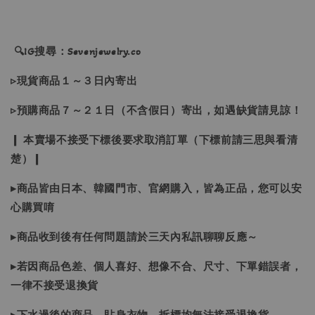
🔍IG搜尋：Sevenjewelry.co
▹現貨商品１～３日內寄出
▹預購商品７～２１日（不含假日）寄出，如遇缺貨請見諒！
❙ 本賣場不接受下標後要求取消訂單（下標前請三思與看清
楚）❙
▸商品皆由日本、韓國門市、官網購入，皆為正品，您可以安
心購買唷
▸商品收到後有任何問題請於三天內私訊聊聊反應～
▸若因商品色差、個人喜好、想像不合、尺寸、下單錯誤者，
一律不接受退換貨
▸下水過後的商品、貼身衣物、拆標均無法接受退換貨