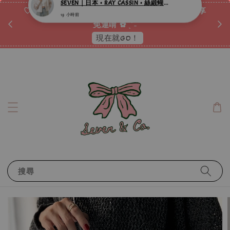
♡ 加入會員消費累積折扣點數 ⟢ 消費滿𝟐𝟎𝟎𝟎元即享
ᐟ.ᐟ
免運唷 ✿ ˎˊ˗
現在就GO！
搜尋