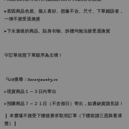
▸若因商品色差、個人喜好、想像不合、尺寸、下單錯誤者，
一律不接受退換貨
▸下水過後的商品、貼身衣物、拆標均無法接受退換貨
💡訂單依照下單順序為主唷！
🔍IG搜尋：Sevenjewelry.co
▹現貨商品１～３日內寄出
▹預購商品７～２１日（不含假日）寄出，如遇缺貨請見諒！
❙ 本賣場不接受下標後要求取消訂單（下標前請三思與看清
楚）❙