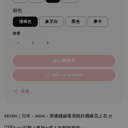
顔色
淺褐色
象牙白
黑色
摩卡
數量
加入購物車
Add to wishlist
分享
SEVEN｜日本 • JAVA • 滾邊縫線落肩粗針織麻花上衣 ღ
🇯🇵JaVa訂製人氣款✨客人許願款來啦～