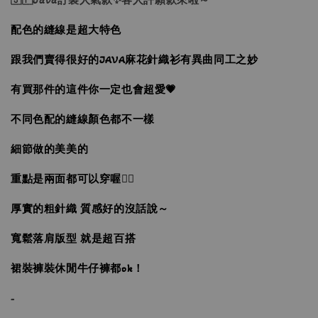
配色的縫線是超大特色
跟我們賣得很好的JAVA麻花針織衫有異曲同工之妙
有買那件的這件你一定也會超愛💗
不同色配的縫線顏色都不一樣
細節做的美美的
重點是兩面都可以穿喔👌🏼
厚實的粗針織 質感好的沒話說～
寬鬆落肩版型 就是超百搭
裙裝褲裝休閒牛仔褲都ok！
-