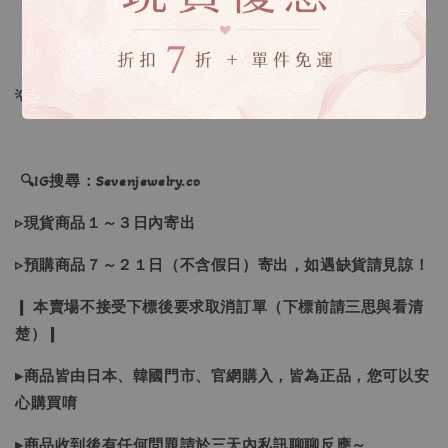
【尺寸】 ：S、M、L、XL
💡訂單依照下單順序為主唷！
🔍IG搜尋：Sevenjewelry.co
▹現貨商品１～３日內寄出
▹預購商品７～２１日（不含假日）寄出，如遇缺貨請見諒！
❙ 本賣場不接受下標後要求取消訂單（下標前請三思與看清
楚）❙
▸商品皆由日本、韓國門市、官網購入，皆為正品，您可以安
心購買唷
▸商品收到後有任何問題請於三天內私訊聊聊反應～