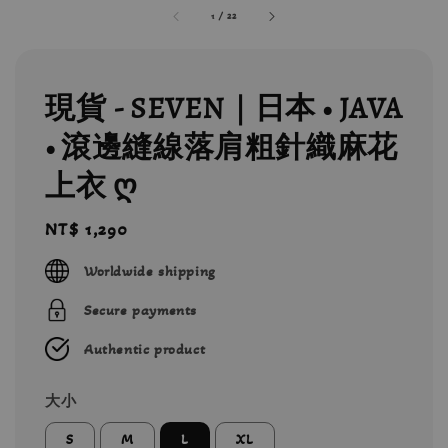
1
/
22
現貨 - SEVEN｜日本 • JAVA
• 滾邊縫線落肩粗針織麻花
上衣 ღ
Regular
NT$ 1,290
price
Worldwide shipping
Secure payments
Authentic product
大小
S
M
L
XL