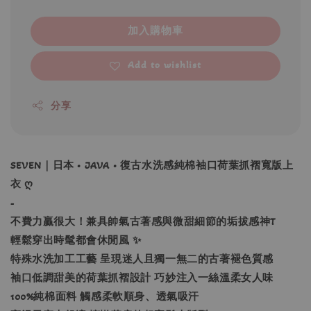
加入購物車
Add to wishlist
分享
SEVEN｜日本 • JAVA • 復古水洗感純棉袖口荷葉抓褶寬版上
衣 ღ
-
不費力贏很大！兼具帥氣古著感與微甜細節的垢拔感神T
輕鬆穿出時髦都會休閒風 ✨
特殊水洗加工工藝 呈現迷人且獨一無二的古著褪色質感
袖口低調甜美的荷葉抓褶設計 巧妙注入一絲溫柔女人味
100%純棉面料 觸感柔軟順身、透氣吸汗