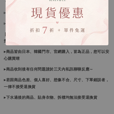
🔍IG搜尋：Sevenjewelry.co
▹現貨商品１～３日內寄出
▹預購商品７～２１日（不含假日）寄出，如遇缺貨請見諒！
❙ 本賣場不接受下標後要求取消訂單（下標前請三思與看清
楚）❙
▸商品皆由日本、韓國門市、官網購入，皆為正品，您可以安
心購買唷
▸商品收到後有任何問題請於三天內私訊聊聊反應～
▸若因商品色差、個人喜好、想像不合、尺寸、下單錯誤者，
一律不接受退換貨
▸下水過後的商品、貼身衣物、拆標均無法接受退換貨