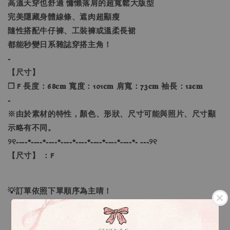
高溫天穿也舒適 慵懶落肩的超寬鬆大版型
完美隱藏身體線條、遮肉超顯瘦
隨性搭配牛仔褲、工裝褲或溫柔長裙
都能秒變日系雜誌穿搭主角！
-
【尺寸】
❐ F 長度：68𝐜𝐦 寬度：101𝐜𝐦 肩寬：73𝐜𝐦 袖長：12𝐜𝐦
-
※由於素材的特性，顏色、形狀、尺寸可能與照片、尺寸顯
示略有不同。
୨୧----*----*----*----*----*----*----*----*- ---୨୧
【尺寸】 ：F
💡訂單依照下單順序為主唷！