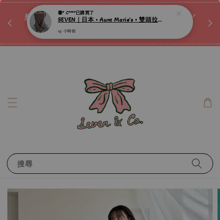
♡ 
唷ꕀ♡
想訂製屬於自己的『水晶手鍊』嗎ꕀ♡ 私訊我們.ᐟ.ᐟ
📣Instagram 這邊按下去
搜尋