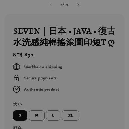
1
/
25
SEVEN｜日本 • JAVA • 復古
水洗感純棉搖滾圖印短T ღ
Regular
NT$ 630
price
Worldwide shipping
Secure payments
Authentic product
大小
S
M
L
XL
顔色