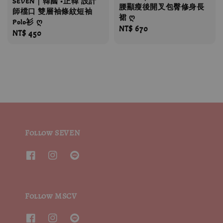
SEVEN｜韓國 •正韓 設計
腰顯瘦後開叉包臀修身長
師檔口 雙層袖條紋短袖
裙 ღ
Polo衫 ღ
Regular
NT$ 670
Regular
NT$ 450
price
price
Follow SEVEN
Follow MSCV