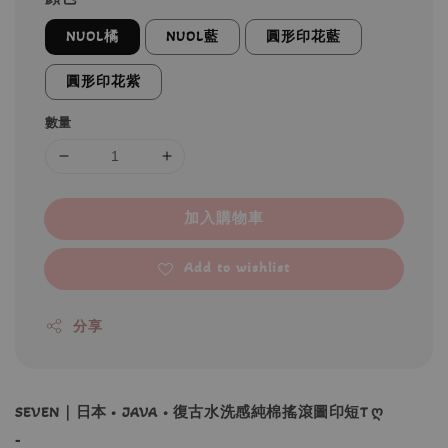
NUOL橘
NUOL藍
圓形印花藍
圓形印花紫
數量
加入購物車
Add to wishlist
分享
SEVEN｜日本 • JAVA • 復古水洗感純棉搖滾圖印短T ღ
-