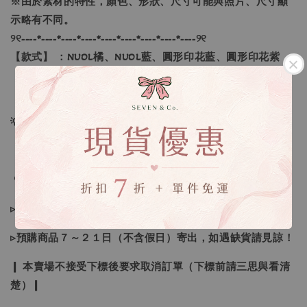
※由於素材的特性，顏色、形狀、尺寸可能與照片、尺寸顯
示略有不同。
୨୧----*----*----*----*----*----*----*----*----୨୧
【款式】 ：NUOL橘、NUOL藍、圓形印花藍、圓形印花紫
【尺寸】 ：S、M、L、XL
💡訂單依照下單順序為主唷！
🔍IG搜尋：Sevenjewelry.co
▹現貨商品１～３日內寄出
▹預購商品７～２１日（不含假日）寄出，如遇缺貨請見諒！
❙ 本賣場不接受下標後要求取消訂單（下標前請三思與看清
楚）❙