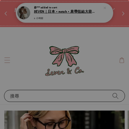
♡ 
姿***
added to cart
唷ꕀ♡
想訂製屬於自己的『水晶手鍊』嗎ꕀ♡ 私訊我們.ᐟ.ᐟ
SEVEN｜日本 • notch • 肩帶扭結大容量微光澤肩背包 ღ
📣Instagram 這邊按下去
2 小時前
搜尋