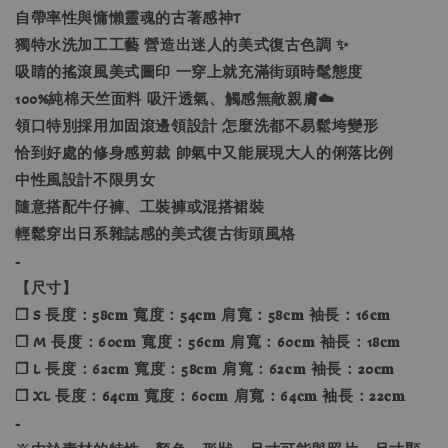
自帶率性與慵懶靈魂的古著感神T
獨特水洗加工工藝 營造出迷人的美式復古色調 ✨
吸睛的搖滾風美式圖印 一穿上就充滿街頭時髦態度
100%純棉天竺面料 吸汗透氣、觸感無敵親膚☁️
領口特別採用加固滾邊領設計 怎麼洗都不易鬆垮變形
恰到好處的修身感剪裁 帥氣中又能展現大人的俐落比例
中性風設計不限男女
隨意搭配牛仔褲、工裝褲或混搭裙裝
輕鬆穿出日系雜誌感的美式復古街頭風格
-
【尺寸】
❐ S 長度：58𝐜𝐦 寬度：54𝐜𝐦 肩寬：58𝐜𝐦 袖長：16𝐜𝐦
❐ M 長度：60𝐜𝐦 寬度：56𝐜𝐦 肩寬：60𝐜𝐦 袖長：18𝐜𝐦
❐ L 長度：62𝐜𝐦 寬度：58𝐜𝐦 肩寬：62𝐜𝐦 袖長：20𝐜𝐦
❐ XL 長度：64𝐜𝐦 寬度：60𝐜𝐦 肩寬：64𝐜𝐦 袖長：22𝐜𝐦
-