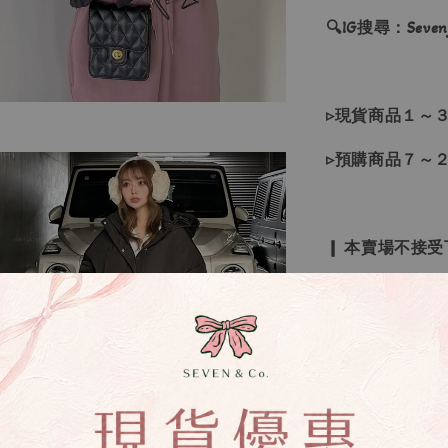
🔍IG搜尋：Sevenj
▹現貨商品１～
▹預購商品７～
❙ 本賣場不接
▸所有商品皆以
▸因日本商品貨
等待下單，若您