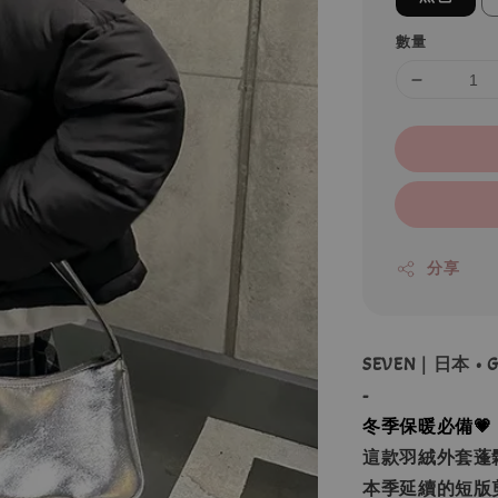
數量
分享
SEVEN｜日本 •
-
冬季保暖必備💗
這款羽絨外套蓬
本季延續的短版