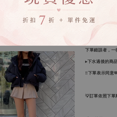
▸如遇缺斷貨情
▸商品皆由日本
唷！
▸商品收到後有
▸全商品圖片僅
下單錯誤者，一
▸下水過後的商
‼下單表示同意
💡訂單依照下