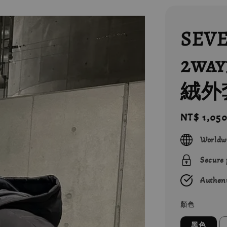
SEV
2w
絨外
Regular
NT$ 1,05
price
Worldw
Secure
Authent
顏色
黑色