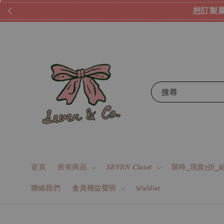
想訂製屬
搜尋
首頁
所有商品
𝑺𝑬𝑽𝑬𝑵 𝑪𝒍𝒐𝒔𝒆𝒕
限時_現貨7折_結
聯絡我們
會員權益聲明
Wishlist