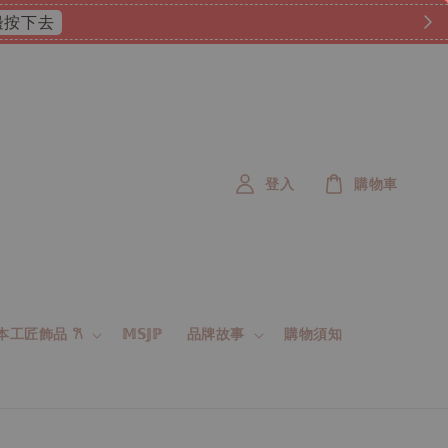
 這邊按下去
登入
購物車
 日本工匠飾品 𐙚
𝕄𝕊𝕁ℙ
品牌故事
購物須知