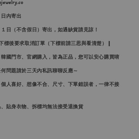
ewelry.co
３日內寄出
２１日（不含假日）寄出，如遇缺貨請見諒！
受下標後要求取消訂單（下標前請三思與看清楚）❙
、韓國門市、官網購入，皆為正品，您可以安心購買唷
任何問題請於三天內私訊聊聊反應～
、個人喜好、想像不合、尺寸、下單錯誤者，一律不接
品、貼身衣物、拆標均無法接受退換貨