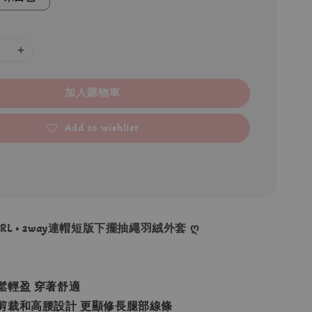
加入購物車
Add to wishlist
 GRL • 2way連帽短版下擺抽繩羽絨外套 ღ
鬆輕盈 穿著舒適
剪裁和高腰設計 更顯修長腿部線條