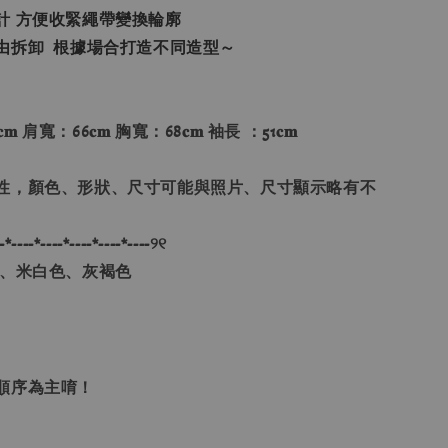
計 方便收緊繩帶變換輪廓
由拆卸 根據場合打造不同造型～
𝐦 肩寬：66𝐜𝐦 胸寬：68𝐜𝐦 袖長 ：51𝐜𝐦
性，顏色、形狀、尺寸可能與照片、尺寸顯示略有不
-*----*----*----*----*----୨୧
色、米白色、灰褐色
單順序為主唷！