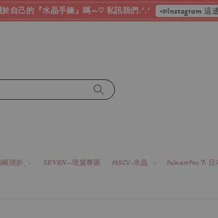
於自己的『水晶手鍊』嗎ꕀ♡ 私訊我們.ᐟ.ᐟ
📣Instagram
帳現折ˎˊ˗
𝑺𝑬𝑽𝑬𝑵--現貨專區
MSCV-水晶
PalnartPoc 