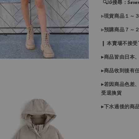
🔍IG搜尋：Sevenj
▹現貨商品１～
▹預購商品７～
❙ 本賣場不接
▸商品皆由日本
▸商品收到後有
▸若因商品色差
受退換貨
▸下水過後的商