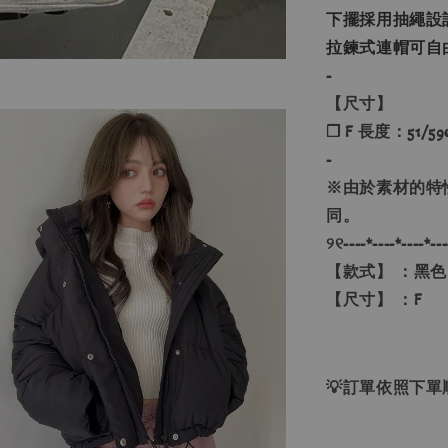
下擺採用抽繩設
拉鍊式連帽可自
-
【尺寸】
❐ F 長度：51/59
-
※由於素材的特
同。
୨୧----*----*----*---
【款式】 ：黑
【尺寸】 ：F
💡訂單依照下