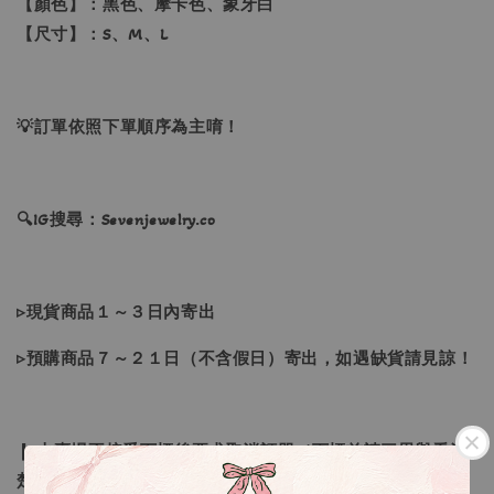
【顏色】：黑色、摩卡色、象牙白
【尺寸】：S、M、L
💡訂單依照下單順序為主唷！
🔍IG搜尋：Sevenjewelry.co
▹現貨商品１～３日內寄出
▹預購商品７～２１日（不含假日）寄出，如遇缺貨請見諒！
❙ 本賣場不接受下標後要求取消訂單（下標前請三思與看清
楚）❙