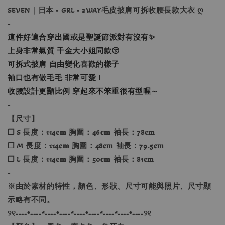
SEVEN｜日本 • GRL • 2WAY毛皮披肩可拆收腰長款大衣 ღ
-
這件好適合穿出國或是聖誕節派對有沒有✨
上身非常氣質 千金大小姐同款😚
可拆式披肩 自由變化喜歡的樣子
袖口也有做毛毛 非常可愛！
收腰設計更顯比例 穿起來不笨重很有型喔～
-
【尺寸】
❐ S 長度：114𝐜𝐦 胸圍：46𝐜𝐦 袖長：78𝐜𝐦
❐ M 長度：114𝐜𝐦 胸圍：48𝐜𝐦 袖長：79.5𝐜𝐦
❐ L 長度：114𝐜𝐦 胸圍：50𝐜𝐦 袖長：81𝐜𝐦
-
※由於素材的特性，顏色、形狀、尺寸可能與照片、尺寸顯
示略有不同。
୨୧----*----*----*----*----*----*----*----*----୨୧