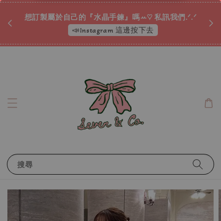
♡ 
唷ꕀ♡
想訂製屬於自己的『水晶手鍊』嗎ꕀ♡ 私訊我們.ᐟ.ᐟ
📣Instagram 這邊按下去
搜尋