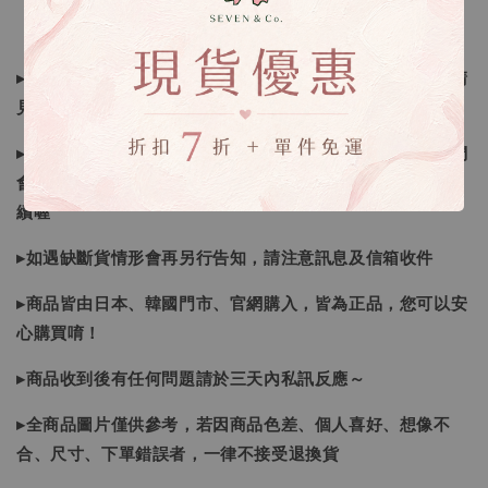
▸所有商品皆以日本、韓國售完為止，如下單後遇缺貨情形請
見諒
▸因日本商品貨況和價格是浮動的，若遇到缺貨或者調價我們
會視情況等待下單，若您想要知道即時貨況還請主動聯繫後
續喔
▸如遇缺斷貨情形會再另行告知，請注意訊息及信箱收件
▸商品皆由日本、韓國門市、官網購入，皆為正品，您可以安
心購買唷！
▸商品收到後有任何問題請於三天內私訊反應～
▸全商品圖片僅供參考，若因商品色差、個人喜好、想像不
合、尺寸、下單錯誤者，一律不接受退換貨