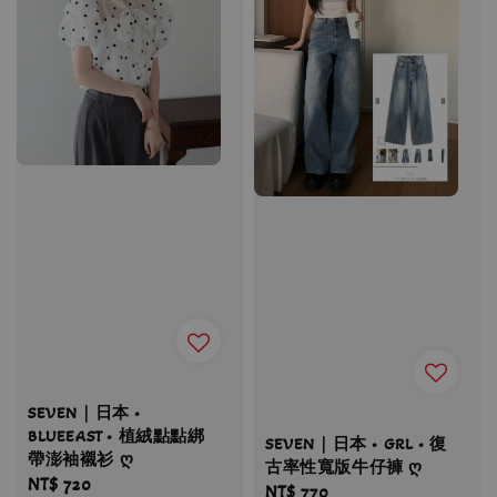
SEVEN｜日本 •
BLUEEAST • 植絨點點綁
SEVEN｜日本 • GRL • 復
帶澎袖襯衫 ღ
古率性寬版牛仔褲 ღ
Regular
NT$ 720
Regular
NT$ 770