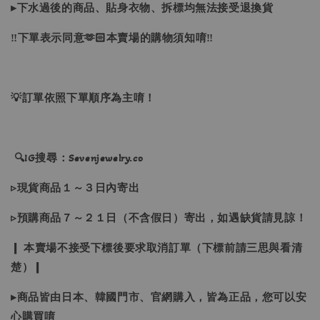
▸下水過後的商品、貼身衣物、拆標均無法接受退換貨
‼下單表示同意🫶🏻本賣場的購物須知唷‼
💡訂單依照下單順序為主唷！
🔍IG搜尋：Sevenjewelry.co
▹現貨商品１～３日內寄出
▹預購商品７～２１日（不含假日）寄出，如遇缺貨請見諒！
❙ 本賣場不接受下標後要求取消訂單（下標前請三思與看清
楚）❙
▸商品皆由日本、韓國門市、官網購入，皆為正品，您可以安
心購買唷