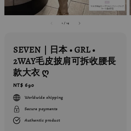
1
/
14
SEVEN｜日本 • GRL •
2WAY毛皮披肩可拆收腰長
款大衣 ღ
Regular
NT$ 690
price
Worldwide shipping
Secure payments
Authentic product