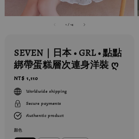
1
/
14
SEVEN｜日本 • GRL • 點點
綁帶蛋糕層次連身洋裝 ღ
Regular
NT$ 1,110
price
Worldwide shipping
Secure payments
Authentic product
顏色