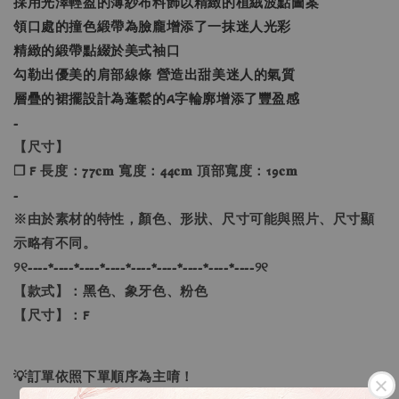
採用光澤輕盈的薄紗布料飾以精緻的植絨波點圖案
領口處的撞色緞帶為臉龐增添了一抹迷人光彩
精緻的緞帶點綴於美式袖口
勾勒出優美的肩部線條 營造出甜美迷人的氣質
層疊的裙擺設計為蓬鬆的A字輪廓增添了豐盈感
-
【尺寸】
❐ F 長度：77𝐜𝐦 寬度：44𝐜𝐦 頂部寬度：19𝐜𝐦
-
※由於素材的特性，顏色、形狀、尺寸可能與照片、尺寸顯
示略有不同。
୨୧----*----*----*----*----*----*----*----*----୨୧
【款式】：黑色、象牙色、粉色
【尺寸】：F
💡訂單依照下單順序為主唷！