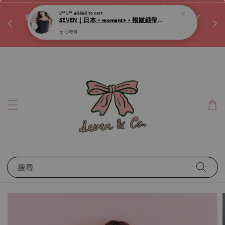
♡ 
17 小時前
唷ꕀ♡
想訂製屬於自己的『水晶手鍊』嗎ꕀ♡ 私訊我們.ᐟ.ᐟ
📣Instagram 這邊按下去
搜尋