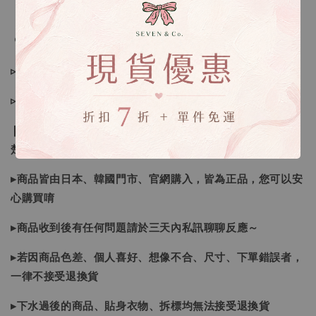
🔍IG搜尋：Sevenjewelry.co
▹現貨商品１～３日內寄出
▹預購商品７～２１日（不含假日）寄出，如遇缺貨請見諒！
❙ 本賣場不接受下標後要求取消訂單（下標前請三思與看清
楚）❙
▸商品皆由日本、韓國門市、官網購入，皆為正品，您可以安
心購買唷
▸商品收到後有任何問題請於三天內私訊聊聊反應～
▸若因商品色差、個人喜好、想像不合、尺寸、下單錯誤者，
一律不接受退換貨
▸下水過後的商品、貼身衣物、拆標均無法接受退換貨