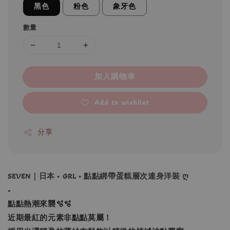
黑色
粉色
象牙色
數量
加入購物車
Add to wishlist
分享
SEVEN｜日本 • GRL • 點點綁帶蛋糕層次連身洋裝 ღ
-
點點熱潮來襲🫧🫧
近期最紅的元素非點點莫屬！