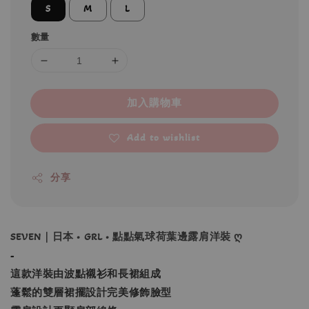
S
M
L
數量
加入購物車
Add to wishlist
分享
SEVEN｜日本 • GRL • 點點氣球荷葉邊露肩洋裝 ღ
-
這款洋裝由波點襯衫和長裙組成
蓬鬆的雙層裙擺設計完美修飾臉型