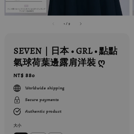
1
/
9
SEVEN｜日本 • GRL • 點點
氣球荷葉邊露肩洋裝 ღ
Regular
NT$ 880
price
Worldwide shipping
Secure payments
Authentic product
大小