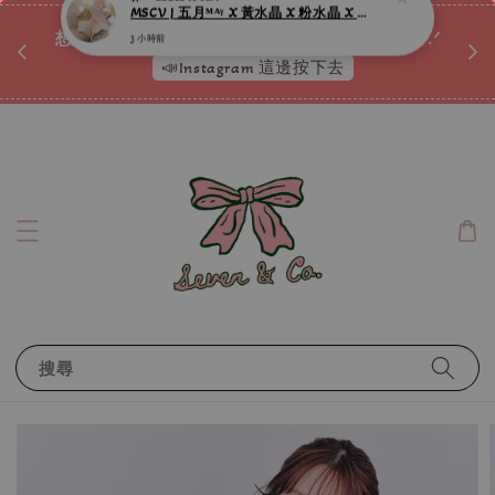
♡ 
唷ꕀ♡
想訂製屬於自己的『水晶手鍊』嗎ꕀ♡ 私訊我們.ᐟ.ᐟ
📣Instagram 這邊按下去
搜尋