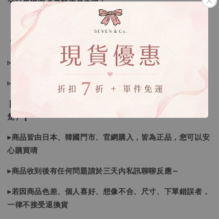
💡訂單依照下單順序為主唷！
🔍IG搜尋：Sevenjewelry.co
▹現貨商品１～３日內寄出
▹預購商品７～２１日（不含假日）寄出，如遇缺貨請見諒！
❙ 本賣場不接受下標後要求取消訂單（下標前請三思與看清
楚）❙
▸商品皆由日本、韓國門市、官網購入，皆為正品，您可以安
心購買唷
▸商品收到後有任何問題請於三天內私訊聊聊反應～
▸若因商品色差、個人喜好、想像不合、尺寸、下單錯誤者，
一律不接受退換貨