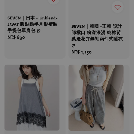
SEVEN｜日本 • Unblend•
2WAY 圓點點半月形褶皺
SEVEN｜韓國 •正韓 設計
手提包單肩包 ღ
師檔口 粉漾浪漫 純棉荷
Regular
NT$ 830
葉邊花卉無袖兩件式睡衣
price
ღ
Regular
NT$ 1,150
price