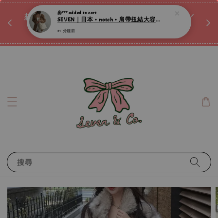
SEVEN｜日本 • notch • 肩帶扭結大容量微光澤肩背包 ღ
♡ 
唷ꕀ♡
想訂製屬於自己的『水晶手鍊』嗎ꕀ♡ 私訊我們.ᐟ.ᐟ
21 分鐘前
📣Instagram 這邊按下去
搜尋