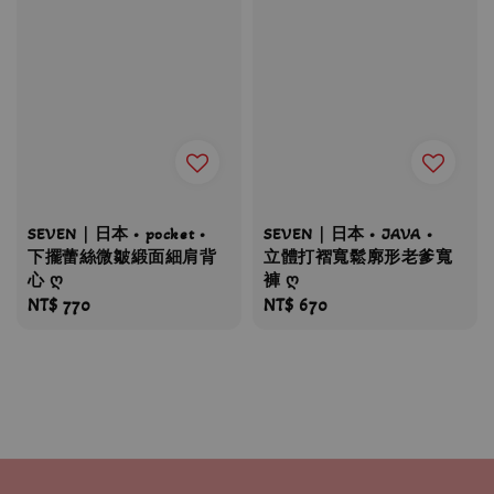
SEVEN｜日本 • pocket •
SEVEN｜日本 • JAVA •
下擺蕾絲微皺緞面細肩背
立體打褶寬鬆廓形老爹寬
心 ღ
褲 ღ
Regular
NT$ 770
Regular
NT$ 670
price
price