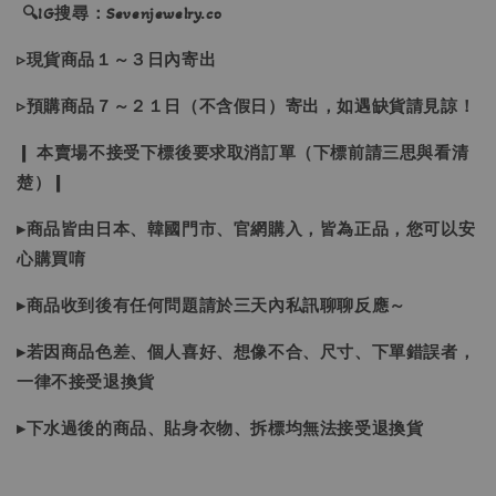
🔍IG搜尋：Sevenjewelry.co
▹現貨商品１～３日內寄出
▹預購商品７～２１日（不含假日）寄出，如遇缺貨請見諒！
❙ 本賣場不接受下標後要求取消訂單（下標前請三思與看清
楚）❙
▸商品皆由日本、韓國門市、官網購入，皆為正品，您可以安
心購買唷
▸商品收到後有任何問題請於三天內私訊聊聊反應～
▸若因商品色差、個人喜好、想像不合、尺寸、下單錯誤者，
一律不接受退換貨
▸下水過後的商品、貼身衣物、拆標均無法接受退換貨