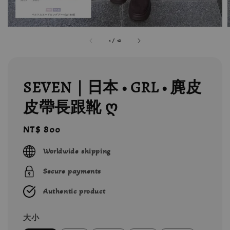
1
/
12
SEVEN｜日本 • GRL • 麂皮
皮帶長跟靴 ღ
Regular
NT$ 800
price
Worldwide shipping
Secure payments
Authentic product
大小