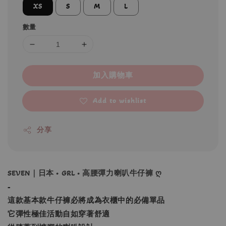
XS
S
M
L
數量
加入購物車
Add to wishlist
分享
SEVEN｜日本 • GRL • 高腰彈力喇叭牛仔褲 ღ
-
這款基本款牛仔褲必將成為衣櫃中的必備單品
它彈性極佳活動自如穿著舒適