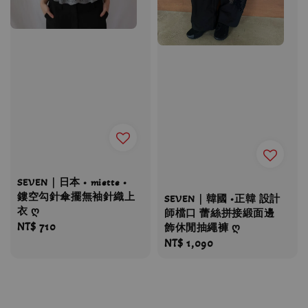
SEVEN｜日本 • miette •
鏤空勾針傘擺無袖針織上
SEVEN｜韓國 •正韓 設計
衣 ღ
師檔口 蕾絲拼接緞面邊
Regular
NT$ 710
飾休閒抽繩褲 ღ
price
Regular
NT$ 1,090
price