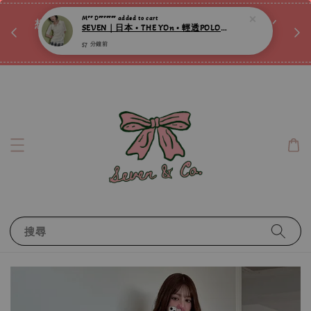
SEVEN｜日本 • THE YOn • 輕透POLO針織兩件set ღ
♡ 
唷ꕀ♡
想訂製屬於自己的『水晶手鍊』嗎ꕀ♡ 私訊我們.ᐟ.ᐟ
57 分鐘前
📣Instagram 這邊按下去
搜尋