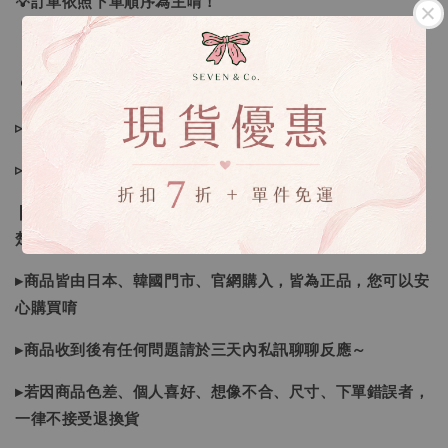
💡訂單依照下單順序為主唷！
🔍IG搜尋：Sevenjewelry.co
▹現貨商品１～３日內寄出
▹預購商品７～２１日（不含假日）寄出，如遇缺貨請見諒！
❙ 本賣場不接受下標後要求取消訂單（下標前請三思與看清
楚）❙
▸商品皆由日本、韓國門市、官網購入，皆為正品，您可以安
心購買唷
▸商品收到後有任何問題請於三天內私訊聊聊反應～
▸若因商品色差、個人喜好、想像不合、尺寸、下單錯誤者，
一律不接受退換貨