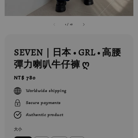
1
/
10
SEVEN｜日本 • GRL • 高腰
彈力喇叭牛仔褲 ღ
Regular
NT$ 780
price
Worldwide shipping
Secure payments
Authentic product
大小