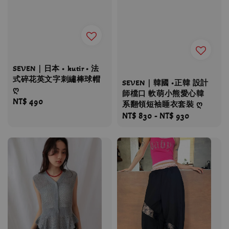
SEVEN｜日本 • kutir • 法
式碎花英文字刺繡棒球帽
SEVEN｜韓國 •正韓 設計
ღ
師檔口 軟萌小熊愛心韓
Regular
NT$ 490
系翻領短袖睡衣套裝 ღ
price
Regular
NT$ 830
-
NT$ 930
price