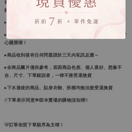
會視情況等待下單，若您想要知道即時貨況還請主動聯繫後
續喔
▸如遇缺斷貨情形會再另行告知，請注意訊息及信箱收件
▸商品皆由日本、韓國門市、官網購入，皆為正品，您可以安
心購買唷！
▸商品收到後有任何問題請於三天內私訊反應～
▸全商品圖片僅供參考，若因商品色差、個人喜好、想像不
合、尺寸、下單錯誤者，一律不接受退換貨
▸下水過後的商品、貼身衣物、拆標均無法接受退換貨
‼下單表示同意🫶🏻本賣場的購物須知唷‼
💡訂單依照下單順序為主唷！