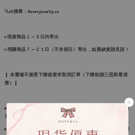
🔍IG搜尋：Sevenjewelry.co
▹現貨商品１～３日內寄出
▹預購商品７～２１日（不含假日）寄出，如遇缺貨請見諒！
❙ 本賣場不接受下標後要求取消訂單（下標前請三思與看清
楚）❙
▸所有商品皆以日本、韓國售完為止，如下單後遇缺貨情形請
見諒
▸因日本商品貨況和價格是浮動的，若遇到缺貨或者調價我們