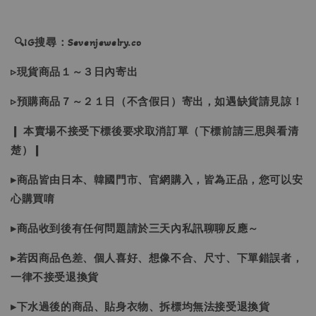
🔍IG搜尋：Sevenjewelry.co
▹現貨商品１～３日內寄出
▹預購商品７～２１日（不含假日）寄出，如遇缺貨請見諒！
❙ 本賣場不接受下標後要求取消訂單（下標前請三思與看清
楚）❙
▸商品皆由日本、韓國門市、官網購入，皆為正品，您可以安
心購買唷
▸商品收到後有任何問題請於三天內私訊聊聊反應～
▸若因商品色差、個人喜好、想像不合、尺寸、下單錯誤者，
一律不接受退換貨
▸下水過後的商品、貼身衣物、拆標均無法接受退換貨