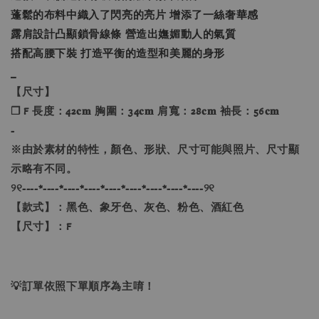
蓬鬆的布料中織入了閃亮的亮片 增添了一絲奢華感
露肩設計凸顯鎖骨線條 營造出嫵媚動人的氣質
搭配高腰下裝 打造平衡的造型和美麗的身形
_
【尺寸】
❐ F 長度：42𝐜𝐦 胸圍：34𝐜𝐦 肩寬：28𝐜𝐦 袖長：56𝐜𝐦
-
※由於素材的特性，顏色、形狀、尺寸可能與照片、尺寸顯
示略有不同。
୨୧----*----*----*----*----*----*----*----*----୨୧
【款式】：黑色、象牙色、灰色、粉色、酒紅色
【尺寸】：F
💡訂單依照下單順序為主唷！