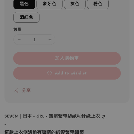
黑色
象牙色
灰色
粉色
酒紅色
數量
加入購物車
Add to wishlist
分享
SEVEN｜日本 • GRL • 露肩繫帶絲絨毛針織上衣 ღ
-
這款上衣側邊飾有吸睛的緞帶繫帶細節