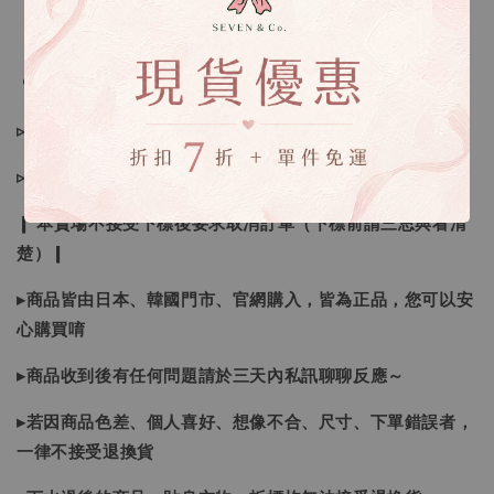
🔍IG搜尋：Sevenjewelry.co
▹現貨商品１～３日內寄出
▹預購商品７～２１日（不含假日）寄出，如遇缺貨請見諒！
❙ 本賣場不接受下標後要求取消訂單（下標前請三思與看清
楚）❙
▸商品皆由日本、韓國門市、官網購入，皆為正品，您可以安
心購買唷
▸商品收到後有任何問題請於三天內私訊聊聊反應～
▸若因商品色差、個人喜好、想像不合、尺寸、下單錯誤者，
一律不接受退換貨