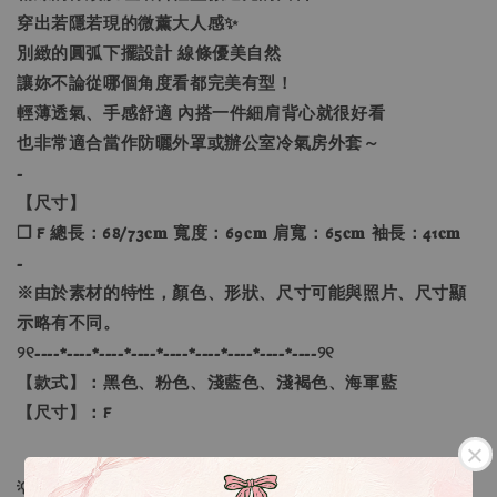
穿出若隱若現的微薰大人感✨
別緻的圓弧下擺設計 線條優美自然
讓妳不論從哪個角度看都完美有型！
輕薄透氣、手感舒適 內搭一件細肩背心就很好看
也非常適合當作防曬外罩或辦公室冷氣房外套～
-
【尺寸】
❐ F 總長：68/73𝐜𝐦 寬度：69𝐜𝐦 肩寬：65𝐜𝐦 袖長：41𝐜𝐦
-
※由於素材的特性，顏色、形狀、尺寸可能與照片、尺寸顯
示略有不同。
୨୧----*----*----*----*----*----*----*----*----୨୧
【款式】：黑色、粉色、淺藍色、淺褐色、海軍藍
【尺寸】：F
💡訂單依照下單順序為主唷！