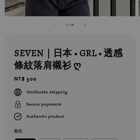
1
/
16
SEVEN｜日本 • GRL • 透感
條紋落肩襯衫 ღ
Regular
NT$ 500
price
Worldwide shipping
Secure payments
Authentic product
顏色