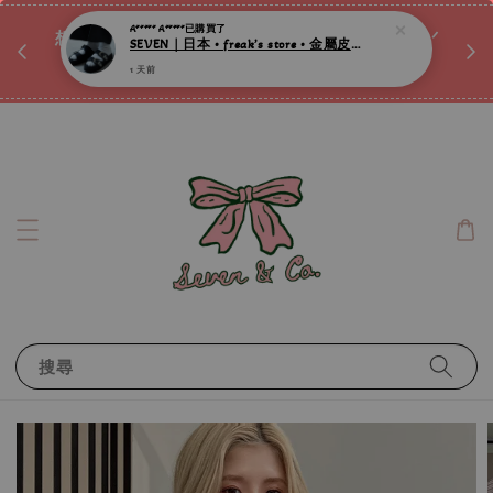
♡ 
唷ꕀ♡
想訂製屬於自己的『水晶手鍊』嗎ꕀ♡ 私訊我們.ᐟ.ᐟ
📣Instagram 這邊按下去
搜尋