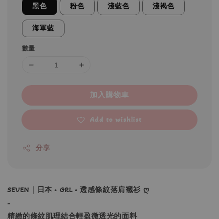
黑色
粉色
淺藍色
淺褐色
海軍藍
數量
加入購物車
Add to wishlist
分享
SEVEN｜日本 • GRL • 透感條紋落肩襯衫 ღ
-
精緻的條紋肌理結合輕盈微透光的面料