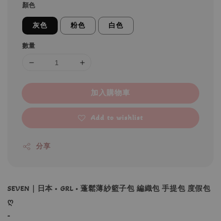
顏色
灰色
粉色
白色
數量
加入購物車
Add to wishlist
分享
SEVEN｜日本 • GRL • 蓬鬆薄紗籃子包 編織包 手提包 度假包
ღ
-