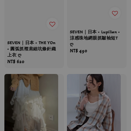
SEVEN｜日本 • Lupilien •
涼感珠地網眼抓皺袖短T
SEVEN｜日本 • THE YOn
ღ
• 圓弧抓褶肩細坑條針織
Regular
NT$ 490
上衣 ღ
price
Regular
NT$ 620
price