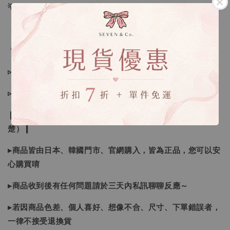
💡訂單依照下單順序為主唷！
🔍IG搜尋：Sevenjewelry.co
▹現貨商品１～３日內寄出
▹預購商品７～２１日（不含假日）寄出，如遇缺貨請見諒！
❙ 本賣場不接受下標後要求取消訂單（下標前請三思與看清
楚）❙
▸商品皆由日本、韓國門市、官網購入，皆為正品，您可以安
心購買唷
▸商品收到後有任何問題請於三天內私訊聊聊反應～
▸若因商品色差、個人喜好、想像不合、尺寸、下單錯誤者，
一律不接受退換貨