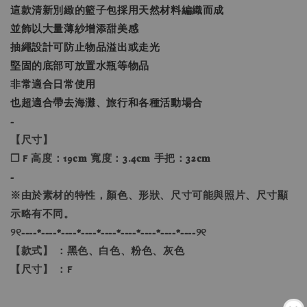
這款清新別緻的籃子包採用天然材料編織而成
並飾以大量薄紗增添甜美感
抽繩設計可防止物品溢出或走光
堅固的底部可放置水瓶等物品
非常適合日常使用
也超適合帶去海灘、旅行和各種活動場合
-
【尺寸】
❐ F 高度：19𝐜𝐦 寬度：3.4𝐜𝐦 手把：32𝐜𝐦
-
※由於素材的特性，顏色、形狀、尺寸可能與照片、尺寸顯
示略有不同。
୨୧----*----*----*----*----*----*----*----*----୨୧
【款式】 ：黑色、白色、粉色、灰色
【尺寸】 ：F