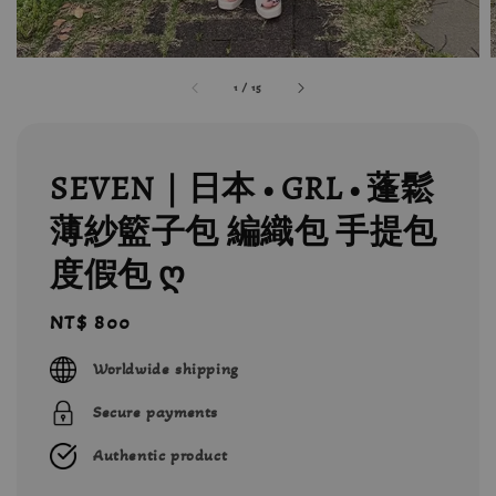
1
/
15
SEVEN｜日本 • GRL • 蓬鬆
薄紗籃子包 編織包 手提包
度假包 ღ
Regular
NT$ 800
price
Worldwide shipping
Secure payments
Authentic product