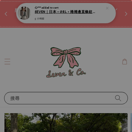
♡ 
心***
added to cart
唷ꕀ♡
想訂製屬於自己的『水晶手鍊』嗎ꕀ♡ 私訊我們.ᐟ.ᐟ
SEVEN｜日本 • GRL • 捲捲邊直條紋透膚上衣 ღ
📣Instagram 這邊按下去
5 小時前
搜尋