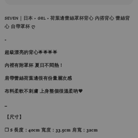
SEVEN｜日本 • GRL • 荷葉邊蕾絲罩杯背心 內搭背心 蕾絲背
心 自帶罩杯 ღ
-
超級漂亮的背心🌟🌟🌟🌟
內裡有附罩杯 夏日不悶熱！
肩帶蕾絲荷葉邊很有份量層次感
布料柔軟不刺膚 上身整個很溫柔吶💗
_
【尺寸】
❐ S 長度：40
𝐜𝐦 寬度
：33.5
𝐜𝐦 肩寬
：32
𝐜𝐦