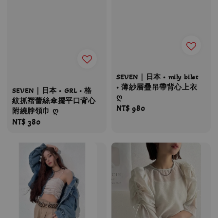
SEVEN｜日本 • mily bilet
• 薄紗層疊吊帶背心上衣
SEVEN｜日本 • GRL • 格
ღ
紋抓褶蕾絲傘擺平口背心
Regular
NT$ 980
附繞脖領巾 ღ
price
Regular
NT$ 380
price