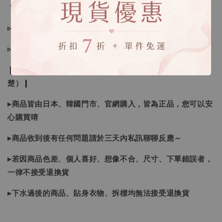
🔍IG搜尋：Sevenjewelry.co
▹現貨商品１～３日內寄出
▹預購商品７～２１日（不含假日）寄出，如遇缺貨請見諒！
❙ 本賣場不接受下標後要求取消訂單（下標前請三思與看清
楚）❙
▸商品皆由日本、韓國門市、官網購入，皆為正品，您可以安
心購買唷
▸商品收到後有任何問題請於三天內私訊聊聊反應～
▸若因商品色差、個人喜好、想像不合、尺寸、下單錯誤者，
一律不接受退換貨
▸下水過後的商品、貼身衣物、拆標均無法接受退換貨