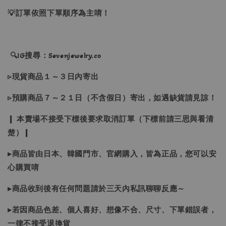
💡訂單依照下單順序為主唷！
🔍IG搜尋：Sevenjewelry.co
▹現貨商品１～３日內寄出
▹預購商品７～２１日（不含假日）寄出，如遇缺貨請見諒！
❙ 本賣場不接受下標後要求取消訂單（下標前請三思與看清
楚）❙
▸商品皆由日本、韓國門市、官網購入，皆為正品，您可以安
心購買唷
▸商品收到後有任何問題請於三天內私訊聊聊反應～
▸若因商品色差、個人喜好、想像不合、尺寸、下單錯誤者，
一律不接受退換貨