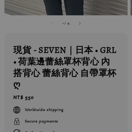
1
/
13
現貨 - SEVEN｜日本 • GRL
• 荷葉邊蕾絲罩杯背心 內
搭背心 蕾絲背心 自帶罩杯
ღ
Regular
NT$ 550
price
Worldwide shipping
Secure payments