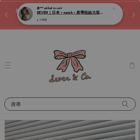
♡ 
唷ꕀ♡
想訂製屬於自己的『水晶手鍊』嗎ꕀ♡ 私訊我們.ᐟ.ᐟ
📣Instagram 這邊按下去
搜尋