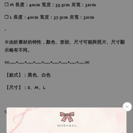
❐ M 長度：40
𝐜𝐦 寬度
：35.5
𝐜𝐦 肩寬
：32
𝐜𝐦
❐ L 長度：40
𝐜𝐦 寬度
：37.5
𝐜𝐦 肩寬
：32
𝐜𝐦
-
※
由於素材的特性，顏色、形狀、尺寸可能與照片、尺寸顯
示略有不同。
୨୧----*----*----*----*----*----*----*----*----୨୧
【款式】：黑色、白色
【尺寸】：S、M、L
💡訂單依照下單順序為主唷！