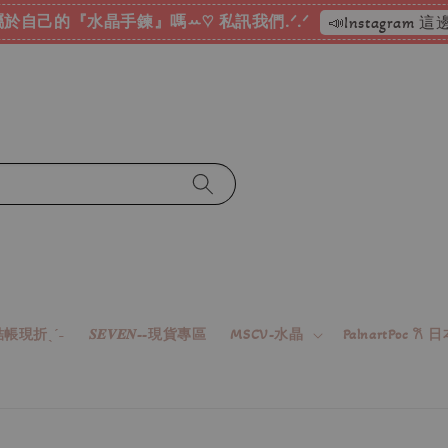
於自己的『水晶手鍊』嗎ꕀ♡ 私訊我們.ᐟ.ᐟ
📣Instagram
帳現折ˎˊ˗
𝑺𝑬𝑽𝑬𝑵--現貨專區
MSCV-水晶
PalnartPoc 