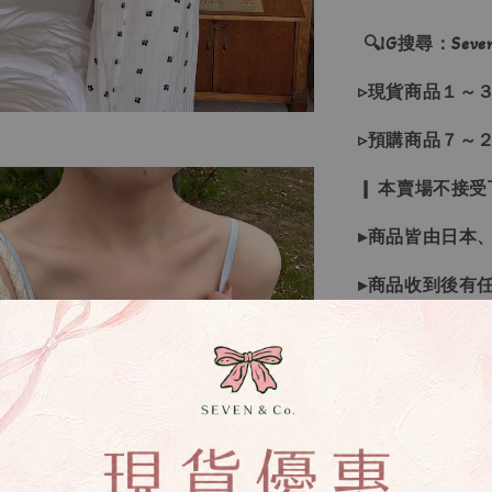
🔍IG搜尋：Sevenj
▹現貨商品１～
▹預購商品７～
❙ 本賣場不接
▸商品皆由日本
▸商品收到後有
▸若因商品色差
受退換貨
▸下水過後的商