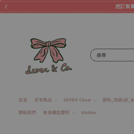
想訂製屬
搜尋
首頁
所有商品
𝑺𝑬𝑽𝑬𝑵 𝑪𝒍𝒐𝒔𝒆𝒕
限時_現貨7折_結
聯絡我們
會員權益聲明
Wishlist