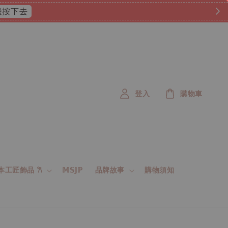
 這邊按下去
登入
購物車
 日本工匠飾品 𐙚
𝕄𝕊𝕁ℙ
品牌故事
購物須知