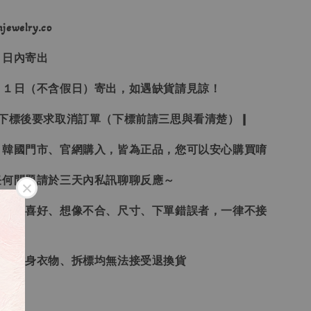
ewelry.co
３日內寄出
２１日（不含假日）寄出，如遇缺貨請見諒！
受下標後要求取消訂單（下標前請三思與看清楚）❙
、韓國門市、官網購入，皆為正品，您可以安心購買唷
任何問題請於三天內私訊聊聊反應～
、個人喜好、想像不合、尺寸、下單錯誤者，一律不接
品、貼身衣物、拆標均無法接受退換貨