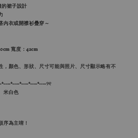
擴的裙子設計
力
搭內衣或開襟衫疊穿～
0𝐜𝐦 寬度：42𝐜𝐦
性，顏色、形狀、尺寸可能與照片、尺寸顯示略有不
-*----*----*----*----*----୨୧
、米白色
單順序為主唷！