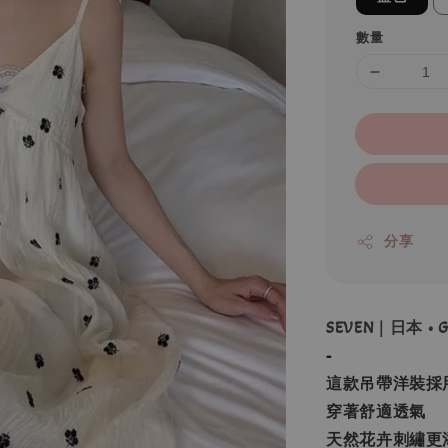
數量
分享
SEVEN｜日本 •
-
這款吊帶洋裝採
穿著舒適透氣
天然花卉刺繡更