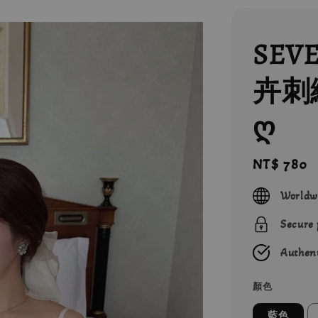
SEV
卉刺
ღ
Regular
NT$ 780
price
Worldw
Secure
Authent
顏色
藍色