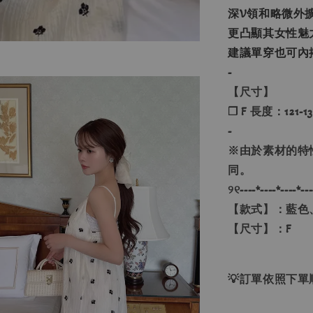
深V領和略微外
更凸顯其女性魅
建議單穿也可內
-
【尺寸】
❐ F 長度：121-13
-
※由於素材的特
同。
୨୧----*----*----*---
【款式】：藍色
【尺寸】：F
💡訂單依照下