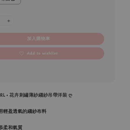
加入購物車
Add to wishlist
 GRL • 花卉刺繡薄紗縐紗吊帶洋裝 ღ
用輕盈透氣的縐紗布料
添柔和氣質