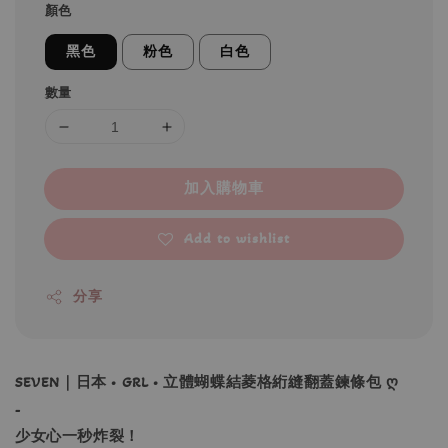
顏色
黑色
粉色
白色
數量
加入購物車
Add to wishlist
分享
SEVEN｜日本 • GRL • 立體蝴蝶結菱格絎縫翻蓋鍊條包 ღ
-
少女心一秒炸裂！