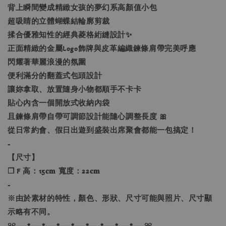
背上瞬間變成精緻女孩的夢幻系高顏值小包
超吸睛的立體蝴蝶結輪廓剪裁
揉合優雅知性的經典菱格絎縫設計✨
正面精緻的金屬Logo飾牌與皮革編織鍊條肩帶完美呼應
閃耀著華麗浪漫的氛圍
便利滿分的翻蓋式包頭設計
讓妳拿取、放置隨身小物都順手不卡卡
貼心內含一個開放式收納內袋
且鍊條肩帶自帶可調節設計能隨心調整長度 🎀
從日常約會、假日出遊到盛裝出席聚會都能一包搞定！
-
【尺寸】
❐ F 高：15𝐜𝐦 寬度：22𝐜𝐦
-
※由於素材的特性，顏色、形狀、尺寸可能與照片、尺寸顯
示略有不同。
୨୧----*----*----*----*----*----*----*----*----୨୧