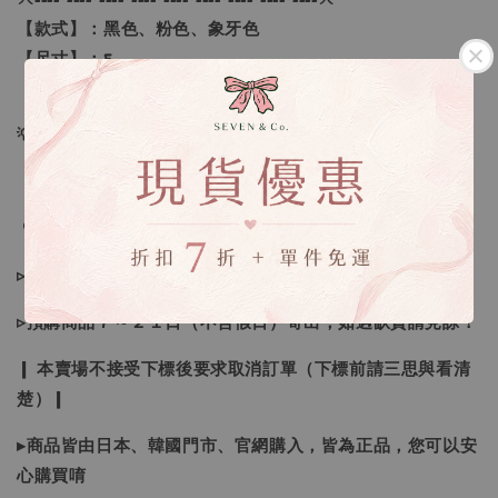
【款式】：黑色、粉色、象牙色
【尺寸】：F
💡訂單依照下單順序為主唷！
🔍IG搜尋：Sevenjewelry.co
▹現貨商品１～３日內寄出
▹預購商品７～２１日（不含假日）寄出，如遇缺貨請見諒！
❙ 本賣場不接受下標後要求取消訂單（下標前請三思與看清
楚）❙
▸商品皆由日本、韓國門市、官網購入，皆為正品，您可以安
心購買唷