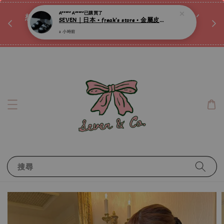
♡ 
A***** A*****
已購買了
唷ꕀ♡
想訂製屬於自己的『水晶手鍊』嗎ꕀ♡ 私訊我們.ᐟ.ᐟ
SEVEN｜日本 • freak’s store • 金屬皮帶釦厚底拖鞋 ღ
📣Instagram 這邊按下去
2 小時前
搜尋