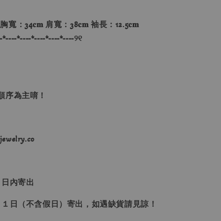
 胸寬：34𝐜𝐦 肩寬：38𝐜𝐦 袖長：12.5𝐜𝐦
-*----*----*----*----*----୨୧
單順序為主唷！
ewelry.co
３日內寄出
２１日（不含假日）寄出，如遇缺貨請見諒！