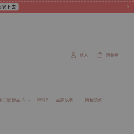
 這邊按下去
登入
購物車
 日本工匠飾品 𐙚
𝕄𝕊𝕁ℙ
品牌故事
購物須知