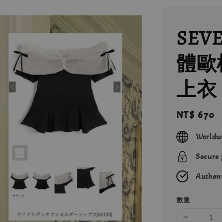
SEV
體歐
上衣 
Regular
NT$ 670
price
Worldw
Secure
Authent
數量