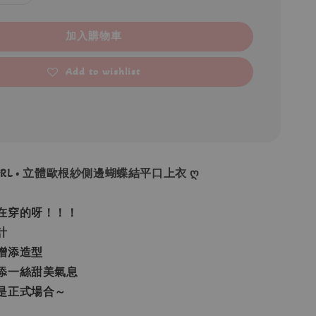
加入購物車
Add to wishlist
• GRL • 立體歐根紗側邊蝴蝶結平口上衣 ღ
在穿的呀！！！
計
增添造型
添一絲甜美氣息
是正式場合～