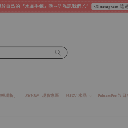
於自己的『水晶手鍊』嗎ꕀ♡ 私訊我們.ᐟ.ᐟ
📣Instagram
帳現折ˎˊ˗
𝑺𝑬𝑽𝑬𝑵--現貨專區
MSCV-水晶
PalnartPoc 