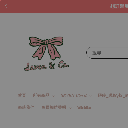
想訂製屬
搜尋
首頁
所有商品
𝑺𝑬𝑽𝑬𝑵 𝑪𝒍𝒐𝒔𝒆𝒕
限時_現貨7折_結
聯絡我們
會員權益聲明
Wishlist