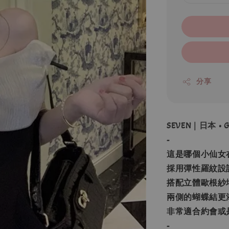
分享
SEVEN｜日本 
-
這是哪個小仙女
採用彈性羅紋設
搭配立體歐根紗
兩側的蝴蝶結更
非常適合約會或
-