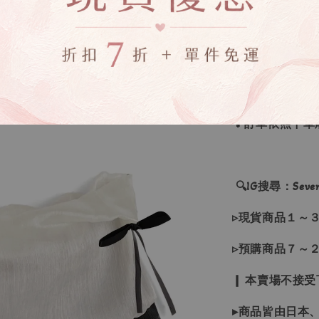
▸下水過後的商
‼下單表示同意
💡訂單依照下
🔍IG搜尋：Sevenj
▹現貨商品１～
▹預購商品７～
❙ 本賣場不接
▸商品皆由日本