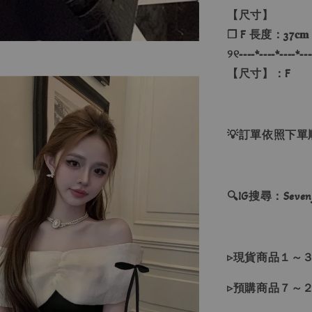
【尺寸】
❐ F 長度：37𝐜𝐦
୨୧----*----*----*---
【尺寸】：F
💡訂單依照下
🔍IG搜尋：Sevenj
▹現貨商品１～
▹預購商品７～