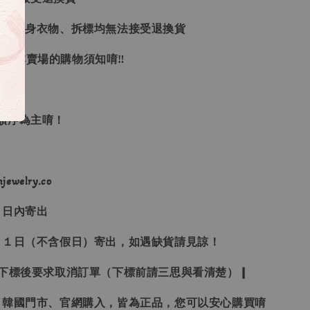
品、貼身衣物、拆標均無法接受退換貨
🏻本賣場的購物須知唷‼
單順序為主唷！
ewelry.co
３日內寄出
２１日（不含假日）寄出，如遇缺貨請見諒！
受下標後要求取消訂單（下標前請三思與看清楚）❙
、韓國門市、官網購入，皆為正品，您可以安心購買唷