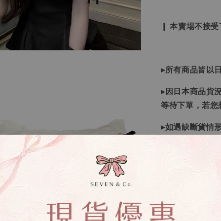
❙ 本賣場不接
▸所有商品皆以
▸因日本商品貨
等待下單，若您
▸如遇缺斷貨情
▸商品皆由日本
唷！
▸商品收到後有
▸全商品圖片僅
下單錯誤者，一