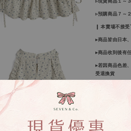
▹現貨商品１～
▹預購商品７～
❙ 本賣場不接
▸商品皆由日本
▸商品收到後有
▸若因商品色差
受退換貨
▸下水過後的商