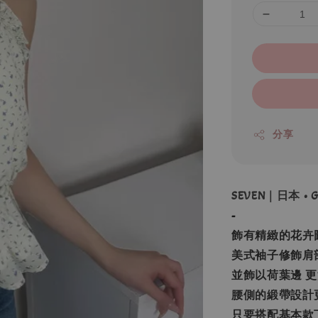
分享
SEVEN｜日本 •
-
飾有精緻的花卉
美式袖子修飾肩
並飾以荷葉邊 
腰側的緞帶設計
只要搭配基本款