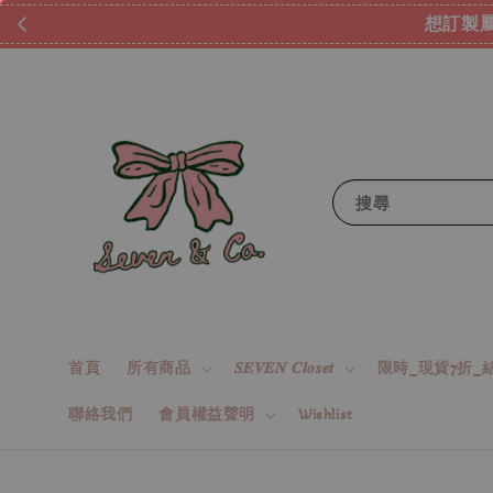
想訂製屬
搜尋
首頁
所有商品
𝑺𝑬𝑽𝑬𝑵 𝑪𝒍𝒐𝒔𝒆𝒕
限時_現貨7折_結
聯絡我們
會員權益聲明
Wishlist