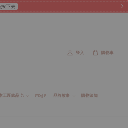
 這邊按下去
登入
購物車
 日本工匠飾品 𐙚
𝕄𝕊𝕁ℙ
品牌故事
購物須知