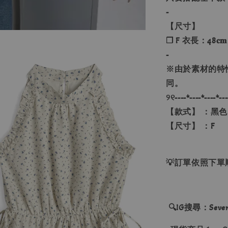
-
【尺寸】
❐ F 衣長：48𝐜𝐦
-
※由於素材的特
同。
୨୧----*----*----*---
【款式】 ：黑
【尺寸】 ：F
💡訂單依照下
🔍IG搜尋：Sevenj