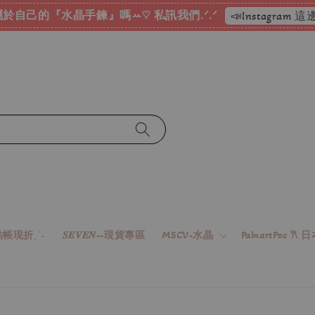
於自己的『水晶手鍊』嗎ꕀ♡ 私訊我們.ᐟ.ᐟ
📣Instagram
帳現折ˎˊ˗
𝑺𝑬𝑽𝑬𝑵--現貨專區
MSCV-水晶
PalnartPoc 