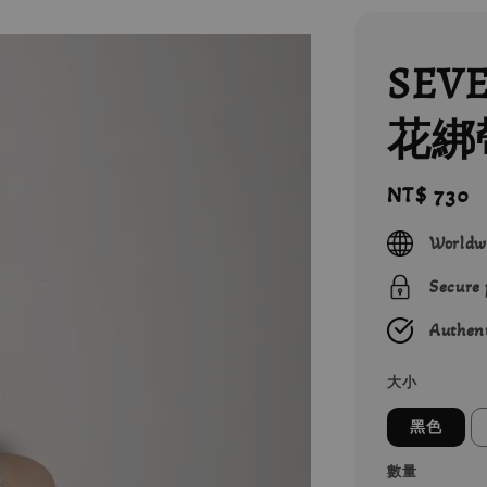
SEV
花綁
Regular
NT$ 730
price
Worldw
Secure
Authent
大小
黑色
數量