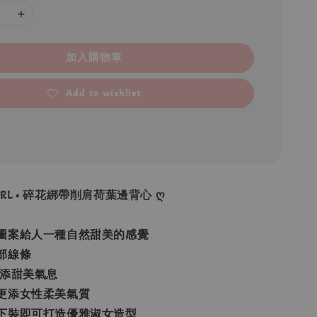
加入購物車
Add to wishlist
 GRL • 碎花綁帶削肩荷葉邊背心 ღ
圖案給人一種自然甜美的感覺
部線條
更添甜美氣息
更添女性柔美氣質
下裝即可打造優雅淑女造型