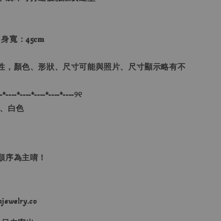
 身寬：45𝐜𝐦
性，顏色、形狀、尺寸可能與照片、尺寸顯示略有不
-*----*----*----*----*----୨୧
色、白色
單順序為主唷！
ewelry.co