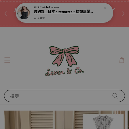
SEVEN｜日本 • moment+ • 褶皺緞帶蕾絲荷葉邊背心 ღ
♡ 
22 分鐘前
唷ꕀ♡
想訂製屬於自己的『水晶手鍊』嗎ꕀ♡ 私訊我們.ᐟ.ᐟ
📣Instagram 這邊按下去
搜尋