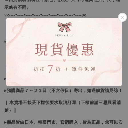
示略有不同。
୨୧----*----*----*----*----*----*----*----*----୨୧
【尺寸】 ：S、M、L
💡訂單依照下單順序為主唷！
🔍IG搜尋：Sevenjewelry.co
▹現貨商品１～３日內寄出
▹預購商品７～２１日（不含假日）寄出，如遇缺貨請見諒！
❙ 本賣場不接受下標後要求取消訂單（下標前請三思與看清
楚）❙
▸商品皆由日本、韓國門市、官網購入，皆為正品，您可以安