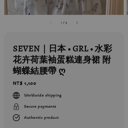
1
/
9
SEVEN｜日本 • GRL • 水彩
花卉荷葉袖蛋糕連身裙 附
蝴蝶結腰帶 ღ
Regular
NT$ 1,100
price
Worldwide shipping
Secure payments
Authentic product