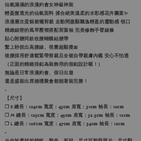
仙氣滿滿的浪漫約會女神級神裝
輕盈微透光的仙氣面料 揉合絕美溫柔的水彩感花卉圖案✨
浪漫層次蛋糕裙襬剪裁 走動間盡顯飄逸輕盈的靈動感 領口
精緻細密的風琴壓褶搭配荷葉袖 完美修飾手臂線條
貼心附贈同款收腰蝴蝶結腰帶
繫上秒抓出高腰線、視覺超顯瘦🎀
後腰採用舒適鬆緊帶剪裁且全裙自帶親膚內襯 安心不怕透
（正面的精緻排釦為裝飾用的假釦設計喔！）
無論是日常浪漫約會、假日出遊
還是盛裝出席婚禮聚會都能著裝完勝！
-
【尺寸】
❐ S 總長：124𝐜𝐦 寬度：43𝐜𝐦 肩寬：31𝐜𝐦 袖長：12𝐜𝐦
❐ M 總長：125𝐜𝐦 寬度：45𝐜𝐦 肩寬：32.5𝐜𝐦 袖長：12𝐜𝐦
❐ L 總長：126𝐜𝐦 寬度：47𝐜𝐦 肩寬：34𝐜𝐦 袖長：12𝐜𝐦
-
※由於素材的特性，顏色、形狀、尺寸可能與照片、尺寸顯