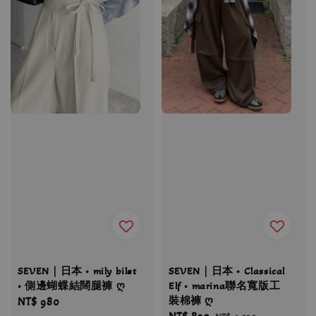
SEVEN｜日本 • mily bilet
SEVEN｜日本 • Classical
• 側邊蝴蝶結闊腿褲 ღ
Elf • marina聯名寬版工
裝棉褲 ღ
Regular
NT$ 980