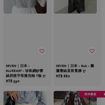
SEVEN｜日本 •
SEVEN｜日本 • Bab • 圖
BLUEEAST • 珍珠網紗蕾
騰蕾絲直筒寬褲 ღ
絲拼接字母微泡袖 T恤 ღ
Regular
NT$ 880
Regular
NT$ 590
price
price
限時優惠