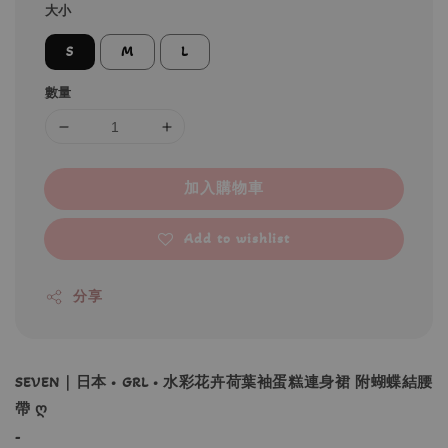
大小
S
M
L
數量
加入購物車
Add to wishlist
分享
SEVEN｜日本 • GRL • 水彩花卉荷葉袖蛋糕連身裙 附蝴蝶結腰
帶 ღ
-