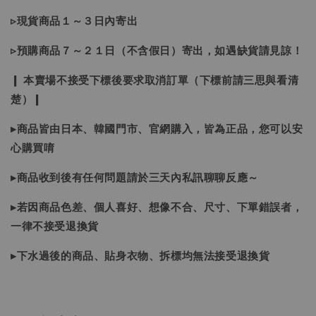
▹現貨商品１～３日內寄出
▹預購商品７～２１日（不含假日）寄出，如遇缺貨請見諒！
❙ 本賣場不接受下標後要求取消訂單（下標前請三思與看清
楚）❙
▸商品皆由日本、韓國門市、官網購入，皆為正品，您可以安
心購買唷
▸商品收到後有任何問題請於三天內私訊聊聊反應～
▸若因商品色差、個人喜好、想像不合、尺寸、下單錯誤者，
一律不接受退換貨
▸下水過後的商品、貼身衣物、拆標均無法接受退換貨