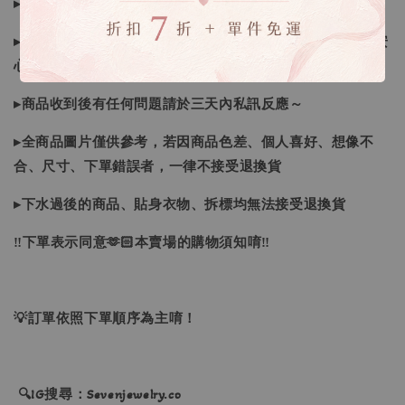
▸如遇缺斷貨情形會再另行告知，請注意訊息及信箱收件
▸商品皆由日本、韓國門市、官網購入，皆為正品，您可以安
心購買唷！
▸商品收到後有任何問題請於三天內私訊反應～
▸全商品圖片僅供參考，若因商品色差、個人喜好、想像不
合、尺寸、下單錯誤者，一律不接受退換貨
▸下水過後的商品、貼身衣物、拆標均無法接受退換貨
‼下單表示同意🫶🏻本賣場的購物須知唷‼
💡訂單依照下單順序為主唷！
🔍IG搜尋：Sevenjewelry.co