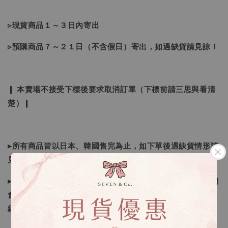
▹現貨商品１～３日內寄出
▹預購商品７～２１日（不含假日）寄出，如遇缺貨請見諒！
❙ 本賣場不接受下標後要求取消訂單（下標前請三思與看清
楚）❙
▸所有商品皆以日本、韓國售完為止，如下單後遇缺貨情形請
見諒
▸因日本商品貨況和價格是浮動的，若遇到缺貨或者調價我們
會視情況等待下單，若您想要知道即時貨況還請主動聯繫後
續喔