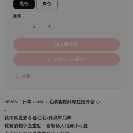
黑色
灰色
數量
加入購物車
Add to wishlist
分享
SEVEN｜日本 • GRL • 毛絨連帽針織拉鏈外套 ღ
-
秋冬就是要各種毛毛+針織單品🧶
寬鬆的帽子是重點！會顯得人很嬌小可愛