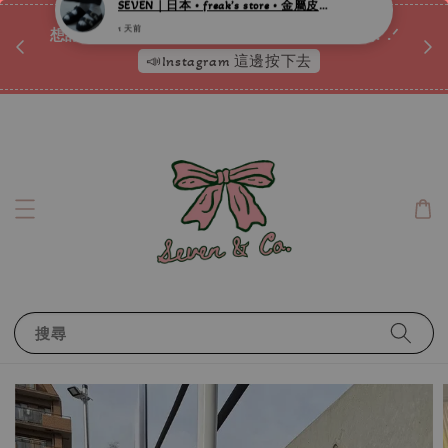
♡ 
唷ꕀ♡
想訂製屬於自己的『水晶手鍊』嗎ꕀ♡ 私訊我們.ᐟ.ᐟ
📣Instagram 這邊按下去
搜尋