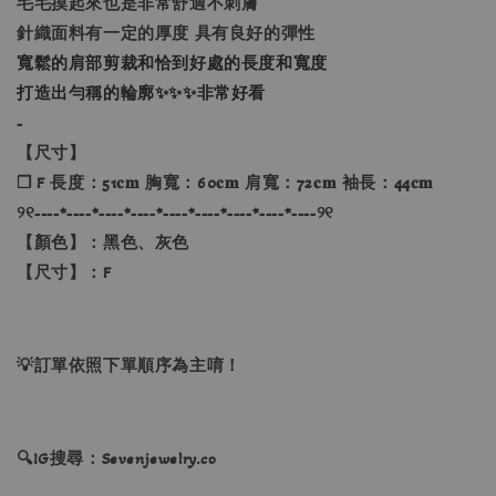
毛毛摸起來也是非常舒適不刺膚
針織面料有一定的厚度 具有良好的彈性
寬鬆的肩部剪裁和恰到好處的長度和寬度
打造出勻稱的輪廓✨✨✨非常好看
-
【尺寸】
❐ F 長度：51𝐜𝐦 胸寬：60𝐜𝐦 肩寬：72𝐜𝐦 袖長：44𝐜𝐦
୨୧----*----*----*----*----*----*----*----*----୨୧
【顏色】：黑色、灰色
【尺寸】：F
💡訂單依照下單順序為主唷！
🔍IG搜尋：Sevenjewelry.co