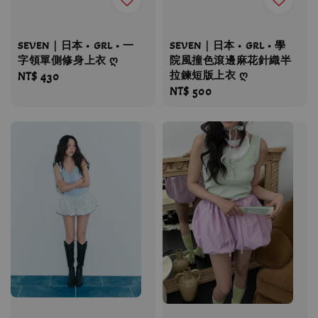
SEVEN｜日本 • GRL • 一
SEVEN｜日本 • GRL • 學
字領單側修身上衣 ღ
院風撞色滾邊麻花針織半
拉鍊短版上衣 ღ
Regular
NT$ 430
Regular
NT$ 500
price
price