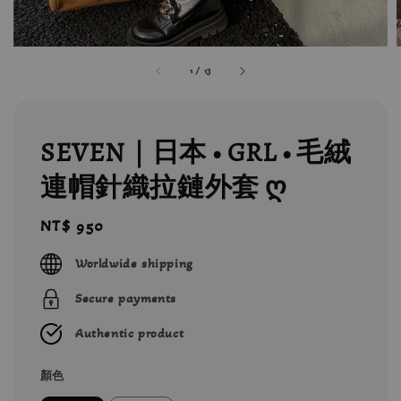
1
/
13
SEVEN｜日本 • GRL • 毛絨
連帽針織拉鏈外套 ღ
Regular
NT$ 950
price
Worldwide shipping
Secure payments
Authentic product
顏色