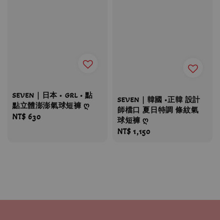
SEVEN｜日本 • GRL • 點
SEVEN｜韓國 •正韓 設計
點立體澎澎氣球短褲 ღ
師檔口 夏日特調 條紋氣
Regular
NT$ 630
球短褲 ღ
price
Regular
NT$ 1,150
price