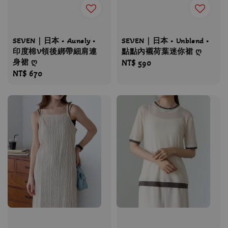
SEVEN｜日本 • Aunely •
SEVEN｜日本 • Unblend •
印度棉V領後綁帶細肩連
點點內襯荷葉迷你裙 ღ
身裙 ღ
Regular
NT$ 590
Regular
NT$ 670
price
price