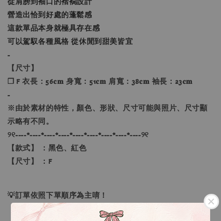
從肩膀到袖口的褶襉設計
營造出恰到好處的蓬鬆感
這款單品本身就極具存在感
可以駕馭各種風格 從休閒到甜美皆宜
-
【尺寸】
❐ F 衣長：56𝐜𝐦 身寬：51𝐜𝐦 肩寬：38𝐜𝐦 袖長：23𝐜𝐦
-
※由於素材的特性，顏色、形狀、尺寸可能與照片、尺寸顯
示略有不同。
୨୧----*----*----*----*----*----*----*----*----୨୧
【款式】 ：黑色、紅色
【尺寸】 ：F
💡訂單依照下單順序為主唷！