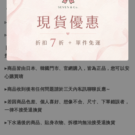
🔍IG搜尋：Sevenjewelry.co
▹現貨商品１～３日內寄出
▹預購商品７～２１日（不含假日）寄出，如遇缺貨請見諒！
❙ 本賣場不接受下標後要求取消訂單（下標前請三思與看清
楚）❙
▸商品皆由日本、韓國門市、官網購入，皆為正品，您可以安
心購買唷
▸商品收到後有任何問題請於三天內私訊聊聊反應～
▸若因商品色差、個人喜好、想像不合、尺寸、下單錯誤者，
一律不接受退換貨
▸下水過後的商品、貼身衣物、拆標均無法接受退換貨