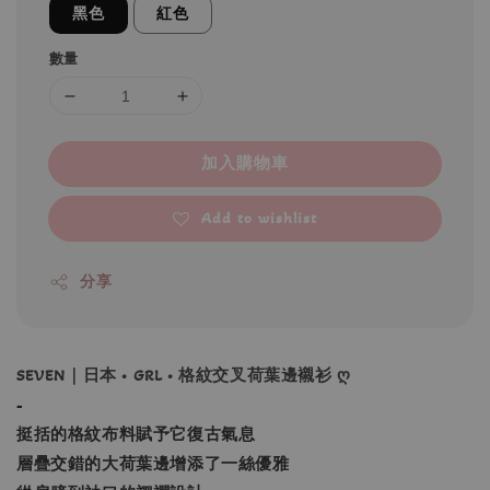
黑色
紅色
數量
加入購物車
Add to wishlist
分享
SEVEN｜日本 • GRL • 格紋交叉荷葉邊襯衫 ღ
-
挺括的格紋布料賦予它復古氣息
層疊交錯的大荷葉邊增添了一絲優雅