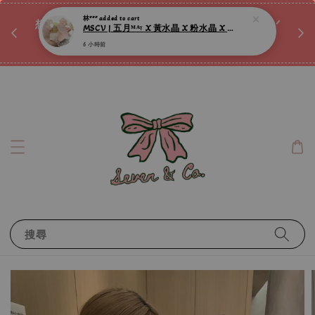
♡ 
唷ꕀ♡
想訂製屬於自己的『水晶手鍊』嗎ꕀ♡ 私訊我們.ᐟ.ᐟ
📣Instagram 這邊按下去
搜尋