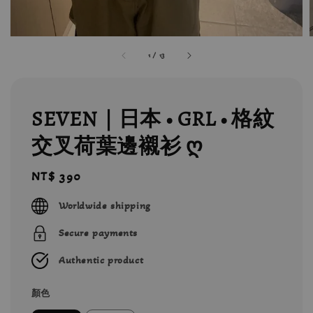
1
/
13
SEVEN｜日本 • GRL • 格紋
交叉荷葉邊襯衫 ღ
Regular
NT$ 390
price
Worldwide shipping
Secure payments
Authentic product
顏色