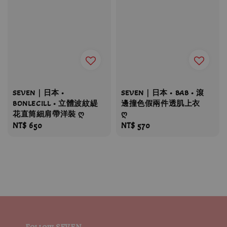
SEVEN｜日本 •
SEVEN｜日本 • BAB • 滾
BONLECILL • 立體波紋緹
邊撞色假兩件透肌上衣
花直筒細肩帶洋裝 ღ
ღ
Regular
NT$ 650
Regular
NT$ 570
price
price