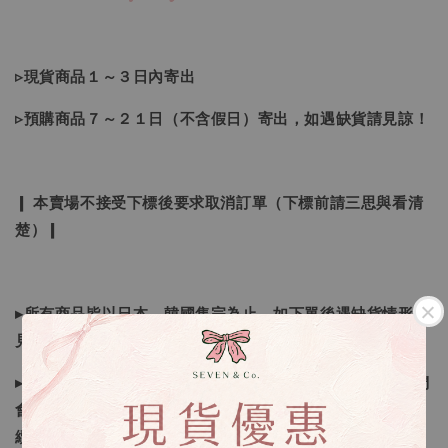
▹現貨商品１～３日內寄出
▹預購商品７～２１日（不含假日）寄出，如遇缺貨請見諒！
❙ 本賣場不接受下標後要求取消訂單（下標前請三思與看清
楚）❙
▸所有商品皆以日本、韓國售完為止，如下單後遇缺貨情形請
見諒
▸因日本商品貨況和價格是浮動的，若遇到缺貨或者調價我們
會視情況等待下單，若您想要知道即時貨況還請主動聯繫後
續喔