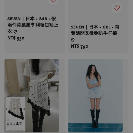
SEVEN｜日本 • BAB • 假
兩件荷葉擺亨利領短袖上
SEVEN｜日本 • GRL • 荷
衣 ღ
葉邊開叉微喇叭牛仔褲
Regular
NT$ 530
ღ
price
Regular
NT$ 790
price