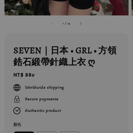
1
/
14
SEVEN｜日本 • GRL • 方領
鋯石緞帶針織上衣 ღ
Regular
NT$ 880
price
Worldwide shipping
Secure payments
Authentic product
顏色