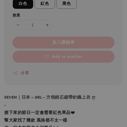
白色
紅色
黑色
數量
加入購物車
Add to wishlist
分享
SEVEN｜日本 • GRL • 方領鋯石緞帶針織上衣 ღ
-
接下來的節日一定會需要紅色單品❤️
幫大家找了幾款 風格都不太一樣