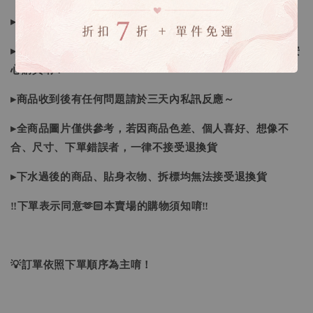
▸如遇缺斷貨情形會再另行告知，請注意訊息及信箱收件
▸商品皆由日本、韓國門市、官網購入，皆為正品，您可以安
心購買唷！
▸商品收到後有任何問題請於三天內私訊反應～
▸全商品圖片僅供參考，若因商品色差、個人喜好、想像不
合、尺寸、下單錯誤者，一律不接受退換貨
▸下水過後的商品、貼身衣物、拆標均無法接受退換貨
‼下單表示同意🫶🏻本賣場的購物須知唷‼
💡訂單依照下單順序為主唷！