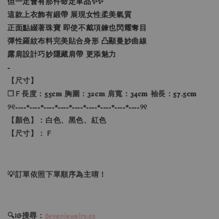
但一定會有那件命定單品✨✨
這款上衣飾有緞帶 展現女性柔美氣質
正面點綴著珠寶 即使不戴項鍊也閃耀奪目
彈性羅紋布料完美貼合身形 凸顯曼妙曲線
露肩設計巧妙隱藏肩帶 更添魅力
-
【尺寸】
❐Ｆ長度：55𝐜𝐦 胸圍：32𝐜𝐦 肩寬：34𝐜𝐦 袖長：57.5𝐜𝐦
୨୧----*----*----*----*----*----*----*----*----୨୧
【顏色】：白色、黑色、紅色
【尺寸】：Ｆ
💡訂單依照下單順序為主唷！
🔍IG搜尋：
Sevenjewelry.co