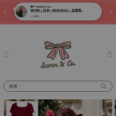
2 小時前
♡ 
唷ꕀ♡
想訂製屬於自己的『水晶手鍊』嗎ꕀ♡ 私訊我們.ᐟ.ᐟ
📣Instagram 這邊按下去
搜尋