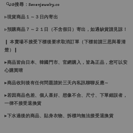
🔍IG搜尋：Sevenjewelry.co
▹現貨商品１～３日內寄出
▹預購商品７～２１日（不含假日）寄出，如遇缺貨請見諒！
❙ 本賣場不接受下標後要求取消訂單（下標前請三思與看清
楚）❙
▸商品皆由日本、韓國門市、官網購入，皆為正品，您可以安
心購買唷
▸商品收到後有任何問題請於三天內私訊聊聊反應～
▸若因商品色差、個人喜好、想像不合、尺寸、下單錯誤者，
一律不接受退換貨
▸下水過後的商品、貼身衣物、拆標均無法接受退換貨