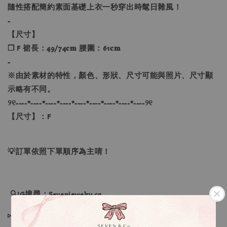
隨性搭配簡約素面基礎上衣一秒穿出時髦日雜風！
-
【尺寸】
❐ F 裙長：49/74𝐜𝐦 腰圍：61𝐜𝐦
-
※由於素材的特性，顏色、形狀、尺寸可能與照片、尺寸顯
示略有不同。
୨୧----*----*----*----*----*----*----*----*----୨୧
【尺寸】：F
💡訂單依照下單順序為主唷！
🔍IG搜尋：Sevenjewelry.co
▹現貨商品１～３日內寄出