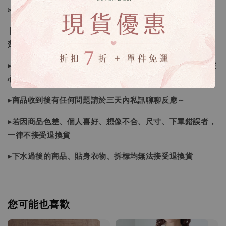
▹預購商品７～２１日（不含假日）寄出，如遇缺貨請見諒！
❙ 本賣場不接受下標後要求取消訂單（下標前請三思與看清
楚）❙
▸商品皆由日本、韓國門市、官網購入，皆為正品，您可以安
心購買唷
▸商品收到後有任何問題請於三天內私訊聊聊反應～
▸若因商品色差、個人喜好、想像不合、尺寸、下單錯誤者，
一律不接受退換貨
▸下水過後的商品、貼身衣物、拆標均無法接受退換貨
您可能也喜歡