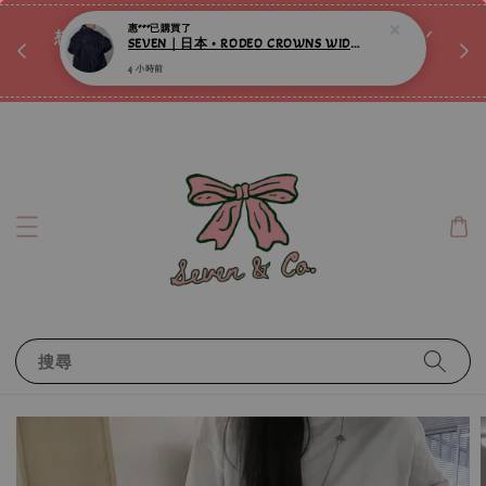
惠***
已購買了
SEVEN｜日本 • RODEO CROWNS WIDE BOWL • 大蝴蝶結牛仔外套 ღ
♡ 
唷ꕀ♡
想訂製屬於自己的『水晶手鍊』嗎ꕀ♡ 私訊我們.ᐟ.ᐟ
4 小時前
📣Instagram 這邊按下去
搜尋