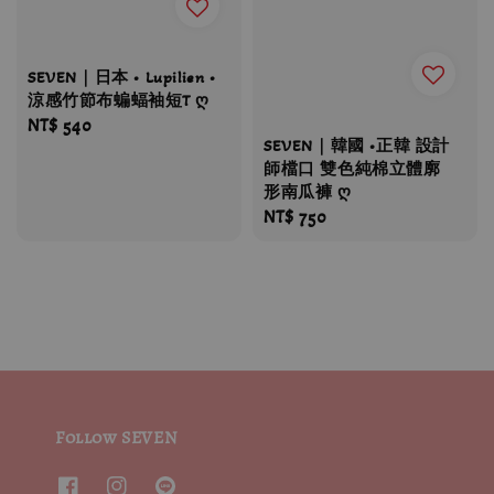
SEVEN｜日本 • Lupilien •
涼感竹節布蝙蝠袖短T ღ
Regular
NT$ 540
SEVEN｜韓國 •正韓 設計
price
師檔口 雙色純棉立體廓
形南瓜褲 ღ
Regular
NT$ 750
price
Follow SEVEN