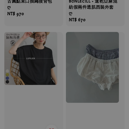
古圓點束口抽繩後背包
BONLECILL • 速乾亞麻混
ღ
紡假兩件透肌西裝外套
ღ
Regular
NT$ 970
Regular
NT$ 670
price
price