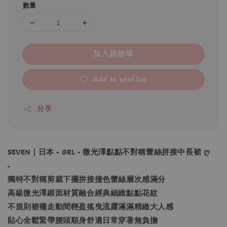
數量
加入購物車
Add to wishlist
分享
SEVEN｜日本 • GRL • 微光澤點點不對稱蕾絲拼接中長裙 ღ
-
獨特不對稱剪裁下擺拼接撞色蕾絲層次感滿分
高級微光澤緞面材質融合經典細緻點點花紋
不規則裙襬走動間輕盈搖曳流露滿滿精緻大人感
貼心全鬆緊帶腰頭順身舒適日常穿著無負擔