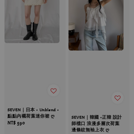
SEVEN｜日本 • Unblend •
點點內襯荷葉迷你裙 ღ
SEVEN｜韓國 •正韓 設計
Regular
NT$ 590
師檔口 浪漫多層次荷葉
邊條紋無袖上衣 ღ
price