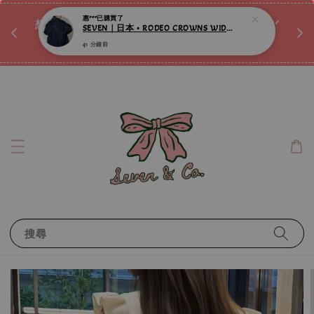
41 分鐘前
♡ 
唷ꕀ♡
想訂製屬於自己的『水晶手鍊』嗎ꕀ♡ 私訊我們.ᐟ.ᐟ
📣Instagram 這邊按下去
搜尋