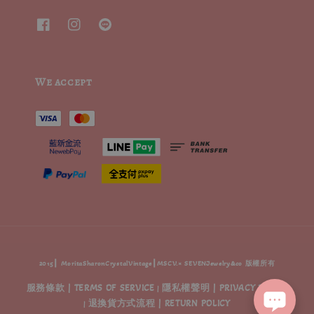
We accept
2015┃ MoritaSharonCrystalVintage┃MSCV.× SEVENJewelry&co 版權所有
服務條款 | TERMS OF SERVICE
隱私權聲明 | PRIVACY POLICY
|
退換貨方式流程 | RETURN POLICY
|