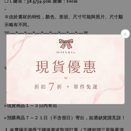
❐ L 總長：
38.5/39.5
𝐜𝐦 腰圍：66𝐜𝐦
-
※由於素材的特性，顏色、形狀、尺寸可能與照片、尺寸顯
示略有不同。
୨୧----*----*----*----*----*----*----*----*----୨୧
【款式】 ：象牙色、黑色、灰色
【尺寸】 ：S、M、L
💡訂單依照下單順序為主唷！
🔍IG搜尋：Sevenjewelry.co
▹現貨商品１～３日內寄出
▹預購商品７～２１日（不含假日）寄出，如遇缺貨請見諒！
❙ 本賣場不接受下標後要求取消訂單（下標前請三思與看清