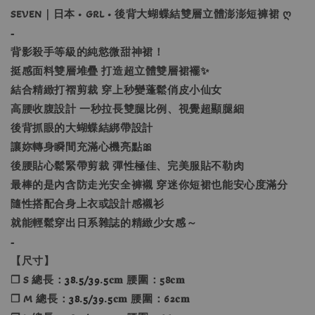
SEVEN｜日本 • GRL • 後背大蝴蝶結雙層立體澎澎短褲裙 ღ
-
背影殺手等級的純慾微甜神裙！
挺感面料雙層堆疊 打造超立體雙層裙襬✨
結合精緻打褶剪裁 穿上秒變蓬鬆俏皮小仙女
高腰收腹設計 一秒拉長雙腿比例、視覺超顯腿細
後背抓眼的大蝴蝶結綁帶設計
讓妳轉身瞬間充滿心機亮點🎀
後腰貼心鬆緊帶剪裁 彈性極佳、完美服貼不勒肉
最棒的是內含防走光安全褲襯 穿迷你短裙也能安心度滿分
隨性搭配合身上衣或設計感襯衫
就能輕鬆穿出日系雜誌的精緻少女感～
-
【尺寸】
❐ S 總長：
38.5/39.5
𝐜𝐦 腰圍：58𝐜𝐦
❐ M 總長：
38.5/39.5
𝐜𝐦 腰圍：62𝐜𝐦