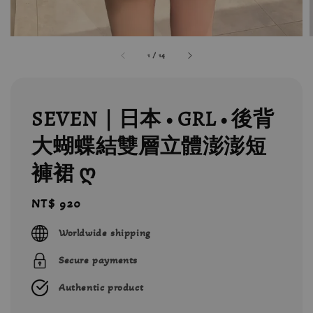
1
/
14
SEVEN｜日本 • GRL • 後背
大蝴蝶結雙層立體澎澎短
褲裙 ღ
Regular
NT$ 920
price
Worldwide shipping
Secure payments
Authentic product