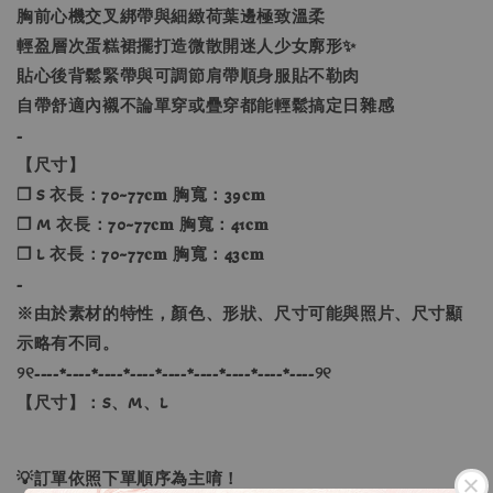
胸前心機交叉綁帶與細緻荷葉邊極致溫柔
輕盈層次蛋糕裙擺打造微散開迷人少女廓形✨
貼心後背鬆緊帶與可調節肩帶順身服貼不勒肉
自帶舒適內襯不論單穿或疊穿都能輕鬆搞定日雜感
-
【尺寸】
❐ S 衣長：70~77𝐜𝐦 胸寬：39𝐜𝐦
❐ M 衣長：70~77𝐜𝐦 胸寬：41𝐜𝐦
❐ L 衣長：70~77𝐜𝐦 胸寬：43𝐜𝐦
-
※由於素材的特性，顏色、形狀、尺寸可能與照片、尺寸顯
示略有不同。
୨୧----*----*----*----*----*----*----*----*----୨୧
【尺寸】：S、M、L
💡訂單依照下單順序為主唷！