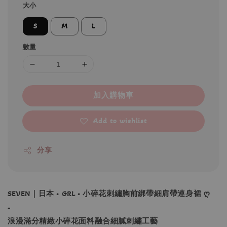
大小
S
M
L
數量
加入購物車
Add to wishlist
分享
SEVEN｜日本 • GRL • 小碎花刺繡胸前綁帶細肩帶連身裙 ღ
-
浪漫滿分精緻小碎花面料融合細膩刺繡工藝