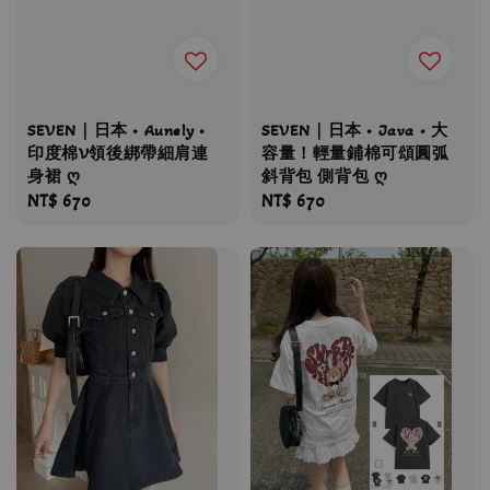
SEVEN｜日本 • Aunely •
SEVEN｜日本 • Java • 大
印度棉V領後綁帶細肩連
容量！輕量鋪棉可頌圓弧
身裙 ღ
斜背包 側背包 ღ
Regular
NT$ 670
Regular
NT$ 670
price
price