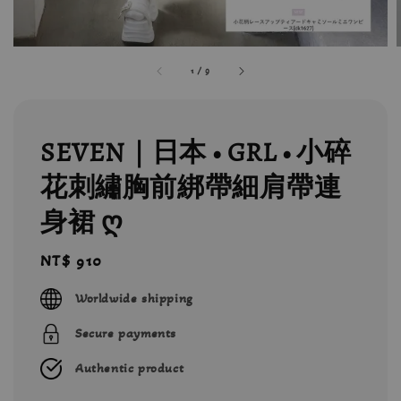
1
/
9
SEVEN｜日本 • GRL • 小碎
花刺繡胸前綁帶細肩帶連
身裙 ღ
Regular
NT$ 910
price
Worldwide shipping
Secure payments
Authentic product