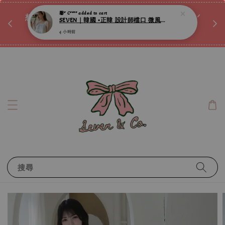
♡ 
馨* C****
added to cart
唷ꕀ♡
想訂製屬於自己的『水晶手鍊』嗎ꕀ♡ 私訊我們.ᐟ.ᐟ
SEVEN｜韓國 •正韓 設計師檔口 微風晨曦天藍蕾絲滾邊純棉連身睡裙 ღ
📣Instagram 這邊按下去
4 小時前
搜尋