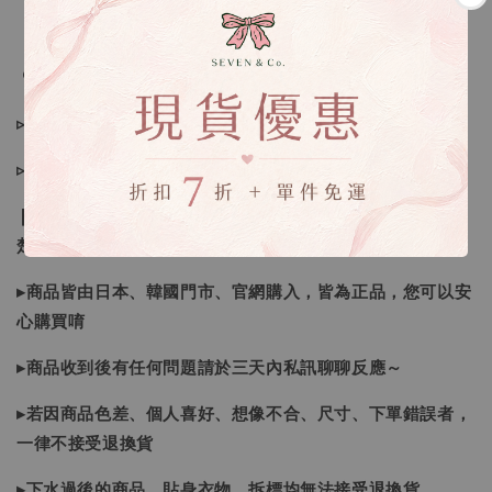
🔍IG搜尋：Sevenjewelry.co
▹現貨商品１～３日內寄出
▹預購商品７～２１日（不含假日）寄出，如遇缺貨請見諒！
❙ 本賣場不接受下標後要求取消訂單（下標前請三思與看清
楚）❙
▸商品皆由日本、韓國門市、官網購入，皆為正品，您可以安
心購買唷
▸商品收到後有任何問題請於三天內私訊聊聊反應～
▸若因商品色差、個人喜好、想像不合、尺寸、下單錯誤者，
一律不接受退換貨
▸下水過後的商品、貼身衣物、拆標均無法接受退換貨