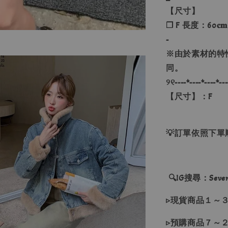
【尺寸】
❐ F 長度：60𝐜𝐦
-
※由於素材的特
同。
୨୧----*----*----*---
【尺寸】：F
💡訂單依照下
🔍IG搜尋：Sevenj
▹現貨商品１～
▹預購商品７～