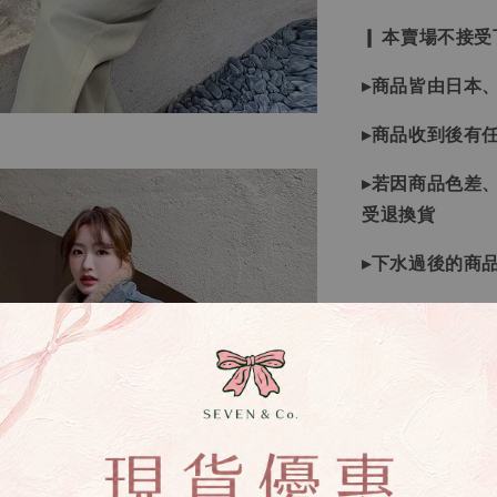
❙ 本賣場不接
▸商品皆由日本
▸商品收到後有
▸若因商品色差
受退換貨
▸下水過後的商