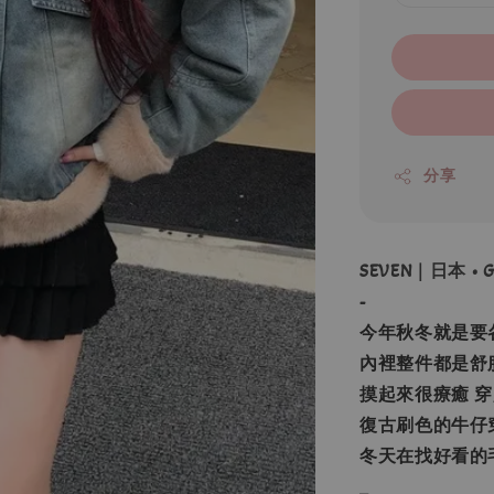
分享
SEVEN｜日本 
-
今年秋冬就是要
內裡整件都是舒
摸起來很療癒 
復古刷色的牛仔
冬天在找好看的
_