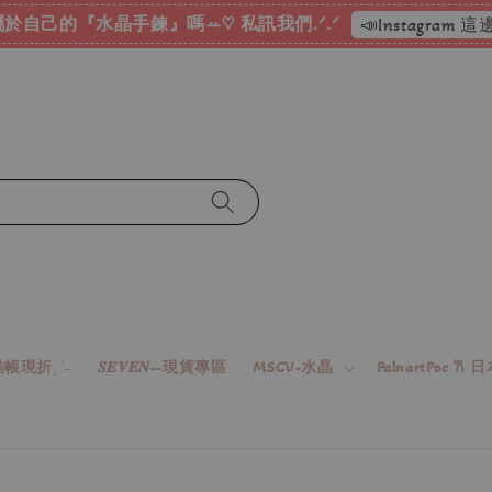
♡ 加入會員消費累積折扣點數 ⟢ 消費滿
帳現折ˎˊ˗
𝑺𝑬𝑽𝑬𝑵--現貨專區
MSCV-水晶
PalnartPoc 