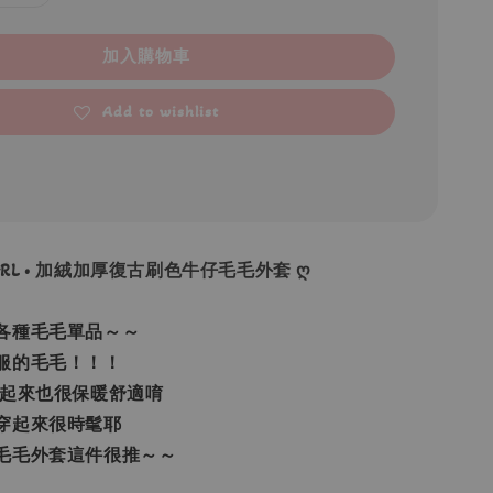
加入購物車
Add to wishlist
• GRL • 加絨加厚復古刷色牛仔毛毛外套 ღ
各種毛毛單品～～
服的毛毛！！！
穿起來也很保暖舒適唷
穿起來很時髦耶
毛毛外套這件很推～～