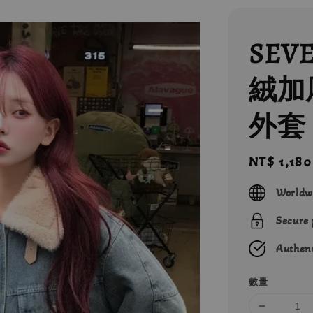
SEV
絨加
外套 
Regular
NT$ 1,180
price
Worldw
Secure
Authent
數量