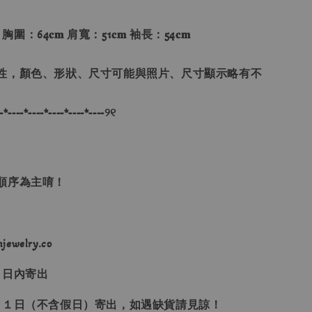
 胸圍：64𝐜𝐦 肩寬：51𝐜𝐦 袖長：54𝐜𝐦
性，顏色、形狀、尺寸可能與照片、尺寸顯示略有不
-*----*----*----*----*----୨୧
單順序為主唷！
ewelry.co
３日內寄出
２１日（不含假日）寄出，如遇缺貨請見諒！