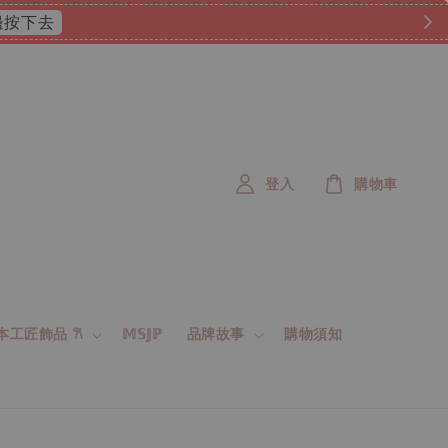
𝟐𝟎𝟎𝟎元即享免運唷 ✿ ˎˊ˗
現在就GO！
登入
購物車
 日本工匠飾品 𐙚
𝕄𝕊𝕁ℙ
品牌故事
購物須知