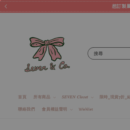
搜尋
首頁
所有商品
𝑺𝑬𝑽𝑬𝑵 𝑪𝒍𝒐𝒔𝒆𝒕
限時_現貨7折_結
聯絡我們
會員權益聲明
Wishlist