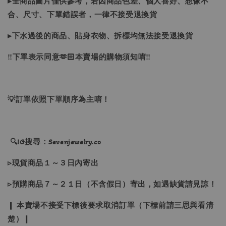
▸全商品圖片僅供參考，若因商品色差、個人喜好、想像不
合、尺寸、下單錯誤者，一律不接受退換貨
▸下水過後的商品、貼身衣物、拆標均無法接受退換貨
‼下單表示同意🫶🏻本賣場的購物須知唷‼
💡訂單依照下單順序為主唷！
🔍IG搜尋：Sevenjewelry.co
▹現貨商品１～３日內寄出
▹預購商品７～２１日（不含假日）寄出，如遇缺貨請見諒！
❙ 本賣場不接受下標後要求取消訂單（下標前請三思與看清
楚）❙