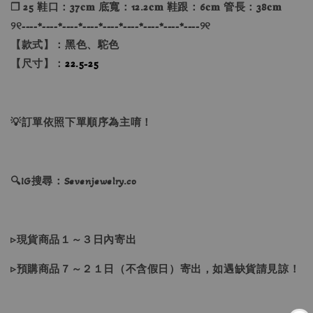
❐ 25 鞋口：37𝐜𝐦 底寬：12.2𝐜𝐦 鞋跟：6𝐜𝐦 管長：38𝐜𝐦
୨୧----*----*----*----*----*----*----*----*----୨୧
【款式】：黑色、駝色
【尺寸】：
22.5-25
💡訂單依照下單順序為主唷！
🔍IG搜尋：Sevenjewelry.co
▹現貨商品１～３日內寄出
▹預購商品７～２１日（不含假日）寄出，如遇缺貨請見諒！