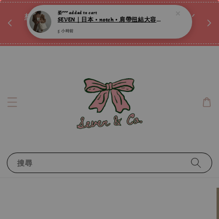
♡ 
唷ꕀ♡
想訂製屬於自己的『水晶手鍊』嗎ꕀ♡ 私訊我們.ᐟ.ᐟ
📣Instagram 這邊按下去
搜尋