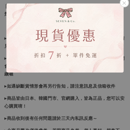
❙ 本賣場不接受下標後要求取消訂單（下標前請三思與看清
楚）❙
▸所有商品皆以日本、韓國售完為止，如下單後遇缺貨情形請
見諒
▸因日本商品貨況和價格是浮動的，若遇到缺貨或者調價我們
會視情況等待下單，若您想要知道即時貨況還請主動聯繫後
續喔
▸如遇缺斷貨情形會再另行告知，請注意訊息及信箱收件
▸商品皆由日本、韓國門市、官網購入，皆為正品，您可以安
心購買唷！
▸商品收到後有任何問題請於三天內私訊反應～