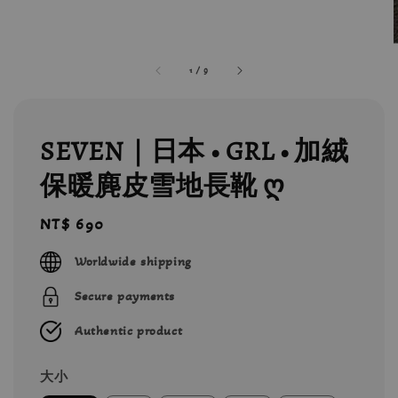
1
/
9
SEVEN｜日本 • GRL • 加絨
保暖麂皮雪地長靴 ღ
Regular
NT$ 690
price
Worldwide shipping
Secure payments
Authentic product
大小