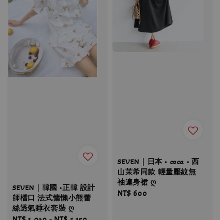
SEVEN｜日本 • coca • 西
山茉希同款 輕量壓紋無
袖連身裙 ღ
SEVEN｜韓國 •正韓 設計
Regular
NT$ 600
師檔口 法式慵懶小熊蕾
price
絲透氣睡衣套裝 ღ
Regular
NT$ 1,030
-
NT$ 1,150