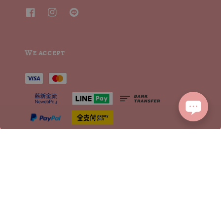
We accept
2015┃ MoritaSharonCrystalVintage┃MSCV.× SEVENJewelry&co 版權所有
服務條款 | TERMS OF SERVICE
隱私權聲明 | PRIVACY POLICY
|
退換貨方式流程 | RETURN POLICY
|