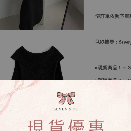
💡訂單依照下
🔍IG搜尋：Sevenj
▹現貨商品１～
▹預購商品７～
❙ 本賣場不接