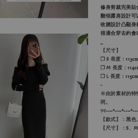
修身剪裁完美貼
翻領露肩設計可
收腰設計凸顯身
很適合穿去約會
_
【尺寸】
❐ S 長度：113𝐜
❐ M 長度：114𝐜
❐ L 長度：115𝐜
-
※由於素材的特
同。
୨୧----*----*----*---
【款式】：黑色
【尺寸】：S、M