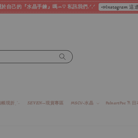
於自己的『水晶手鍊』嗎ꕀ♡ 私訊我們.ᐟ.ᐟ
📣Instagram
帳現折ˎˊ˗
𝑺𝑬𝑽𝑬𝑵--現貨專區
MSCV-水晶
PalnartPoc 