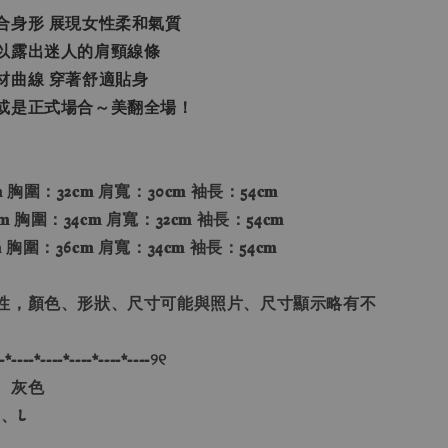
合身形 展現女性柔和氣質
以露出迷人的肩頸線條
材曲線 穿著舒適貼身
或是正式場合～美翻全場！
 胸圍：32𝐜𝐦 肩寬：30𝐜𝐦 袖長：54𝐜𝐦
 胸圍：34𝐜𝐦 肩寬：32𝐜𝐦 袖長：54𝐜𝐦
 胸圍：36𝐜𝐦 肩寬：34𝐜𝐦 袖長：54𝐜𝐦
性，顏色、形狀、尺寸可能與照片、尺寸顯示略有不
-*----*----*----*----*----୨୧
、灰色
、L