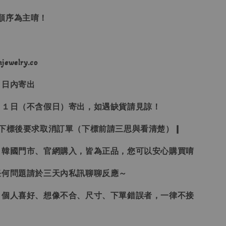
單順序為主唷！
ewelry.co
３日內寄出
２１日（不含假日）寄出，如遇缺貨請見諒！
受下標後要求取消訂單（下標前請三思與看清楚）❙
、韓國門市、官網購入，皆為正品，您可以安心購買唷
任何問題請於三天內私訊聊聊反應～
、個人喜好、想像不合、尺寸、下單錯誤者，一律不接