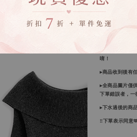
▸所有商品皆以
▸因日本商品貨
等待下單，若您
▸如遇缺斷貨情
▸商品皆由日本
唷！
▸商品收到後有
▸全商品圖片僅
下單錯誤者，一
▸下水過後的商
‼下單表示同意