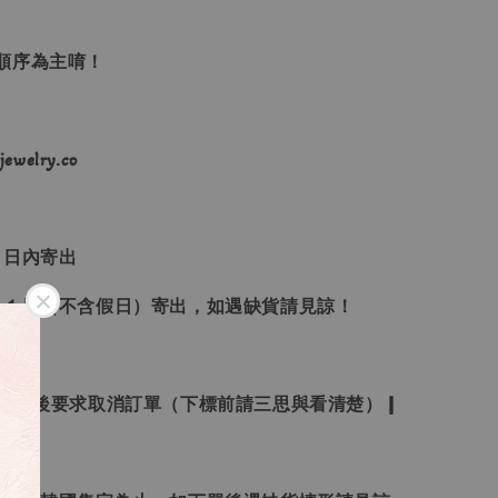
單順序為主唷！
ewelry.co
３日內寄出
２１日（不含假日）寄出，如遇缺貨請見諒！
受下標後要求取消訂單（下標前請三思與看清楚）❙