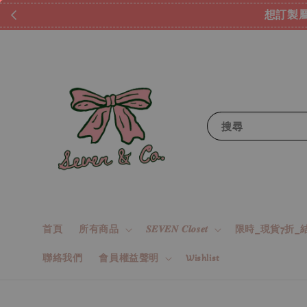
想訂製屬
搜尋
首頁
所有商品
𝑺𝑬𝑽𝑬𝑵 𝑪𝒍𝒐𝒔𝒆𝒕
限時_現貨7折_結
聯絡我們
會員權益聲明
Wishlist