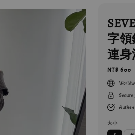
SEV
字領
連身
Regular
NT$ 600
price
Worldw
Secure
Authent
大小
S
M