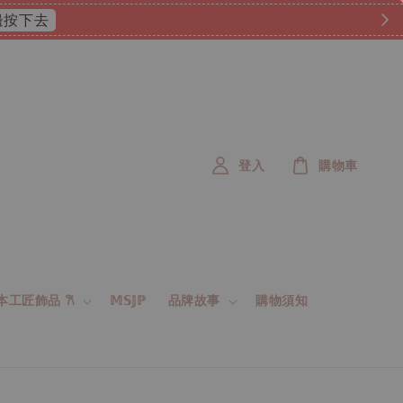
 這邊按下去
登入
購物車
 日本工匠飾品 𐙚
𝕄𝕊𝕁ℙ
品牌故事
購物須知