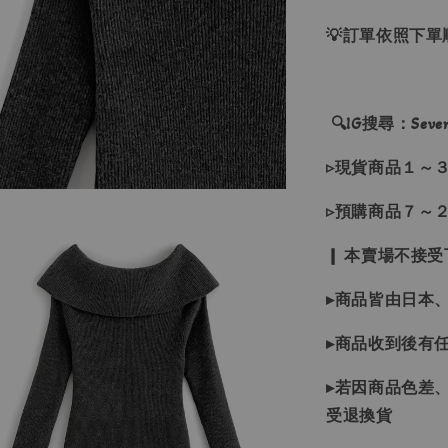
💡訂單依照下
🔍IG搜尋：Sevenj
▹現貨商品１～
▹預購商品７～
❙ 本賣場不接
▸商品皆由日本
▸商品收到後有
▸若因商品色差
受退換貨