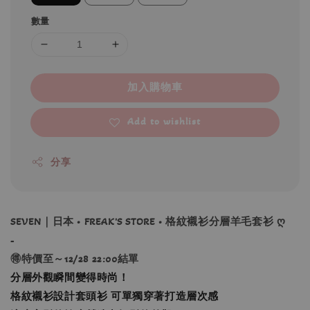
數量
加入購物車
Add to wishlist
分享
SEVEN｜日本 • FREAK'S STORE • 格紋襯衫分層羊毛套衫 ღ
-
🉐特價至～12/28 22:00結單
分層外觀瞬間變得時尚！
格紋襯衫設計套頭衫 可單獨穿著打造層次感