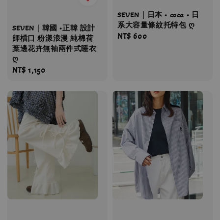
SEVEN｜日本 • coca • 日
系大容量條紋托特包 ღ
SEVEN｜韓國 •正韓 設計
Regular
NT$ 600
師檔口 粉漾浪漫 純棉荷
price
葉邊花卉無袖兩件式睡衣
ღ
Regular
NT$ 1,150
price