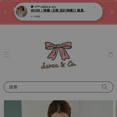
♡ 
馨* C****
added to cart
SEVEN｜韓國 •正韓 設計師檔口 微風晨曦天藍蕾絲滾邊純棉連身睡裙 ღ
唷ꕀ♡
想訂製屬於自己的『水晶手鍊』嗎ꕀ♡ 私訊我們.ᐟ.ᐟ
11 小時前
📣Instagram 這邊按下去
搜尋