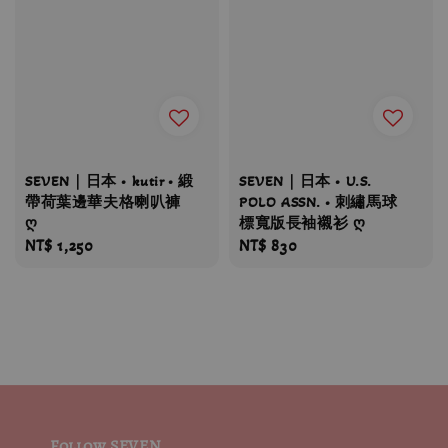
SEVEN｜日本 • kutir • 緞
SEVEN｜日本 • U.S.
帶荷葉邊華夫格喇叭褲
POLO ASSN. • 刺繡馬球
ღ
標寬版長袖襯衫 ღ
Regular
NT$ 1,250
Regular
NT$ 830
price
price
Follow SEVEN