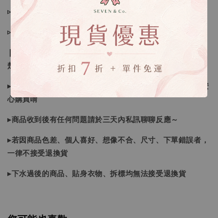
▹現貨商品１～３日內寄出
▹預購商品７～２１日（不含假日）寄出，如遇缺貨請見諒！
❙ 本賣場不接受下標後要求取消訂單（下標前請三思與看清
楚）❙
▸商品皆由日本、韓國門市、官網購入，皆為正品，您可以安
心購買唷
▸商品收到後有任何問題請於三天內私訊聊聊反應～
▸若因商品色差、個人喜好、想像不合、尺寸、下單錯誤者，
一律不接受退換貨
▸下水過後的商品、貼身衣物、拆標均無法接受退換貨