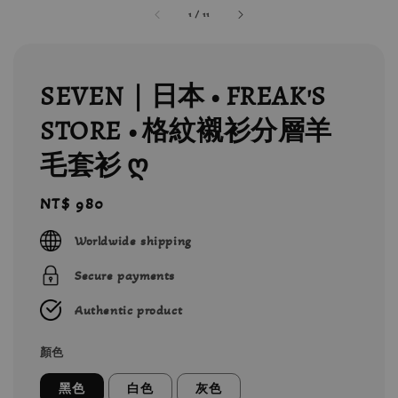
1
/
11
SEVEN｜日本 • FREAK'S
STORE • 格紋襯衫分層羊
毛套衫 ღ
Regular
NT$ 980
price
Worldwide shipping
Secure payments
Authentic product
顏色
黑色
白色
灰色