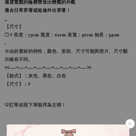
適度寬鬆的輪廓營造出輕鬆的外觀
適合日常穿著或短途外出穿著！
_
【尺寸】
❐ F 長度：73𝐜𝐦 寬度：62𝐜𝐦 肩寬：56𝐜𝐦 袖長：54𝐜𝐦
-
※由於素材的特性，顏色、形狀、尺寸可能與照片、尺寸顯
示略有不同。
୨୧----*----*----*----*----*----*----*----*----୨୧
【款式】：灰色、黑色、白色
【尺寸】：F
💡訂單依照下單順序為主唷！
🔍IG搜尋：Sevenjewelry.co