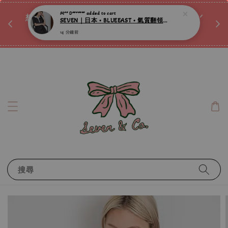
♡ 
M** D*******
added to cart
唷ꕀ♡
想訂製屬於自己的『水晶手鍊』嗎ꕀ♡ 私訊我們.ᐟ.ᐟ
SEVEN｜日本 • BLUEEAST • 氣質翻領直筒洋裝 ღ
📣Instagram 這邊按下去
14 分鐘前
搜尋