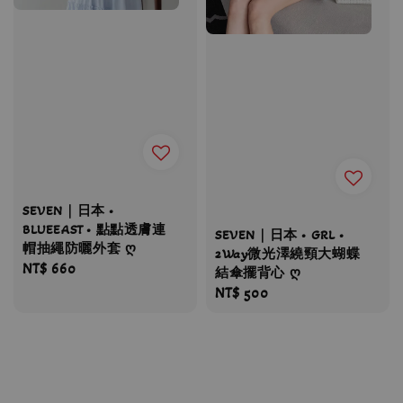
SEVEN｜日本 •
BLUEEAST • 點點透膚連
SEVEN｜日本 • GRL •
帽抽繩防曬外套 ღ
2Way微光澤繞頸大蝴蝶
Regular
NT$ 660
結傘擺背心 ღ
price
Regular
NT$ 500
price