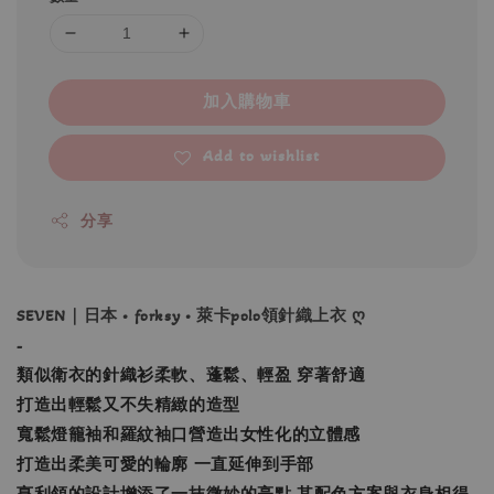
加入購物車
Add to wishlist
分享
SEVEN｜日本 • forksy • 萊卡polo領針織上衣 ღ
-
類似衛衣的針織衫柔軟、蓬鬆、輕盈 穿著舒適
打造出輕鬆又不失精緻的造型
寬鬆燈籠袖和羅紋袖口營造出女性化的立體感
打造出柔美可愛的輪廓 一直延伸到手部
亨利領的設計增添了一抹微妙的亮點 其配色方案與衣身相得