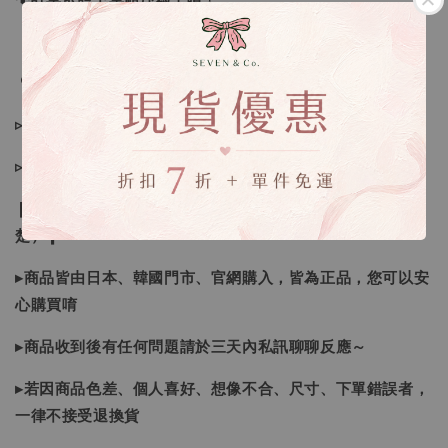
🔍IG搜尋：Sevenjewelry.co
▹現貨商品１～３日內寄出
▹預購商品７～２１日（不含假日）寄出，如遇缺貨請見諒！
❙ 本賣場不接受下標後要求取消訂單（下標前請三思與看清
楚）❙
▸商品皆由日本、韓國門市、官網購入，皆為正品，您可以安
心購買唷
▸商品收到後有任何問題請於三天內私訊聊聊反應～
▸若因商品色差、個人喜好、想像不合、尺寸、下單錯誤者，
一律不接受退換貨