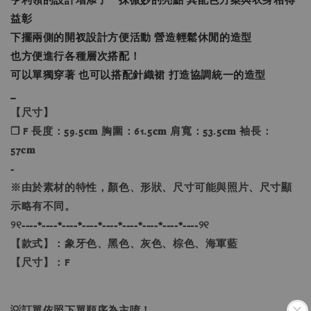
益彰
下擺兩側的開衩設計方便活動 營造輕鬆休閒的造型
也方便進行各種層次搭配！
可以單獨穿著 也可以搭配針織裙 打造協調統一的造型
_
【尺寸】
❐ F 長度：59.5𝐜𝐦 胸圍：61.5𝐜𝐦 肩寬：53.5𝐜𝐦 袖長：
57𝐜𝐦
-
※由於素材的特性，顏色、形狀、尺寸可能與照片、尺寸顯
示略有不同。
୨୧----*----*----*----*----*----*----*----*----୨୧
【款式】：象牙色、黑色、灰色、棕色、海軍藍
【尺寸】：F
💡訂單依照下單順序為主唷！