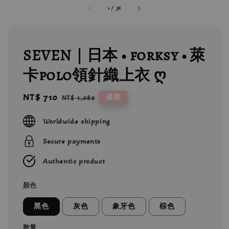
1
/
38
SEVEN｜日本 • forksy • 萊
卡polo領針織上衣 ღ
Sale
NT$ 710
Regular
優惠
NT$ 1,080
price
price
Worldwide shipping
Secure payments
Authentic product
顏色
黑色
灰色
象牙色
棕色
數量