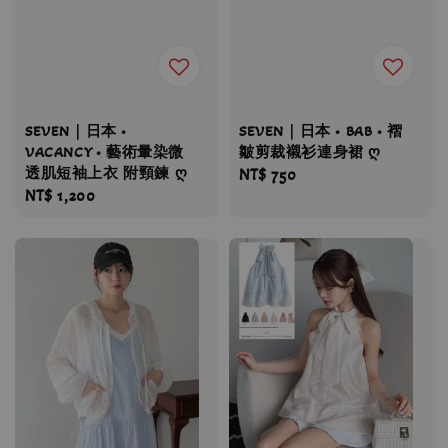
SEVEN｜日本 •
SEVEN｜日本 • BAB • 褶
VACANCY • 藝術暈染微
皺剪裁襯衫連身裙 ღ
透肌短袖上衣 附頸鍊 ღ
Regular
NT$ 750
Regular
NT$ 1,200
price
price